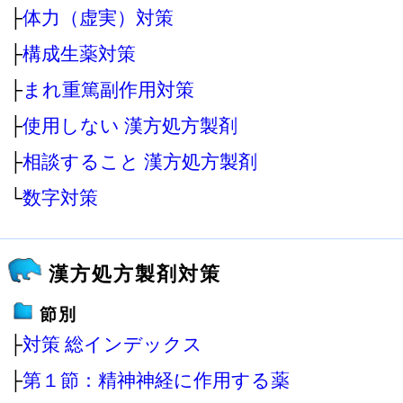
├
体力（虚実）対策
├
構成生薬対策
├
まれ重篤副作用対策
├
使用しない 漢方処方製剤
├
相談すること 漢方処方製剤
└
数字対策
漢方処方製剤対策
節別
├
対策 総インデックス
├
第１節：精神神経に作用する薬