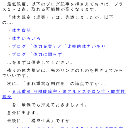
最低限度、以下のブログ記事を押さえておけば、プラ
ス１～２点、取れる可能性が高くなります。
「体力規定（虚実）」は、先述しましたが、以下
の…、
・
体力虚弱
・
体力いろいろ
・
ブログ 「体力充実」と「比較的体力があり」
・
ブログ 「体力に関らず」
…をまずは優先してください。
残りの体力規定は、先のリンクのものを押さえてから
でいいです。
次に、「まれ重篤な副作用」の論点ですが…、
・
まれ重篤 肝機能障害・偽アルドステロン症・間質性
肺炎
…を、最低でも押えておきましょう。
意外に出ます。
最後に、「構成生薬」ですが…、