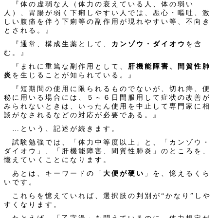
『体の虚弱な人（体力の衰えている人、体の弱い
人）、胃腸が弱く下痢しやすい人では、悪心・嘔吐、激
しい腹痛を伴う下痢等の副作用が現れやすい等、不向き
とされる。』
『通常、構成生薬として、
カンゾウ・ダイオウ
を含
む。』
『まれに重篤な副作用として、
肝機能障害、間質性肺
炎
を生じることが知られている。』
『短期間の使用に限られるものでないが、切れ痔、便
秘に用いる場合には、５～６日間服用して症状の改善が
みられないときは、いったん使用を中止して専門家に相
談がなされるなどの対応が必要である。』
…という、記述が続きます。
試験勉強では、「体力中等度以上」と、「カンゾウ・
ダイオウ」、「肝機能障害、間質性肺炎」のところを、
憶えていくことになります。
あとは、キーワードの「
大便が硬い
」を、憶えるくら
いです。
これらを憶えていれば、選択肢の判別が“かなり”しや
すくなります。