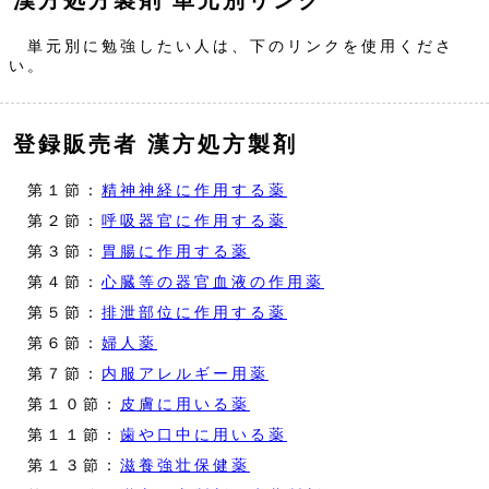
漢方処方製剤 単元別リンク
単元別に勉強したい人は、下のリンクを使用くださ
い。
登録販売者 漢方処方製剤
第１節：
精神神経に作用する薬
第２節：
呼吸器官に作用する薬
第３節：
胃腸に作用する薬
第４節：
心臓等の器官血液の作用薬
第５節：
排泄部位に作用する薬
第６節：
婦人薬
第７節：
内服アレルギー用薬
第１０節：
皮膚に用いる薬
第１１節：
歯や口中に用いる薬
第１３節：
滋養強壮保健薬