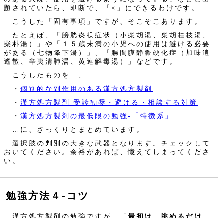
題されていたら、即断で、「×」にできるわけです。
こうした「固有事項」ですが、そこそこあります。
たとえば、「膀胱炎様症状（小柴胡湯、柴胡桂枝湯、
柴朴湯）」や「１５歳未満の小児への使用は避ける必要
がある（七物降下湯）」、「腸間膜静脈硬化症（加味逍
遙散、辛夷清肺湯、黄連解毒湯）」などです。
こうしたものを…、
・
個別的な副作用のある漢方処方製剤
・
漢方処方製剤 受診勧奨・避ける・相談する対策
・
漢方処方製剤の最低限の勉強‐「特徴系」
…に、ざっくりとまとめています。
選択肢の判別の大きな武器となります。チェックして
おいてください。余裕があれば、憶えてしまってくださ
い。
勉強方法４‐コツ
漢方処方製剤の勉強ですが、「
最初は、眺めるだけ
」