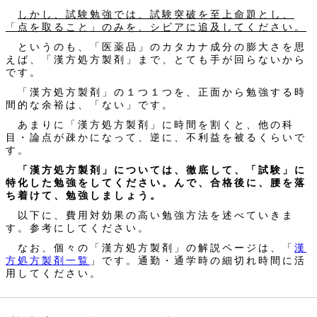
しかし、試験勉強では、試験突破を至上命題とし、
「点を取ること」のみを、シビアに追及してください。
というのも、「医薬品」のカタカナ成分の膨大さを思
えば、「漢方処方製剤」まで、とても手が回らないから
です。
「漢方処方製剤」の１つ１つを、正面から勉強する時
間的な余裕は、「ない」です。
あまりに「漢方処方製剤」に時間を割くと、他の科
目・論点が疎かになって、逆に、不利益を被るくらいで
す。
「漢方処方製剤」については、徹底して、「試験」に
特化した勉強をしてください。んで、合格後に、腰を落
ち着けて、勉強しましょう。
以下に、費用対効果の高い勉強方法を述べていきま
す。参考にしてください。
なお、個々の「漢方処方製剤」の解説ページは、「
漢
方処方製剤一覧
」です。通勤・通学時の細切れ時間に活
用してください。