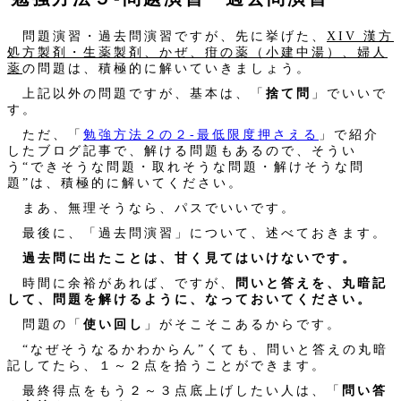
問題演習・過去問演習ですが、先に挙げた、
XIV 漢方
処方製剤・生薬製剤、かぜ、疳の薬（小建中湯）、婦人
薬
の問題は、積極的に解いていきましょう。
上記以外の問題ですが、基本は、「
捨て問
」でいいで
す。
ただ、「
勉強方法２の２‐最低限度押さえる
」で紹介
したブログ記事で、解ける問題もあるので、そうい
う“できそうな問題・取れそうな問題・解けそうな問
題”は、積極的に解いてください。
まあ、無理そうなら、パスでいいです。
最後に、「過去問演習」について、述べておきます。
過去問に出たことは、甘く見てはいけないです。
時間に余裕があれば、ですが、
問いと答えを、丸暗記
して、問題を解けるように、なっておいてください。
問題の「
使い回し
」がそこそこあるからです。
“なぜそうなるかわからん”くても、問いと答えの丸暗
記してたら、１～２点を拾うことができます。
最終得点をもう２～３点底上げしたい人は、「
問い答