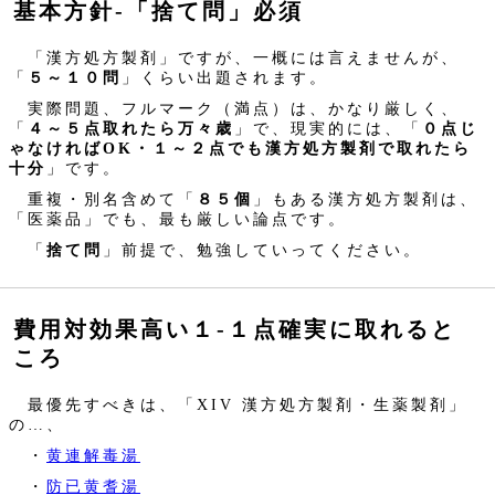
基本方針‐「捨て問」必須
「漢方処方製剤」ですが、一概には言えませんが、
「
５～１０問
」くらい出題されます。
実際問題、フルマーク（満点）は、かなり厳しく、
「
４～５点取れたら万々歳
」で、現実的には、「
０点じ
ゃなければOK・１～２点でも漢方処方製剤で取れたら
十分
」です。
重複・別名含めて「
８５個
」もある漢方処方製剤は、
「医薬品」でも、最も厳しい論点です。
「
捨て問
」前提で、勉強していってください。
費用対効果高い１‐１点確実に取れると
ころ
最優先すべきは、「XIV 漢方処方製剤・生薬製剤」
の…、
・
黄連解毒湯
・
防已黄耆湯