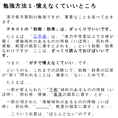
勉強方法１‐憶えなくていいところ
漢方処方製剤の勉強ですが、重要なことを述べておき
ます。
テキストの「効能・効果」は、ざっくりでいいです。
たとえば、「
乙字湯
」は、『体力中等度以上で大便が
硬く、便秘傾向のあるものの痔核（いぼ痔）、切れ痔、
便秘、軽度の脱肛に適すとされる。』という効能・効果
なわけですが、ここは、
ざっくり読んでおけばいいで
す。
つまり、「
ガチで憶えなくていい
」です。
というのも、これまでの試験にて、効能・効果の記述
が“深く”問われることは、滅多に「ない」ためです。
たとえば…、
一部が変えられた「“
下痢
”傾向のあるものの痔核（い
ぼ痔）、切れ痔、便秘、“
重度
の脱肛に適す」とか…、
一部が消された「便秘傾向のあるものの痔核（いぼ
痔）、切れ痔、“
”、軽度の脱肛に適す」とか…、
…こういう出題は、“ほとんどない”のです。