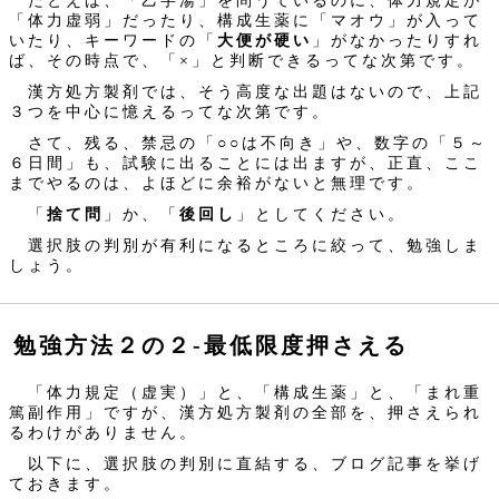
たとえば、「乙字湯」を問うているのに、体力規定が
「体力虚弱」だったり、構成生薬に「マオウ」が入って
いたり、キーワードの「
大便が硬い
」がなかったりすれ
ば、その時点で、「×」と判断できるってな次第です。
漢方処方製剤では、そう高度な出題はないので、上記
３つを中心に憶えるってな次第です。
さて、残る、禁忌の「○○は不向き」や、数字の「５～
６日間」も、試験に出ることには出ますが、正直、ここ
までやるのは、よほどに余裕がないと無理です。
「
捨て問
」か、「
後回し
」としてください。
選択肢の判別が有利になるところに絞って、勉強しま
しょう。
勉強方法２の２‐最低限度押さえる
「体力規定（虚実）」と、「構成生薬」と、「まれ重
篤副作用」ですが、漢方処方製剤の全部を、押さえられ
るわけがありません。
以下に、選択肢の判別に直結する、ブログ記事を挙げ
ておきます。