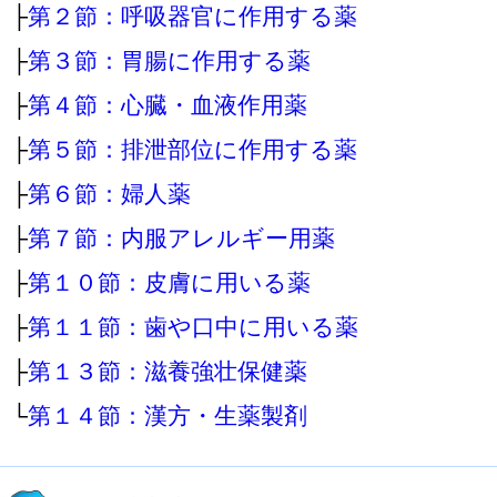
├
第２節：呼吸器官に作用する薬
├
第３節：胃腸に作用する薬
├
第４節：心臓・血液作用薬
├
第５節：排泄部位に作用する薬
├
第６節：婦人薬
├
第７節：内服アレルギー用薬
├
第１０節：皮膚に用いる薬
├
第１１節：歯や口中に用いる薬
├
第１３節：滋養強壮保健薬
└
第１４節：漢方・生薬製剤