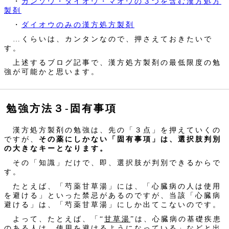
・
カンゾウ・ダイオウ・マオウの３つを含む漢方処方
製剤
・
ダイオウのみの漢方処方製剤
…くらいは、カンタンなので、押さえておきたいで
す。
上述するブログ記事で、漢方処方製剤の最低限度の勉
強が可能かと思います。
勉強方法３‐固有事項
漢方処方製剤の勉強は、先の「３点」を押えていくの
ですが、
その薬にしかない「固有事項」は、選択肢判別
の大きなキーとなります。
その「知識」だけで、即、選択肢が判別できるからで
す。
たとえば、「芍薬甘草湯」には、「心臓病の人は使用
を避ける」といった禁忌があるのですが、当該「心臓病
避ける」は、「芍薬甘草湯」にしか出てこないのです。
よって、たとえば、「“
甘草湯
”は、心臓病の基礎疾患
のある人は、使用を避けるようになっている」などと出