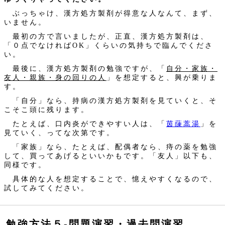
ぶっちゃけ、漢方処方製剤が得意な人なんて、まず、
いません。
最初の方で言いましたが、正直、漢方処方製剤は、
「０点でなければOK」くらいの気持ちで臨んでくださ
い。
最後に、漢方処方製剤の勉強ですが、「
自分・家族・
友人・親族・身の回りの人
」を想定すると、興が乗りま
す。
「自分」なら、持病の漢方処方製剤を見ていくと、そ
こそこ頭に残ります。
たとえば、口内炎ができやすい人は、「
茵蔯蒿湯
」を
見ていく、ってな次第です。
「家族」なら、たとえば、配偶者なら、痔の薬を勉強
して、買ってあげるといいかもです。「友人」以下も、
同様です。
具体的な人を想定することで、憶えやすくなるので、
試してみてください。
勉強方法５‐問題演習・過去問演習