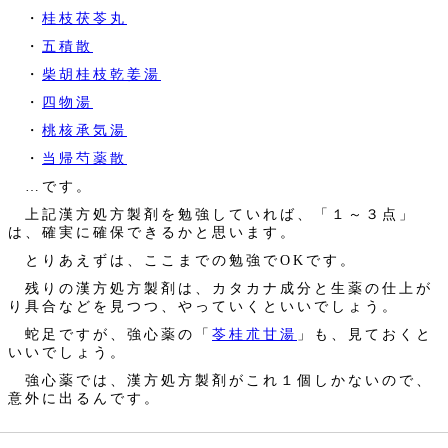
・
桂枝茯苓丸
・
五積散
・
柴胡桂枝乾姜湯
・
四物湯
・
桃核承気湯
・
当帰芍薬散
…です。
上記漢方処方製剤を勉強していれば、「１～３点」
は、確実に確保できるかと思います。
とりあえずは、ここまでの勉強でOKです。
残りの漢方処方製剤は、カタカナ成分と生薬の仕上が
り具合などを見つつ、やっていくといいでしょう。
蛇足ですが、強心薬の「
苓桂朮甘湯
」も、見ておくと
いいでしょう。
強心薬では、漢方処方製剤がこれ１個しかないので、
意外に出るんです。