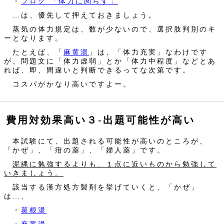
・
ブログ 「体力に関らず」
…は、優先して押えておきましょう。
蒸気の体力規定は、数が少ないので、選択肢判別のキ
ーとなります。
たとえば、「
麻黄湯
」は、「体力充実」なわけです
が、問題文に「体力虚弱」とか「体力中程度」などとあ
れば、即、間違いと判断できるってな次第です。
コスパがかなり高いですよー。
費用対効果高い３‐出題可能性が高い
本試験にて、出題される可能性が高いのところが、
「かぜ」、「疳の薬」、「婦人薬」です。
泥縄に勉強するよりも、１点に近いものから勉強して
いきましょう。
該当する漢方処方製剤を挙げていくと、「かぜ」
は…、
・
葛根湯