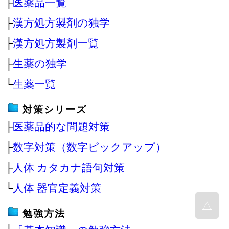
├
医薬品一覧
├
漢方処方製剤の独学
├
漢方処方製剤一覧
├
生薬の独学
└
生薬一覧
対策シリーズ
├
医薬品的な問題対策
├
数字対策（数字ピックアップ）
├
人体 カタカナ語句対策
└
人体 器官定義対策
△
勉強方法