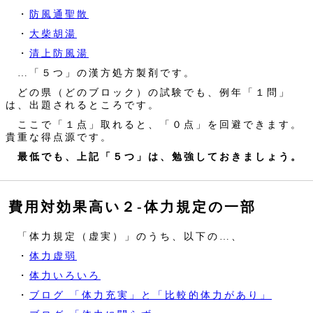
・
防風通聖散
・
大柴胡湯
・
清上防風湯
…「５つ」の漢方処方製剤です。
どの県（どのブロック）の試験でも、例年「１問」
は、出題されるところです。
ここで「１点」取れると、「０点」を回避できます。
貴重な得点源です。
最低でも、上記「５つ」は、勉強しておきましょう。
費用対効果高い２‐体力規定の一部
「体力規定（虚実）」のうち、以下の…、
・
体力虚弱
・
体力いろいろ
・
ブログ 「体力充実」と「比較的体力があり」