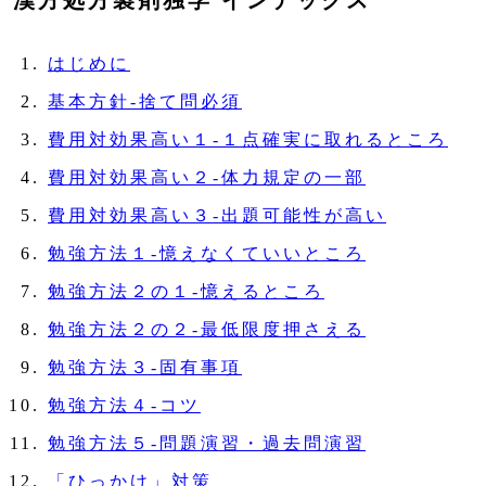
漢方処方製剤独学 インデックス
はじめに
基本方針‐捨て問必須
費用対効果高い１‐１点確実に取れるところ
費用対効果高い２‐体力規定の一部
費用対効果高い３‐出題可能性が高い
勉強方法１‐憶えなくていいところ
勉強方法２の１‐憶えるところ
勉強方法２の２‐最低限度押さえる
勉強方法３‐固有事項
勉強方法４‐コツ
勉強方法５‐問題演習・過去問演習
「ひっかけ」対策