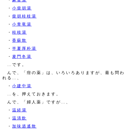
・
麻黄湯
・
小柴胡湯
・
柴胡桂枝湯
・
小青竜湯
・
桂枝湯
・
香蘇散
・
半夏厚朴湯
・
麦門冬湯
…です。
んで、「疳の薬」は、いろいろありますが、最も問わ
れる…、
・
小建中湯
…を、押えておきます。
んで、「婦人薬」ですが…、
・
温経湯
・
温清飲
・
加味逍遙散