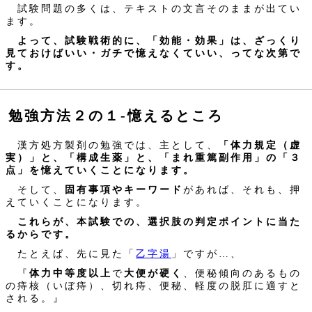
試験問題の多くは、テキストの文言そのままが出てい
ます。
よって、試験戦術的に、「効能・効果」は、ざっくり
見ておけばいい・ガチで憶えなくていい、ってな次第で
す。
勉強方法２の１‐憶えるところ
漢方処方製剤の勉強では、主として、
「体力規定（虚
実）」と、「構成生薬」と、「まれ重篤副作用」の「３
点」を憶えていくことになります。
そして、
固有事項やキーワード
があれば、それも、押
えていくことになります。
これらが、本試験での、選択肢の判定ポイントに当た
るからです。
たとえば、先に見た「
乙字湯
」ですが…、
『
体力中等度以上
で
大便が硬く
、便秘傾向のあるもの
の痔核（いぼ痔）、切れ痔、便秘、軽度の脱肛に適すと
される。』