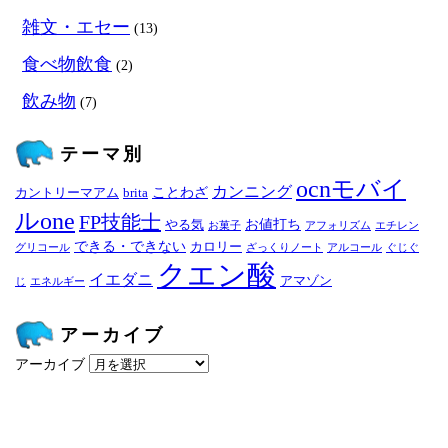
雑文・エセー
(13)
食べ物飲食
(2)
飲み物
(7)
テーマ別
ocnモバイ
カンニング
ことわざ
カントリーマアム
brita
ルone
FP技能士
お値打ち
やる気
お菓子
アフォリズム
エチレン
できる・できない
カロリー
グリコール
ざっくりノート
アルコール
ぐじぐ
クエン酸
イエダニ
アマゾン
じ
エネルギー
アーカイブ
アーカイブ