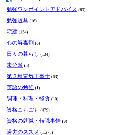
勉強ワンポイントアドバイス
(63)
勉強道具
(16)
宅建
(134)
心の解毒剤
(8)
日々の暮らし
(134)
未分類
(5)
第２種電気工事士
(63)
英語の勉強
(1)
調理・料理・軽食
(10)
資格こもごも
(479)
資格の就職・転職事情
(9)
過去のススメ
(1,278)