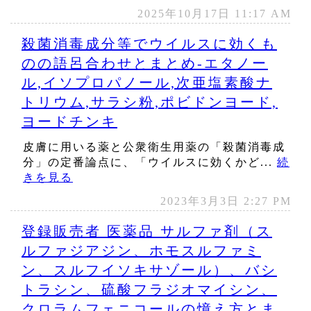
2025年10月17日 11:17 AM
殺菌消毒成分等でウイルスに効くも
のの語呂合わせとまとめ‐エタノー
ル,イソプロパノール,次亜塩素酸ナ
トリウム,サラシ粉,ポビドンヨード,
ヨードチンキ
皮膚に用いる薬と公衆衛生用薬の「殺菌消毒成
分」の定番論点に、「ウイルスに効くかど...
続
きを見る
2023年3月3日 2:27 PM
登録販売者 医薬品 サルファ剤（ス
ルファジアジン、ホモスルファミ
ン、スルフイソキサゾール）、バシ
トラシン、硫酸フラジオマイシン、
クロラムフェニコールの憶え方とま