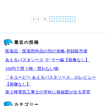
1 / 4
1
2
3
4
»
最近の投稿
医薬品・医薬部外品の別の攻略‐登録販売者
あえるパスタソース マ･マー編【画像なし】
100均で買う物・買わない物
「キユーピー あえるパスタソース」のレビュー
【画像なし】
第２種電気工事士の学科に複線図が出る背景
カテゴリー