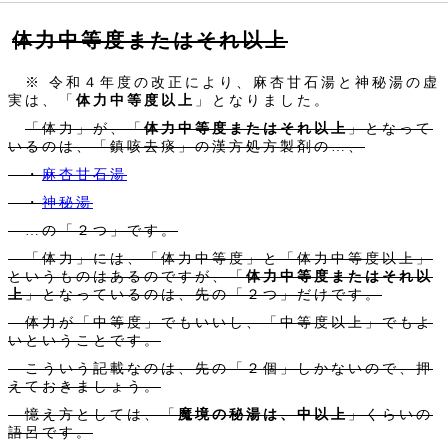
体力中等度またはそれ以上
※ 令和４年度の改正により、麻杏甘石湯と神秘湯の虚
実は、「
体力中等度以上
」となりました。
「体力」が、「
体力中等度またはそれ以上
」となって
いるのは、「鎮咳去痰」の漢方処方製剤の…、
・
麻杏甘石湯
・
神秘湯
…の「２つ」です。
「体力」には、「体力中等度」と「体力中等度以上」
というものはあるのですが、「
体力中等度またはそれ以
上
」となっているのは、先の「２つ」だけです。
体力が「中等度」でもいいし、「中等度以上」でもよ
いということです。
こういう記載なのは、先の「２個」しかないので、押
えておきましょう。
憶え方としては、「
魔境の秘湯は、中以上
」くらいの
語呂です。