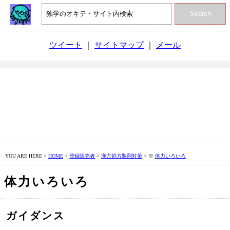
Search
ツイート
｜
サイトマップ
｜
メール
YOU ARE HERE >
HOME
>
登録販売者
>
漢方処方製剤対策
> ※
体力いろいろ
体力いろいろ
ガイダンス