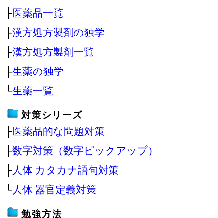
├
医薬品一覧
├
漢方処方製剤の独学
├
漢方処方製剤一覧
├
生薬の独学
└
生薬一覧
対策シリーズ
├
医薬品的な問題対策
├
数字対策（数字ピックアップ）
├
人体 カタカナ語句対策
└
人体 器官定義対策
勉強方法