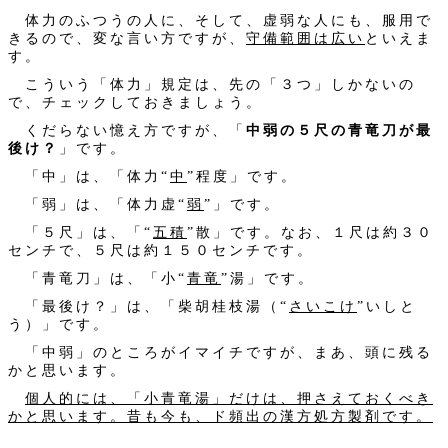
体力のふつうの人に、そして、虚弱な人にも、服用で
きるので、変な言い方ですが、
守備範囲は広い
といえま
す。
こういう「体力」規定は、先の「３つ」しかないの
で、チェックしておきましょう。
くだらない憶え方ですが、「
中弱の５尺の青竜刀が最
後け？
」です。
「中」は、「体力“
中
”程度」です。
「弱」は、「体力虚“
弱
”」です。
「５尺」は、「“
五積
”散」です。なお、１尺は約３０
センチで、５尺は約１５０センチです。
「青竜刀」は、「小“
青竜
”湯」です。
「最後け？」は、「柴胡桂枝湯（“
さいこけ
”いしと
う）」です。
「中弱」のところがイマイチですが、まあ、頭に残る
かと思います。
個人的には、「小青竜湯」だけは、押さえておくべき
かと思います。昔も今も、ド頻出の漢方処方製剤です。