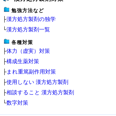
勉強方法など
├
漢方処方製剤の独学
└
漢方処方製剤一覧
各種対策
├
体力（虚実）対策
├
構成生薬対策
├
まれ重篤副作用対策
├
使用しない 漢方処方製剤
├
相談すること 漢方処方製剤
└
数字対策