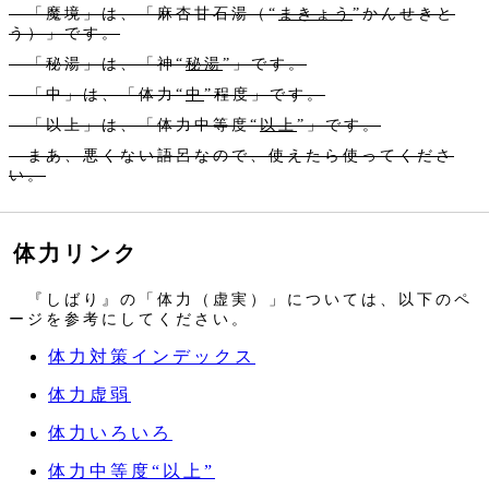
「魔境」は、「麻杏甘石湯（“
まきょう
”かんせきと
う）」です。
「秘湯」は、「神“
秘湯
”」です。
「中」は、「体力“
中
”程度」です。
「以上」は、「体力中等度“
以上
”」です。
まあ、悪くない語呂なので、使えたら使ってくださ
い。
体力リンク
『しばり』の「体力（虚実）」については、以下のペ
ージを参考にしてください。
体力対策インデックス
体力虚弱
体力いろいろ
体力中等度“以上”