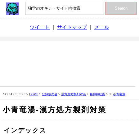
Search
ツイート
｜
サイトマップ
｜
メール
YOU ARE HERE >
HOME
>
登録販売者
>
漢方処方製剤対策
>
精神神経薬
> ※
小青竜湯
小青竜湯‐漢方処方製剤対策
インデックス