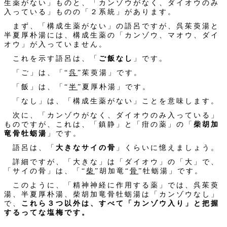
生薬がない」ものと、「カンゾウがなく、ダイオウのみ
入っている」ものの「２系統」があります。
まず、「構成生薬がない」の語呂ですが、呉茱萸湯と
半夏厚朴湯には、構成生薬の「カンゾウ、マオウ、ダイ
オウ」が入っていません。
これを示す語呂は、「
ご飯なし
」です。
「ご」は、「“
呉
”茱萸湯」です。
「飯」は、「“
半
”夏厚朴湯」です。
「なし」は、「構成生薬がない」ことを意味します。
次に、「カンゾウがなく、ダイオウのみ入っている」
ものですが、これは、「鎮静」と「疳の薬」の「
柴胡加
竜骨牡蛎湯
」です。
語呂は、「
大きなサイの骨
」くらいに憶えましょう。
詳細ですが、「大きな」は「ダイオウ」の「大」で、
「サイの骨」は、「“
柴
”胡加竜“
骨
”牡蛎湯」です。
このように、「精神神経に作用する薬」では、呉茱萸
湯、半夏厚朴湯、柴胡加竜骨牡蛎湯は「カンゾウなし」
で、
これら３つ以外は、すべて「カンゾウ入り」と把握
するってな塩梅です。