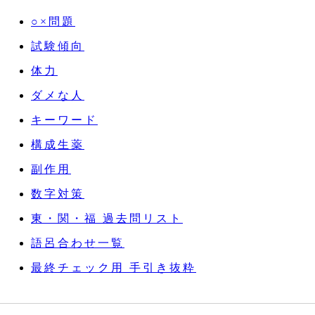
○×問題
試験傾向
体力
ダメな人
キーワード
構成生薬
副作用
数字対策
東・関・福 過去問リスト
語呂合わせ一覧
最終チェック用 手引き抜粋