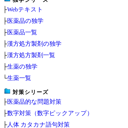
├
Webテキスト
├
医薬品の独学
├
医薬品一覧
├
漢方処方製剤の独学
├
漢方処方製剤一覧
├
生薬の独学
└
生薬一覧
対策シリーズ
├
医薬品的な問題対策
├
数字対策（数字ピックアップ）
├
人体 カタカナ語句対策