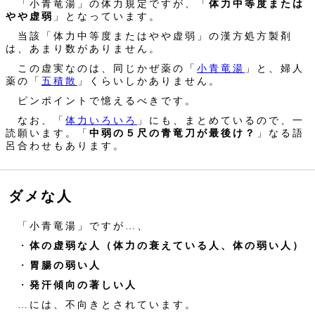
「小青竜湯」の体力規定ですが、「
体力中等度または
やや虚弱
」となっています。
当該「体力中等度またはやや虚弱」の漢方処方製剤
は、あまり数がありません。
この虚実なのは、同じかぜ薬の「
小青竜湯
」と、婦人
薬の「
五積散
」くらいしかありません。
ピンポイントで憶えるべきです。
なお、「
体力いろいろ
」にも、まとめているので、一
読願います。「
中弱の５尺の青竜刀が最後け？
」なる語
呂合わせもあります。
ダメな人
「小青竜湯」ですが…、
・
体の虚弱な人（体力の衰えている人、体の弱い人）
・
胃腸の弱い人
・
発汗傾向の著しい人
…には、不向きとされています。