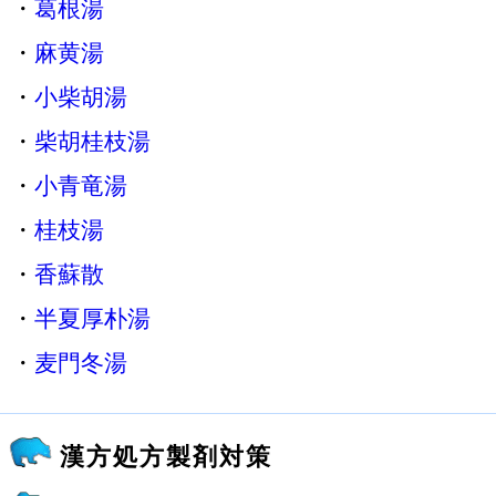
・
葛根湯
・
麻黄湯
・
小柴胡湯
・
柴胡桂枝湯
・
小青竜湯
・
桂枝湯
・
香蘇散
・
半夏厚朴湯
・
麦門冬湯
漢方処方製剤対策