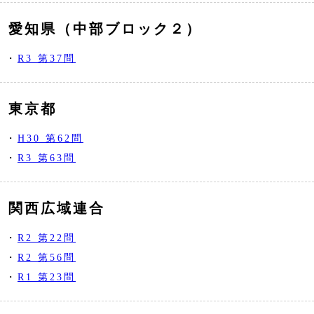
愛知県（中部ブロック２）
・
R3 第37問
東京都
・
H30 第62問
・
R3 第63問
関西広域連合
・
R2 第22問
・
R2 第56問
・
R1 第23問