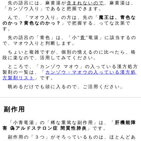
先の語呂には、麻黄湯が
含まれないので
、麻黄湯は、
「カンゾウ入り」であると把握できます。
んで、「マオウ入り」の方は、先の「
魔王は、青色な
のかっ？黄色なのかっ？
」で把握する、ってな次第で
す。
先の語呂の「青色」は、「小“
青
”竜湯」に該当するの
で、マオウ入りと判断します。
ちょいと複雑ですが、個別の憶えるのに比べたら、格
段に楽なので、活用してみてください。
ところで、「カンゾウ マオウ」の入っている漢方処方
製剤の一覧は、「
カンゾウ・マオウの入っている漢方処
方製剤リスト
」です。
眺めるだけでも頭に入るので、ご活用ください。
副作用
「小青竜湯」の「稀な重篤な副作用」は、「
肝機能障
害 偽アルドステロン症 間質性肺炎
」です。
副作用の「３つ」がそろっているものは、ほとんどあ