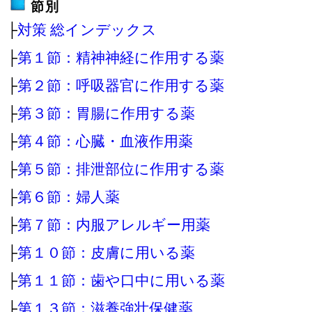
節別
├
対策 総インデックス
├
第１節：精神神経に作用する薬
├
第２節：呼吸器官に作用する薬
├
第３節：胃腸に作用する薬
├
第４節：心臓・血液作用薬
├
第５節：排泄部位に作用する薬
├
第６節：婦人薬
├
第７節：内服アレルギー用薬
├
第１０節：皮膚に用いる薬
├
第１１節：歯や口中に用いる薬
├
第１３節：滋養強壮保健薬