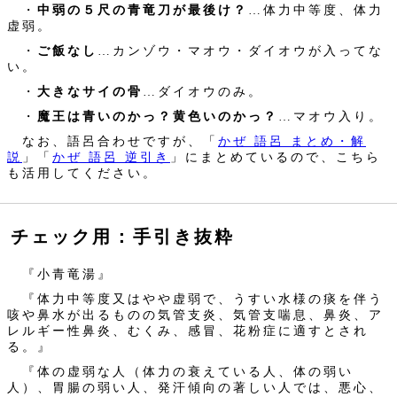
・
中弱の５尺の青竜刀が最後け？
…体力中等度、体力
虚弱。
・
ご飯なし
…カンゾウ・マオウ・ダイオウが入ってな
い。
・
大きなサイの骨
…ダイオウのみ。
・
魔王は青いのかっ？黄色いのかっ？
…マオウ入り。
なお、語呂合わせですが、「
かぜ 語呂 まとめ・解
説
」「
かぜ 語呂 逆引き
」にまとめているので、こちら
も活用してください。
チェック用：手引き抜粋
『小青竜湯』
『体力中等度又はやや虚弱で、うすい水様の痰を伴う
咳や鼻水が出るものの気管支炎、気管支喘息、鼻炎、ア
レルギー性鼻炎、むくみ、感冒、花粉症に適すとされ
る。』
『体の虚弱な人（体力の衰えている人、体の弱い
人）、胃腸の弱い人、発汗傾向の著しい人では、悪心、