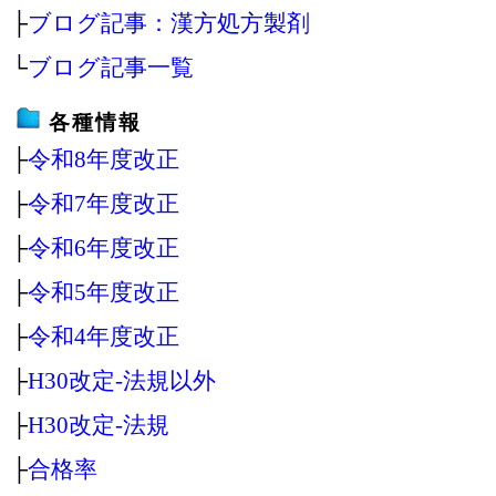
├
ブログ記事：漢方処方製剤
└
ブログ記事一覧
各種情報
├
令和8年度改正
├
令和7年度改正
├
令和6年度改正
├
令和5年度改正
├
令和4年度改正
├
H30改定‐法規以外
├
H30改定‐法規
├
合格率