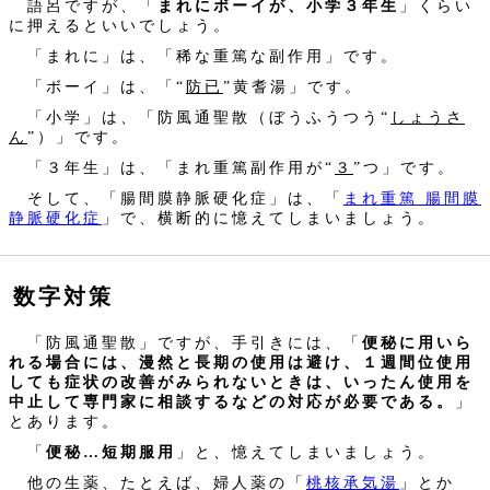
語呂ですが、「
まれにボーイが、小学３年生
」くらい
に押えるといいでしょう。
「まれに」は、「稀な重篤な副作用」です。
「ボーイ」は、「“
防已
”黄耆湯」です。
「小学」は、「防風通聖散（ぼうふうつう“
しょうさ
ん
”）」です。
「３年生」は、「まれ重篤副作用が“
３
”つ」です。
そして、「腸間膜静脈硬化症」は、「
まれ重篤 腸間膜
静脈硬化症
」で、横断的に憶えてしまいましょう。
数字対策
「防風通聖散」ですが、手引きには、「
便秘に用いら
れる場合には、漫然と長期の使用は避け、１週間位使用
しても症状の改善がみられないときは、いったん使用を
中止して専門家に相談するなどの対応が必要である。
」
とあります。
「
便秘…短期服用
」と、憶えてしまいましょう。
他の生薬、たとえば、婦人薬の「
桃核承気湯
」とか