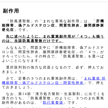
副作用
「防風通聖散」の「まれな重篤な副作用」は、「
肝機
能障害、偽アルドステロン症、間質性肺炎、腸間膜静脈
硬化症
」です。
先に述べたように、まれ重篤副作用が「４つ」も揃う
のは、当該防風通聖散だけです。
んなもんで、問題文中に「肝機能障害、偽アルドステ
ロン症、間質性肺炎、腸間膜静脈硬化症」の「４つ」が
そろっていたら、その時点で、「防風通聖散」を選べば
よいことになります。
選択肢判別の強力な武器となるので、必ず、押えてお
きましょう。
さて、定番の３つのまれ重篤副作用は、「
まれ重篤 肝
機能障害・偽アルドステロン症・間質性肺炎
」で、押え
ておきましょう。
なお、第14節「漢方処方製剤・生薬製剤」に出てくる
漢方のうち、「防風通聖散」のように、３つのまれ重篤
副作用があるのは、「
防已黄耆湯
」です。