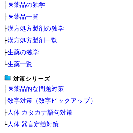
├
医薬品の独学
├
医薬品一覧
├
漢方処方製剤の独学
├
漢方処方製剤一覧
├
生薬の独学
└
生薬一覧
対策シリーズ
├
医薬品的な問題対策
├
数字対策（数字ピックアップ）
├
人体 カタカナ語句対策
└
人体 器官定義対策