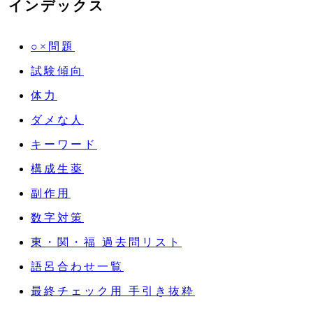
インデックス
○×問題
試験傾向
体力
ダメな人
キーワード
構成生薬
副作用
数字対策
東・関・福 過去問リスト
語呂合わせ一覧
最終チェック用 手引き抜粋