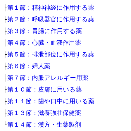
├
第１節：精神神経に作用する薬
├
第２節：呼吸器官に作用する薬
├
第３節：胃腸に作用する薬
├
第４節：心臓・血液作用薬
├
第５節：排泄部位に作用する薬
├
第６節：婦人薬
├
第７節：内服アレルギー用薬
├
第１０節：皮膚に用いる薬
├
第１１節：歯や口中に用いる薬
├
第１３節：滋養強壮保健薬
└
第１４節：漢方・生薬製剤