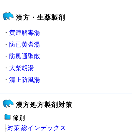
漢方・生薬製剤
・
黄連解毒湯
・
防已黄耆湯
・
防風通聖散
・
大柴胡湯
・
清上防風湯
漢方処方製剤対策
節別
├
対策 総インデックス