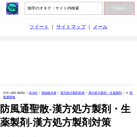
Search
ツイート
｜
サイトマップ
｜
メール
YOU ARE HERE >
HOME
>
登録販売者
>
漢方処方製剤対策
>
漢方処方製剤・生薬製剤
> ※
防
風通聖散
防風通聖散‐漢方処方製剤・生
薬製剤‐漢方処方製剤対策