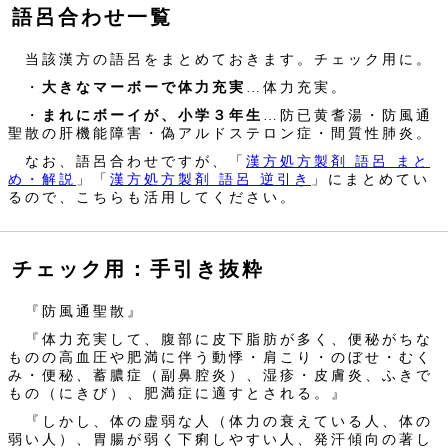
語呂合わせ一覧
当該漢方の語呂をまとめておきます。チェック用に。
・
大きなマーボーで体力充実
…体力充実。
・
まれにボーイが、小学３年生
…防已黄耆湯・防風通
聖散の肝機能障害・偽アルドステロン症・間質性肺炎。
なお、語呂合わせですが、「
漢方処方製剤 語呂 まと
め・解説
」「
漢方処方製剤 語呂 逆引き
」にまとめてい
るので、こちらも活用してください。
チェック用：手引き抜粋
『防風通聖散』
『体力充実して、腹部に皮下脂肪が多く、便秘がちな
ものの高血圧や肥満に伴う動悸・肩こり・のぼせ・むく
み・便秘、蓄膿症（副鼻腔炎）、湿疹・皮膚炎、ふきで
もの（にきび）、肥満症に適すとされる。』
『しかし、体の虚弱な人（体力の衰えている人、体の
弱い人）、胃腸が弱く下痢しやすい人、発汗傾向の著し