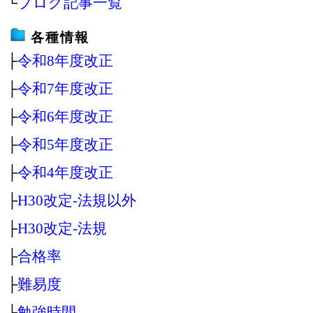
└
ブログ記事一覧
各種情報
├
令和8年度改正
├
令和7年度改正
├
令和6年度改正
├
令和5年度改正
├
令和4年度改正
├
H30改定‐法規以外
├
H30改定‐法規
├
合格率
├
難易度
├
勉強時間