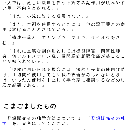
い人では、激しい腹痛を伴う下痢等の副作用が現れやす
い等、不向きとされる。』
『また、小児に対する適用はない。』
『また、本剤を使用するときには、他の瀉下薬との併
用は避けることとされている。』
『構成生薬としてカンゾウ、マオウ、ダイオウを含
む。』
『まれに重篤な副作用として肝機能障害、間質性肺
炎、偽アルドステロン症、腸間膜静脈硬化症が起こるこ
とが知られている。』
『便秘に用いられる場合には、漫然と長期の使用は避
け、１週間位使用しても症状の改善がみられないとき
は、いったん使用を中止して専門家に相談するなどの対
応が必要である。』
こまごましたもの
登録販売者の独学方法については、「
登録販売者の独
学
」を、参考にしてください。