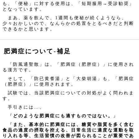
も、「便秘」に対する使用は、「短期服用→受診勧奨」
となっています。
まあ、薬を飲んで、1週間も便秘が続くようなら、
少々おかしいので、なんらかの処置をとるべきだと判断
できるかと思います。
肥満症について‐補足
「防風通聖散」は、「肥満症（肥胖症）」に使用され
る漢方です。
そして、「防已黄耆湯」と「大柴胡湯」も、「肥満症
（肥胖症）」に使用されます。
試験では、当該肥満症についての対処がよく問われま
す。
手引きには…、
『
どのような肥満症にも適すものではない。
』
『
また、基本的に肥満症には、糖質や脂質を多く含む
食品の過度の摂取を控える、日常生活に適度な運動を取
り入れる等、生活習慣の改善が図られることが重要であ