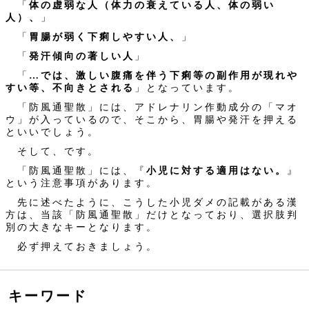
「
体の虚弱な人（体力の衰えている人、体の弱い
人）、
」
「
胃腸が弱く下痢しやすい人、
」
「
発汗傾向の著しい人
」
「
…では、激しい腹痛を伴う下痢等の副作用が現れや
すい等、不向きとされる
」となっています。
「防風通聖散」には、アドレナリン作動成分の「マオ
ウ」が入っているので、そこから、胃腸や発汗を押える
といいでしょう。
そして、です。
「防風通聖散」には、『
小児に対する適用はない。
』
という注意事項があります。
先に述べたように、こうした小児ダメの記載がある漢
方は、当該「防風通聖散」だけとなっており、選択肢判
別の大きなキーとなります。
必ず押えておきましょう。
キーワード