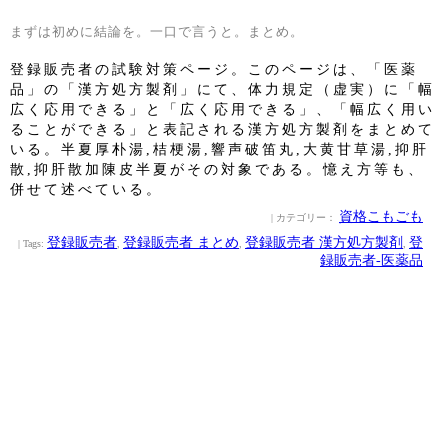
まずは初めに結論を。一口で言うと。まとめ。
登録販売者の試験対策ページ。このページは、「医薬
品」の「漢方処方製剤」にて、体力規定（虚実）に「幅
広く応用できる」と「広く応用できる」、「幅広く用い
ることができる」と表記される漢方処方製剤をまとめて
いる。半夏厚朴湯,桔梗湯,響声破笛丸,大黄甘草湯,抑肝
散,抑肝散加陳皮半夏がその対象である。憶え方等も、
併せて述べている。
資格こもごも
| カテゴリー：
登録販売者
登録販売者 まとめ
登録販売者 漢方処方製剤
登
| Tags:
,
,
,
録販売者-医薬品