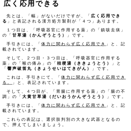
広く応用できる
先とは、「幅」がないだけですが、「
広く応用でき
る
」と表記される漢方処方製剤が「４つ」あります。
１つ目は、「呼吸器官に作用する薬」の「鎮咳去痰」
の「
甘草湯（かんぞうとう）
」です。
手引きには、「
体力に関わらず広く応用でき
」と、記
載されています。
そして、２つ目・３つ目は、「呼吸器官に作用する
薬」の「喉の痛み」の「
桔梗湯（ききょうとう）
」と
「
響声破笛丸（きょうせいはてきがん）
」です。
これは、手引きにて、「
体力に関わらず広く応用でき
る。
」と、表記されています。
そして、４つ目が、「胃腸に作用する薬」の「腸の不
調」の「
大黄甘草湯（だいおうかんぞうとう）
」です。
手引きには、「
体力に関わらず広く応用でき
」と、記
載されています。
これらの表記は、選択肢判別の大きな武器となるの
で、押えてしまいましょう。