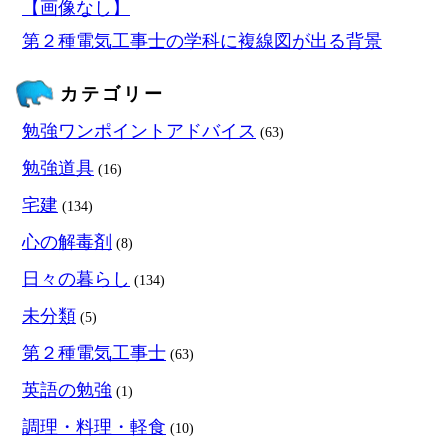
【画像なし】
第２種電気工事士の学科に複線図が出る背景
カテゴリー
勉強ワンポイントアドバイス
(63)
勉強道具
(16)
宅建
(134)
心の解毒剤
(8)
日々の暮らし
(134)
未分類
(5)
第２種電気工事士
(63)
英語の勉強
(1)
調理・料理・軽食
(10)