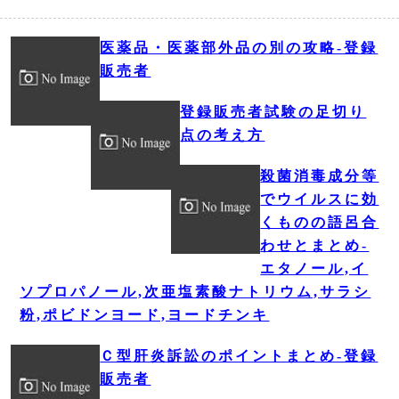
医薬品・医薬部外品の別の攻略‐登録
販売者
登録販売者試験の足切り
点の考え方
殺菌消毒成分等
でウイルスに効
くものの語呂合
わせとまとめ‐
エタノール,イ
ソプロパノール,次亜塩素酸ナトリウム,サラシ
粉,ポビドンヨード,ヨードチンキ
Ｃ型肝炎訴訟のポイントまとめ‐登録
販売者