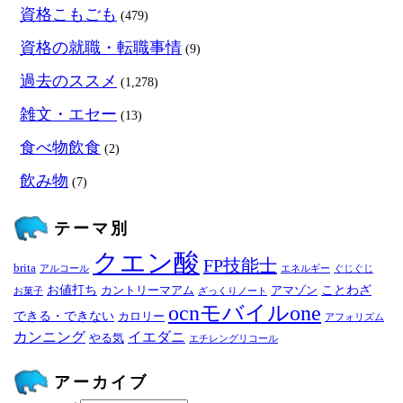
資格こもごも
(479)
資格の就職・転職事情
(9)
過去のススメ
(1,278)
雑文・エセー
(13)
食べ物飲食
(2)
飲み物
(7)
テーマ別
クエン酸
FP技能士
brita
アルコール
エネルギー
ぐじぐじ
お値打ち
ことわざ
カントリーマアム
アマゾン
お菓子
ざっくりノート
ocnモバイルone
できる・できない
カロリー
アフォリズム
カンニング
イエダニ
やる気
エチレングリコール
アーカイブ