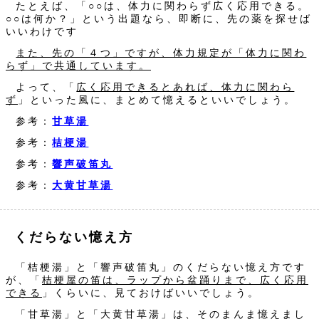
たとえば、「○○は、体力に関わらず広く応用できる。
○○は何か？」という出題なら、即断に、先の薬を探せば
いいわけです
また、先の「４つ」ですが、体力規定が「体力に関わ
らず」で共通しています。
よって、「
広く応用できるとあれば、体力に関わら
ず
」といった風に、まとめて憶えるといいでしょう。
参考：
甘草湯
参考：
桔梗湯
参考：
響声破笛丸
参考：
大黄甘草湯
くだらない憶え方
「桔梗湯」と「響声破笛丸」のくだらない憶え方です
が、「
桔梗屋の笛は、ラップから盆踊りまで、広く応用
できる
」くらいに、見ておけばいいでしょう。
「甘草湯」と「大黄甘草湯」は、そのまんま憶えまし