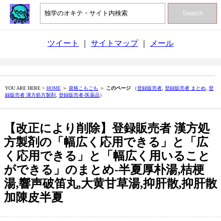
Search
ツイート
｜
サイトマップ
｜
メール
YOU ARE HERE >
HOME
＞
資格こもごも
＞
このページ
（
登録販売者
,
登録販売者 まとめ
,
登
録販売者 漢方処方製剤
,
登録販売者-医薬品
）
【改正により削除】登録販売者 漢方処
方製剤の「幅広く応用できる」と「広
く応用できる」と「幅広く用いること
ができる」のまとめ‐半夏厚朴湯,桔梗
湯,響声破笛丸,大黄甘草湯,抑肝散,抑肝散
加陳皮半夏