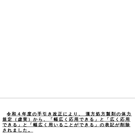
令和４年度の手引き改正により、 漢方処方製剤の体力
規定（虚実）から、「幅広く応用できる」と「広く応用
できる」と「幅広く用いることができる」の表記が削除
されました。