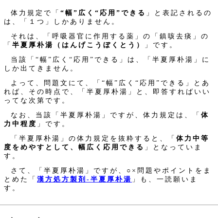
体力規定で「
“幅”広く“応用”できる
」と表記されるの
は、「１つ」しかありません。
それは、「呼吸器官に作用する薬」の「鎮咳去痰」の
「
半夏厚朴湯（はんげこうぼくとう）
」です。
当該「“幅”広く“応用”できる」は、「半夏厚朴湯」に
しか出てきません。
よって、問題文にて、「“幅”広く“応用”できる」とあ
れば、その時点で、「半夏厚朴湯」と、即答すればいい
ってな次第です。
なお、当該「半夏厚朴湯」ですが、体力規定は、「
体
力中程度
」です。
「半夏厚朴湯」の体力規定を抜粋すると、「
体力中等
度をめやすとして、幅広く応用できる
」となっていま
す。
さて、「半夏厚朴湯」ですが、○×問題やポイントをま
とめた「
漢方処方製剤‐半夏厚朴湯
」も、一読願いま
す。