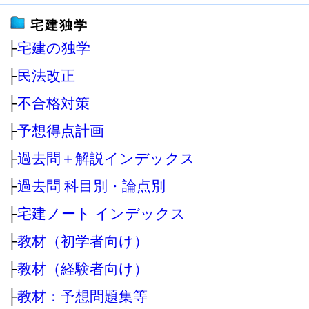
宅建独学
├
宅建の独学
├
民法改正
├
不合格対策
├
予想得点計画
├
過去問＋解説インデックス
├
過去問 科目別・論点別
├
宅建ノート インデックス
├
教材（初学者向け）
├
教材（経験者向け）
├
教材：予想問題集等