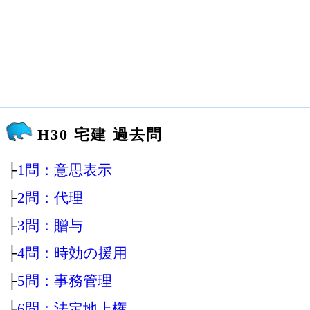
H30 宅建 過去問
├
1問：意思表示
├
2問：代理
├
3問：贈与
├
4問：時効の援用
├
5問：事務管理
├
6問：法定地上権