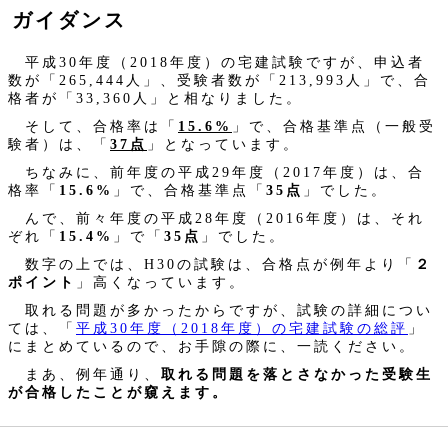
ガイダンス
平成30年度（2018年度）の宅建試験ですが、申込者
数が「265,444人」、受験者数が「213,993人」で、合
格者が「33,360人」と相なりました。
そして、合格率は「
15.6%
」で、合格基準点（一般受
験者）は、「
37点
」となっています。
ちなみに、前年度の平成29年度（2017年度）は、合
格率「
15.6%
」で、合格基準点「
35点
」でした。
んで、前々年度の平成28年度（2016年度）は、それ
ぞれ「
15.4%
」で「
35点
」でした。
数字の上では、H30の試験は、合格点が例年より「
２
ポイント
」高くなっています。
取れる問題が多かったからですが、試験の詳細につい
ては、「
平成30年度（2018年度）の宅建試験の総評
」
にまとめているので、お手隙の際に、一読ください。
まあ、例年通り、
取れる問題を落とさなかった受験生
が合格したことが窺えます。