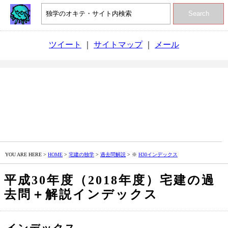
Search
ツイート
｜
サイトマップ
｜
メール
YOU ARE HERE >
HOME
>
宅建の独学
>
過去問解説
> ※
H30インデックス
平成30年度（2018年度）宅建の過
去問＋解説インデックス