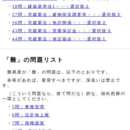
・
18問：建築基準法1・・・選択肢２
・
27問：宅建業法：建物状況調査等・・・選択肢２
・
36問：宅建業法：免許関係・・・選択肢２
・
43問：宅建業法：営業保証金・・・選択肢３
・
44問：宅建業法：保証協会・・・選択肢１
「難」の問題リスト
難易度が「難」の問題は、以下のとおりです。
余裕があれば、復習すべきですが、深追いは禁止で
す。
（こういう問題なら、捨て問だな）的な、傾向把握の
一環としてください。
・
5問：事務管理
・
6問：法定地上権
・
7問：債権譲渡