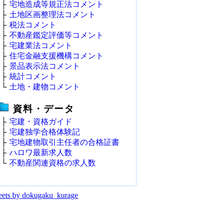
├
宅地造成等規正法コメント
├
土地区画整理法コメント
├
税法コメント
├
不動産鑑定評価等コメント
├
宅建業法コメント
├
住宅金融支援機構コメント
├
景品表示法コメント
├
統計コメント
└
土地・建物コメント
資料・データ
├
宅建・資格ガイド
├
宅建独学合格体験記
├
宅地建物取引主任者の合格証書
├
ハロワ最新求人数
└
不動産関連資格の求人数
ets by dokugaku_kurage