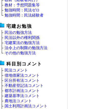
├
教材：予想問題集等
├
勉強時間：民法ゼロ
└
勉強時間：民法経験者
宅建お勉強
├
民法の勉強方法
├
民法以外の権利関係
├
宅建業法の勉強方法
├
法令上の制限の勉強方法
└
その他の勉強方法
科目別コメント
├
民法コメント
├
借地借家法コメント
├
区分所有法コメント
├
不動産登記法コメント
├
都市計画法コメント
├
建築基準法コメント
├
農地法コメント
├
国土利用計画法コメント