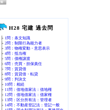
H28 宅建 過去問
├
1問：条文知識
├
2問：制限行為能力者
├
3問：物権変動・意思表示
├
4問：抵当権
├
5問：債権譲渡
├
6問：売買・担保責任
├
7問：賃貸借
├
8問：賃貸借・転貸
├
9問：判決文
├
10問：相続
├
11問：借地借家法：借地権
├
12問：借地借家法：借家権
├
13問：区分所有法：管理者
├
14問：不動産登記法：登記一般