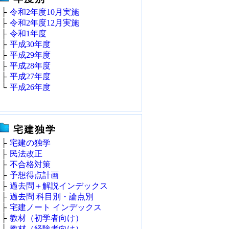
├
令和2年度10月実施
├
令和2年度12月実施
├
令和1年度
├
平成30年度
├
平成29年度
├
平成28年度
├
平成27年度
└
平成26年度
宅建独学
├
宅建の独学
├
民法改正
├
不合格対策
├
予想得点計画
├
過去問＋解説インデックス
├
過去問 科目別・論点別
├
宅建ノート インデックス
├
教材（初学者向け）
├
教材（経験者向け）