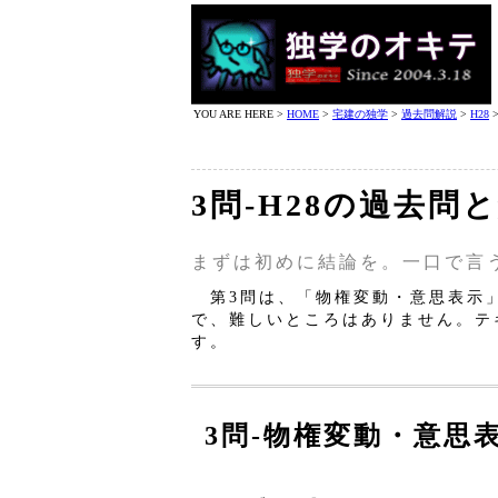
YOU ARE HERE >
HOME
>
宅建の独学
>
過去問解説
>
H28
3問‐H28の過去問
まずは初めに結論を。一口で言
第3問は、「物権変動・意思表示
で、難しいところはありません。テ
す。
3問‐物権変動・意思