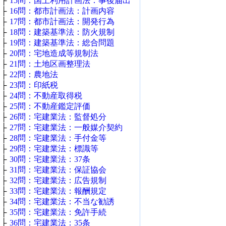
├
15問：国土利用計画法：事後届出
├
16問：都市計画法：計画内容
├
17問：都市計画法：開発行為
├
18問：建築基準法：防火規制
├
19問：建築基準法：総合問題
├
20問：宅地造成等規制法
├
21問：土地区画整理法
├
22問：農地法
├
23問：印紙税
├
24問：不動産取得税
├
25問：不動産鑑定評価
├
26問：宅建業法：監督処分
├
27問：宅建業法：一般媒介契約
├
28問：宅建業法：手付金等
├
29問：宅建業法：標識等
├
30問：宅建業法：37条
├
31問：宅建業法：保証協会
├
32問：宅建業法：広告規制
├
33問：宅建業法：報酬規定
├
34問：宅建業法：不当な勧誘
├
35問：宅建業法：免許手続
├
36問：宅建業法：35条