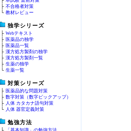
├
本試験 直前対策
├
不合格者対策
└
教材レビュー
独学シリーズ
├
Webテキスト
├
医薬品の独学
├
医薬品一覧
├
漢方処方製剤の独学
├
漢方処方製剤一覧
├
生薬の独学
└
生薬一覧
対策シリーズ
├
医薬品的な問題対策
├
数字対策（数字ピックアップ）
├
人体 カタカナ語句対策
└
人体 器官定義対策
勉強方法
├
「基本知識」の勉強方法