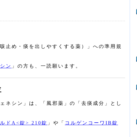
咳止め・痰を出しやすくする薬）」への準用規
シン
」の方も、一読願います。
位
ェネシン」は、「風邪薬」の「去痰成分」とし
ドA<錠> 210錠
」や「
コルゲンコーワIB錠