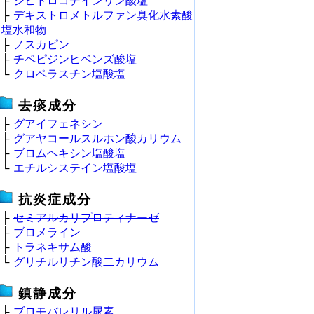
├
ジヒドロコデインリン酸塩
├
デキストロメトルファン臭化水素酸
塩水和物
├
ノスカピン
├
チペピジンヒベンズ酸塩
└
クロペラスチン塩酸塩
去痰成分
├
グアイフェネシン
├
グアヤコールスルホン酸カリウム
├
ブロムヘキシン塩酸塩
└
エチルシステイン塩酸塩
抗炎症成分
├
セミアルカリプロティナーゼ
├
ブロメライン
├
トラネキサム酸
└
グリチルリチン酸二カリウム
鎮静成分
├
ブロモバレリル尿素