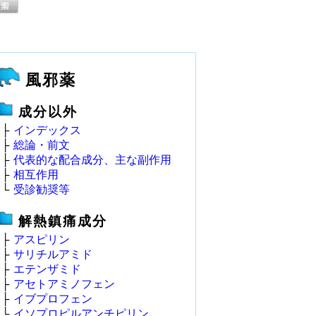
風邪薬
成分以外
├
インデックス
├
総論・前文
├
代表的な配合成分、主な副作用
├
相互作用
└
受診勧奨等
解熱鎮痛成分
├
アスピリン
├
サリチルアミド
├
エテンザミド
├
アセトアミノフェン
├
イブプロフェン
└
イソプロピルアンチピリン