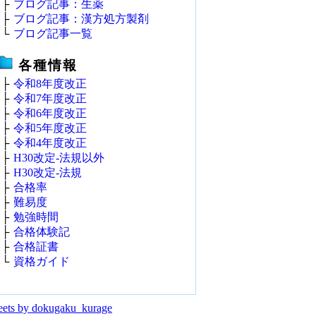
├
ブログ記事：生薬
├
ブログ記事：漢方処方製剤
└
ブログ記事一覧
各種情報
├
令和8年度改正
├
令和7年度改正
├
令和6年度改正
├
令和5年度改正
├
令和4年度改正
├
H30改定‐法規以外
├
H30改定‐法規
├
合格率
├
難易度
├
勉強時間
├
合格体験記
├
合格証書
└
資格ガイド
ets by dokugaku_kurage