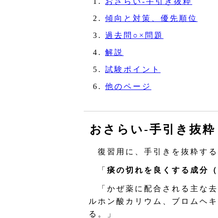
おさらい‐手引き抜粋
傾向と対策、優先順位
過去問○×問題
解説
試験ポイント
他のページ
おさらい‐手引き抜粋
復習用に、手引きを抜粋する
「
痰の切れを良くする成分（
「かぜ薬に配合される主な去
ルホン酸カリウム、ブロムヘキ
る。」