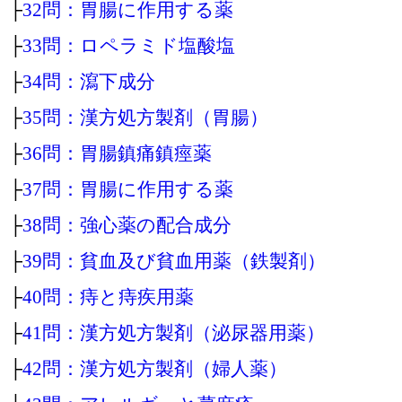
├
32問：胃腸に作用する薬
├
33問：ロペラミド塩酸塩
├
34問：瀉下成分
├
35問：漢方処方製剤（胃腸）
├
36問：胃腸鎮痛鎮痙薬
├
37問：胃腸に作用する薬
├
38問：強心薬の配合成分
├
39問：貧血及び貧血用薬（鉄製剤）
├
40問：痔と痔疾用薬
├
41問：漢方処方製剤（泌尿器用薬）
├
42問：漢方処方製剤（婦人薬）