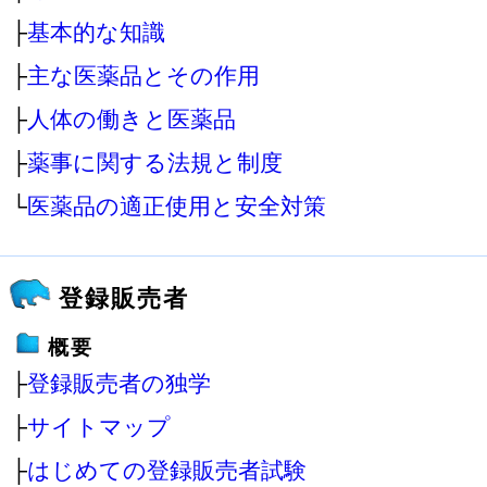
├
基本的な知識
├
主な医薬品とその作用
├
人体の働きと医薬品
├
薬事に関する法規と制度
└
医薬品の適正使用と安全対策
登録販売者
概要
├
登録販売者の独学
├
サイトマップ
├
はじめての登録販売者試験