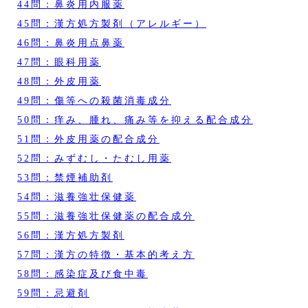
44問：鼻炎用内服薬
45問：漢方処方製剤（アレルギー）
46問：鼻炎用点鼻薬
47問：眼科用薬
48問：外皮用薬
49問：傷等への殺菌消毒成分
50問：痒み、腫れ、痛み等を抑える配合成分
51問：外皮用薬の配合成分
52問：みずむし・たむし用薬
53問：禁煙補助剤
54問：滋養強壮保健薬
55問：滋養強壮保健薬の配合成分
56問：漢方処方製剤
57問：漢方の特徴・基本的考え方
58問：感染症及び食中毒
59問：忌避剤