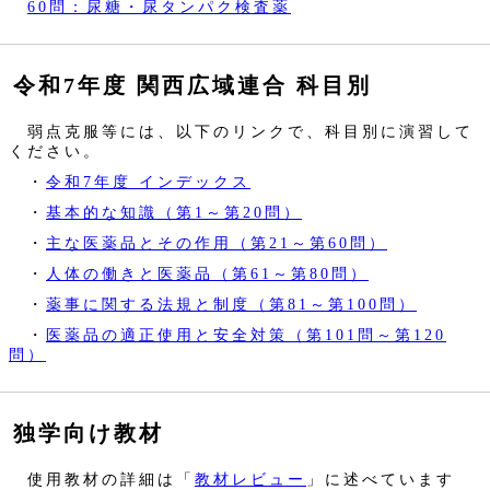
60問：尿糖・尿タンパク検査薬
令和7年度 関西広域連合 科目別
弱点克服等には、以下のリンクで、科目別に演習して
ください。
・
令和7年度 インデックス
・
基本的な知識（第1～第20問）
・
主な医薬品とその作用（第21～第60問）
・
人体の働きと医薬品（第61～第80問）
・
薬事に関する法規と制度（第81～第100問）
・
医薬品の適正使用と安全対策（第101問～第120
問）
独学向け教材
使用教材の詳細は「
教材レビュー
」に述べています