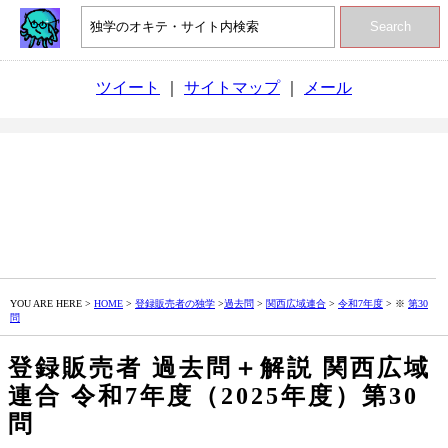
Search
ツイート
｜
サイトマップ
｜
メール
YOU ARE HERE >
HOME
>
登録販売者の独学
>
過去問
>
関西広域連合
>
令和7年度
> ※
第30
問
登録販売者 過去問＋解説 関西広域
連合 令和7年度（2025年度）第30
問