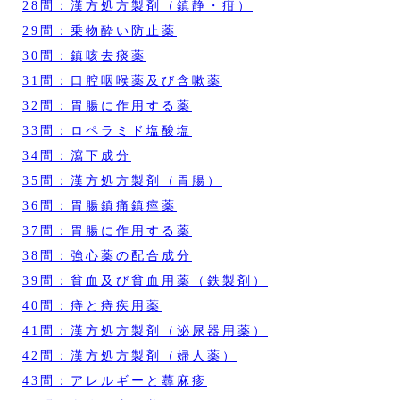
28問：漢方処方製剤（鎮静・疳）
29問：乗物酔い防止薬
30問：鎮咳去痰薬
31問：口腔咽喉薬及び含嗽薬
32問：胃腸に作用する薬
33問：ロペラミド塩酸塩
34問：瀉下成分
35問：漢方処方製剤（胃腸）
36問：胃腸鎮痛鎮痙薬
37問：胃腸に作用する薬
38問：強心薬の配合成分
39問：貧血及び貧血用薬（鉄製剤）
40問：痔と痔疾用薬
41問：漢方処方製剤（泌尿器用薬）
42問：漢方処方製剤（婦人薬）
43問：アレルギーと蕁麻疹