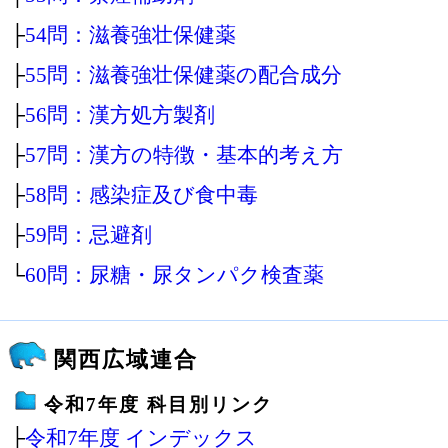
├
54問：滋養強壮保健薬
├
55問：滋養強壮保健薬の配合成分
├
56問：漢方処方製剤
├
57問：漢方の特徴・基本的考え方
├
58問：感染症及び食中毒
├
59問：忌避剤
└
60問：尿糖・尿タンパク検査薬
関西広域連合
令和7年度 科目別リンク
├
令和7年度 インデックス