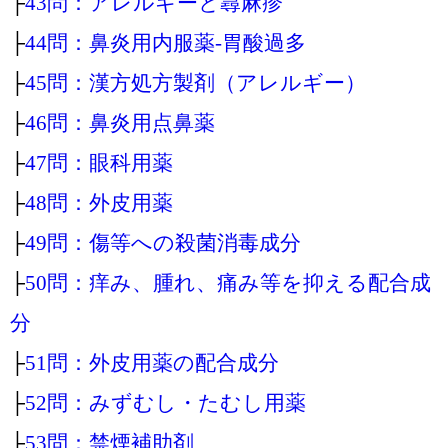
├
43問：アレルギーと蕁麻疹
├
44問：鼻炎用内服薬‐胃酸過多
├
45問：漢方処方製剤（アレルギー）
├
46問：鼻炎用点鼻薬
├
47問：眼科用薬
├
48問：外皮用薬
├
49問：傷等への殺菌消毒成分
├
50問：痒み、腫れ、痛み等を抑える配合成
分
├
51問：外皮用薬の配合成分
├
52問：みずむし・たむし用薬
├
53問：禁煙補助剤