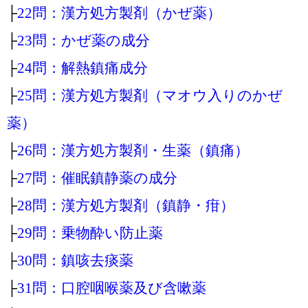
├
22問：漢方処方製剤（かぜ薬）
├
23問：かぜ薬の成分
├
24問：解熱鎮痛成分
├
25問：漢方処方製剤（マオウ入りのかぜ
薬）
├
26問：漢方処方製剤・生薬（鎮痛）
├
27問：催眠鎮静薬の成分
├
28問：漢方処方製剤（鎮静・疳）
├
29問：乗物酔い防止薬
├
30問：鎮咳去痰薬
├
31問：口腔咽喉薬及び含嗽薬