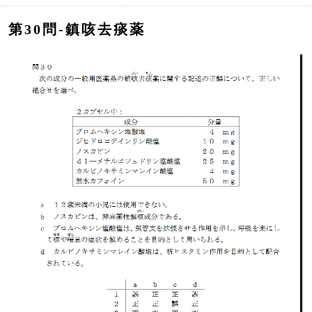
第30問‐鎮咳去痰薬