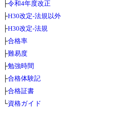
├
令和4年度改正
├
H30改定‐法規以外
├
H30改定‐法規
├
合格率
├
難易度
├
勉強時間
├
合格体験記
├
合格証書
└
資格ガイド