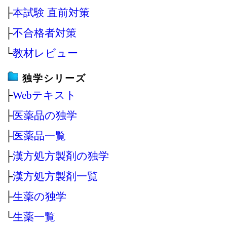
├
本試験 直前対策
├
不合格者対策
└
教材レビュー
独学シリーズ
├
Webテキスト
├
医薬品の独学
├
医薬品一覧
├
漢方処方製剤の独学
├
漢方処方製剤一覧
├
生薬の独学
└
生薬一覧