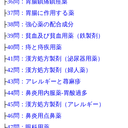
├
36問：胃腸鎮痛鎮痙薬
├
37問：胃腸に作用する薬
├
38問：強心薬の配合成分
├
39問：貧血及び貧血用薬（鉄製剤）
├
40問：痔と痔疾用薬
├
41問：漢方処方製剤（泌尿器用薬）
├
42問：漢方処方製剤（婦人薬）
├
43問：アレルギーと蕁麻疹
├
44問：鼻炎用内服薬‐胃酸過多
├
45問：漢方処方製剤（アレルギー）
├
46問：鼻炎用点鼻薬
├
47問：眼科用薬