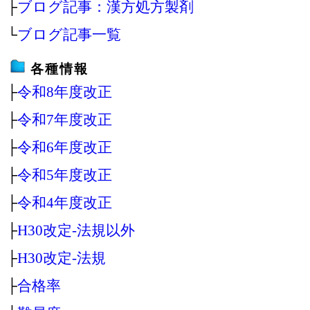
├
ブログ記事：漢方処方製剤
└
ブログ記事一覧
各種情報
├
令和8年度改正
├
令和7年度改正
├
令和6年度改正
├
令和5年度改正
├
令和4年度改正
├
H30改定‐法規以外
├
H30改定‐法規
├
合格率