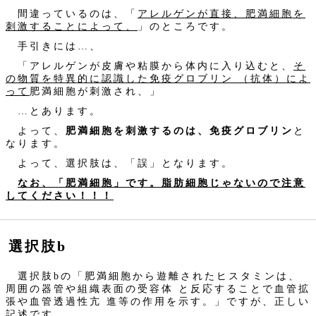
間違っているのは、「
アレルゲンが直接、肥満細胞を
刺激することによって、
」のところです。
手引きには…、
「アレルゲンが皮膚や粘膜から体内に入り込むと、
そ
の物質を特異的に認識した免疫グロブリン （抗体）によ
って
肥満細胞が刺激され、」
…とあります。
よって、
肥満細胞を刺激するのは、免疫グロブリン
と
なります。
よって、選択肢は、「誤」となります。
なお、「肥満細胞」です。脂肪細胞じゃないので注意
してください！！！
選択肢b
選択肢bの「肥満細胞から遊離されたヒスタミンは、
周囲の器管や組織表面の受容体 と反応することで血管拡
張や血管透過性亢 進等の作用を示す。」ですが、正しい
記述です。