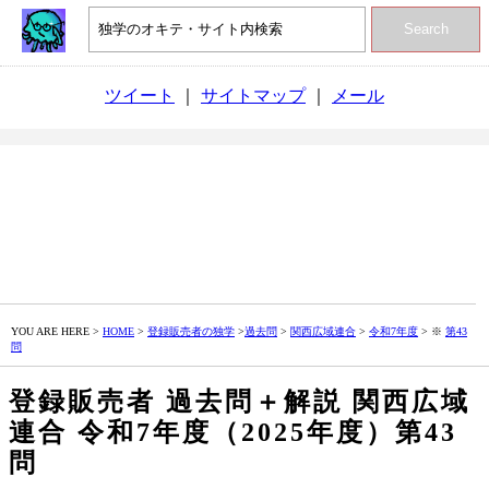
Search
ツイート
｜
サイトマップ
｜
メール
YOU ARE HERE >
HOME
>
登録販売者の独学
>
過去問
>
関西広域連合
>
令和7年度
> ※
第43
問
登録販売者 過去問＋解説 関西広域
連合 令和7年度（2025年度）第43
問