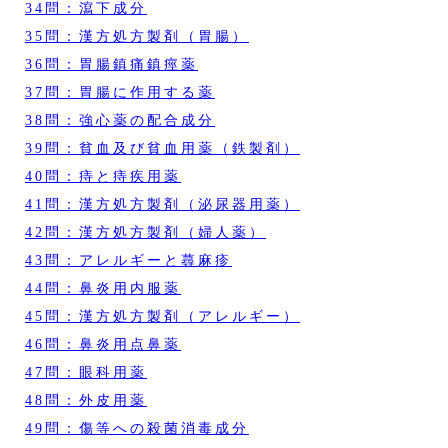
34問：瀉下成分
35問：漢方処方製剤（胃腸）
36問：胃腸鎮痛鎮痙薬
37問：胃腸に作用する薬
38問：強心薬の配合成分
39問：貧血及び貧血用薬（鉄製剤）
40問：痔と痔疾用薬
41問：漢方処方製剤（泌尿器用薬）
42問：漢方処方製剤（婦人薬）
43問：アレルギーと蕁麻疹
44問：鼻炎用内服薬
45問：漢方処方製剤（アレルギー）
46問：鼻炎用点鼻薬
47問：眼科用薬
48問：外皮用薬
49問：傷等への殺菌消毒成分