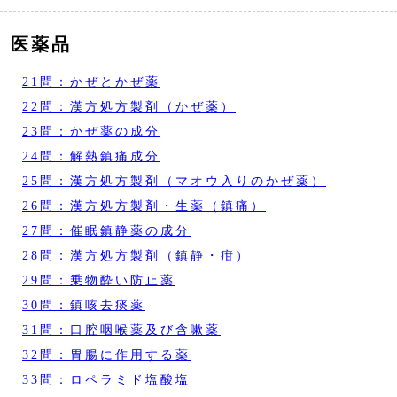
医薬品
21問：かぜとかぜ薬
22問：漢方処方製剤（かぜ薬）
23問：かぜ薬の成分
24問：解熱鎮痛成分
25問：漢方処方製剤（マオウ入りのかぜ薬）
26問：漢方処方製剤・生薬（鎮痛）
27問：催眠鎮静薬の成分
28問：漢方処方製剤（鎮静・疳）
29問：乗物酔い防止薬
30問：鎮咳去痰薬
31問：口腔咽喉薬及び含嗽薬
32問：胃腸に作用する薬
33問：ロペラミド塩酸塩