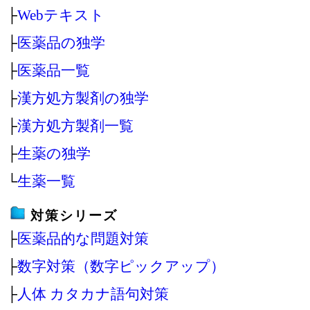
├
Webテキスト
├
医薬品の独学
├
医薬品一覧
├
漢方処方製剤の独学
├
漢方処方製剤一覧
├
生薬の独学
└
生薬一覧
対策シリーズ
├
医薬品的な問題対策
├
数字対策（数字ピックアップ）
├
人体 カタカナ語句対策