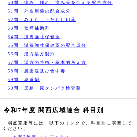
50問：痒み、腫れ、痛み等を抑える配合成分
51問：外皮用薬の配合成分
52問：みずむし・たむし用薬
53問：禁煙補助剤
54問：滋養強壮保健薬
55問：滋養強壮保健薬の配合成分
56問：漢方処方製剤
57問：漢方の特徴・基本的考え方
58問：感染症及び食中毒
59問：忌避剤
60問：尿糖・尿タンパク検査薬
令和7年度 関西広域連合 科目別
弱点克服等には、以下のリンクで、科目別に演習して
ください。
・
令和7年度 インデックス