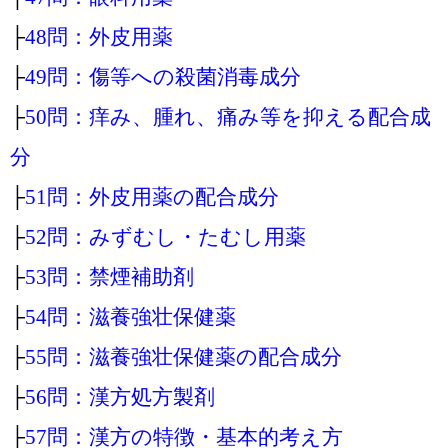
├
48問：外皮用薬
├
49問：傷等への殺菌消毒成分
├
50問：痒み、腫れ、痛み等を抑える配合成
分
├
51問：外皮用薬の配合成分
├
52問：みずむし・たむし用薬
├
53問：禁煙補助剤
├
54問：滋養強壮保健薬
├
55問：滋養強壮保健薬の配合成分
├
56問：漢方処方製剤
├
57問：漢方の特徴・基本的考え方