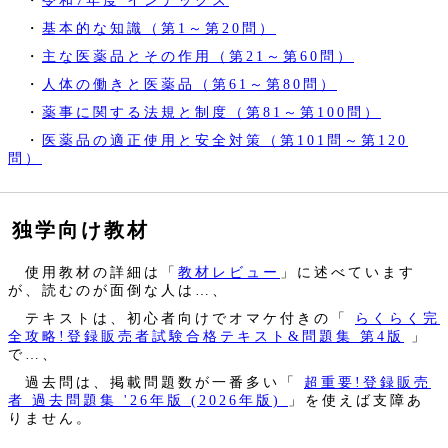
・
基本的な知識（第1～第20問）
・
主な医薬品とその作用（第21～第60問）
・
人体の働きと医薬品（第61～第80問）
・
薬事に関する法規と制度（第81～第100問）
・
医薬品の適正使用と安全対策（第101問～第120
問）
独学向け教材
使用教材の詳細は「
教材レビュー
」に述べています
が、読むのが面倒な人は…、
テキストは、初心者向けでオマケ付きの「
らくらく完
全攻略!登録販売者試験合格テキスト&問題集 第4版
」
で…、
過去問は、掲載問題数が一番多い「
超重要!登録販売
者 過去問題集 '26年版 (2026年版)
」を使えば支障あ
りません。