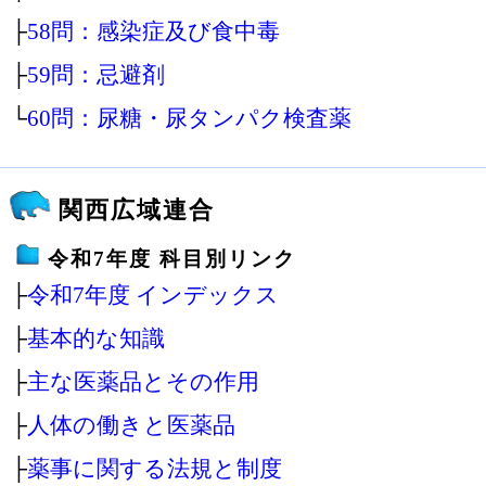
├
58問：感染症及び食中毒
├
59問：忌避剤
└
60問：尿糖・尿タンパク検査薬
関西広域連合
令和7年度 科目別リンク
├
令和7年度 インデックス
├
基本的な知識
├
主な医薬品とその作用
├
人体の働きと医薬品
├
薬事に関する法規と制度