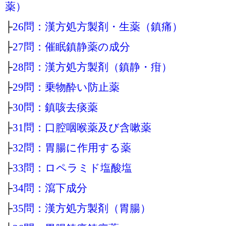
薬）
├
26問：漢方処方製剤・生薬（鎮痛）
├
27問：催眠鎮静薬の成分
├
28問：漢方処方製剤（鎮静・疳）
├
29問：乗物酔い防止薬
├
30問：鎮咳去痰薬
├
31問：口腔咽喉薬及び含嗽薬
├
32問：胃腸に作用する薬
├
33問：ロペラミド塩酸塩
├
34問：瀉下成分
├
35問：漢方処方製剤（胃腸）