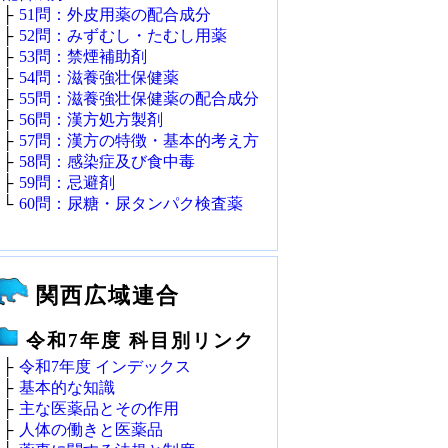
├
51問：外皮用薬の配合成分
├
52問：みずむし・たむし用薬
├
53問：禁煙補助剤
├
54問：滋養強壮保健薬
├
55問：滋養強壮保健薬の配合成分
├
56問：漢方処方製剤
├
57問：漢方の特徴・基本的考え方
├
58問：感染症及び食中毒
├
59問：忌避剤
└
60問：尿糖・尿タンパク検査薬
関西広域連合
令和7年度 科目別リンク
├
令和7年度 インデックス
├
基本的な知識
├
主な医薬品とその作用
├
人体の働きと医薬品