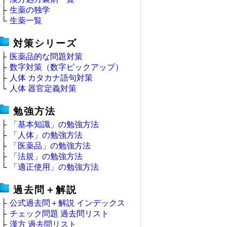
├
生薬の独学
└
生薬一覧
対策シリーズ
├
医薬品的な問題対策
├
数字対策（数字ピックアップ）
├
人体 カタカナ語句対策
└
人体 器官定義対策
勉強方法
├
「基本知識」の勉強方法
├
「人体」の勉強方法
├
「医薬品」の勉強方法
├
「法規」の勉強方法
└
「適正使用」の勉強方法
過去問＋解説
├
公式過去問＋解説 インデックス
├
チェック問題 過去問リスト
├
漢方 過去問リスト