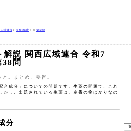
西広域連合
>
令和7年度
> ※
第38問
＋解説 関西広域連合 令和7
38問
うと。まとめ。要旨。
配合成分」についての問題です。生薬の問題で、これ
しかし、出題されている生薬は、定番の物ばかりなの
。
成分