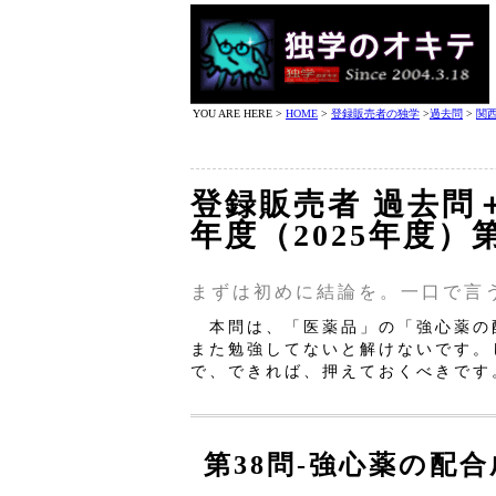
YOU ARE HERE >
HOME
>
登録販売者の独学
>
過去問
>
関
登録販売者 過去問
年度（2025年度）第
まずは初めに結論を。一口で言
本問は、「医薬品」の「強心薬の
また勉強してないと解けないです。
で、できれば、押えておくべきです
第38問‐強心薬の配合