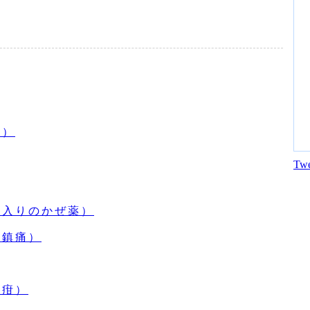
薬）
Twe
ウ入りのかぜ薬）
（鎮痛）
・疳）