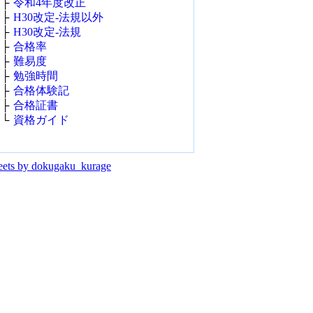
├
令和4年度改正
├
H30改定‐法規以外
├
H30改定‐法規
├
合格率
├
難易度
├
勉強時間
├
合格体験記
├
合格証書
└
資格ガイド
ets by dokugaku_kurage