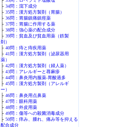
├
33問：ロペラミド塩酸塩
├
34問：瀉下成分
├
35問：漢方処方製剤（胃腸）
├
36問：胃腸鎮痛鎮痙薬
├
37問：胃腸に作用する薬
├
38問：強心薬の配合成分
├
39問：貧血及び貧血用薬（鉄製
剤）
├
40問：痔と痔疾用薬
├
41問：漢方処方製剤（泌尿器用
薬）
├
42問：漢方処方製剤（婦人薬）
├
43問：アレルギーと蕁麻疹
├
44問：鼻炎用内服薬‐胃酸過多
├
45問：漢方処方製剤（アレルギ
ー）
├
46問：鼻炎用点鼻薬
├
47問：眼科用薬
├
48問：外皮用薬
├
49問：傷等への殺菌消毒成分
├
50問：痒み、腫れ、痛み等を抑える
配合成分