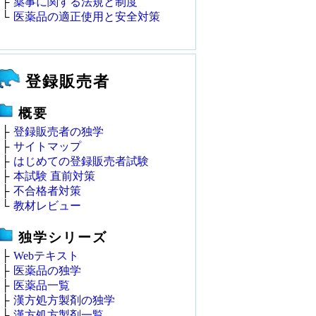
├
薬事に関する法規と制度
└
医薬品の適正使用と安全対策
登録販売者
概要
├
登録販売者の独学
├
サイトマップ
├
はじめての登録販売者試験
├
本試験 直前対策
├
不合格者対策
└
教材レビュー
独学シリーズ
├
Webテキスト
├
医薬品の独学
├
医薬品一覧
├
漢方処方製剤の独学
├
漢方処方製剤一覧