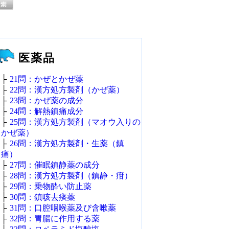
医薬品
├
21問：かぜとかぜ薬
├
22問：漢方処方製剤（かぜ薬）
├
23問：かぜ薬の成分
├
24問：解熱鎮痛成分
├
25問：漢方処方製剤（マオウ入りの
かぜ薬）
├
26問：漢方処方製剤・生薬（鎮
痛）
├
27問：催眠鎮静薬の成分
├
28問：漢方処方製剤（鎮静・疳）
├
29問：乗物酔い防止薬
├
30問：鎮咳去痰薬
├
31問：口腔咽喉薬及び含嗽薬
├
32問：胃腸に作用する薬