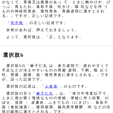
がなくて、胃痛又は腹痛があっ て、ときに胸やけや、げ
っぷ、胃もたれ、食欲不振、吐きけ、嘔 吐などを伴 う
ものの神経性胃炎、慢性胃炎、胃腸虚弱に適すとされ
る。」ですが、正しい記述です。
「
安中散
」の正しい記述です。
余裕があれば、押えておきましょう。
よって、選択肢は、「正」となります。
選択肢b
選択肢bの「麻子仁丸 は、体力虚弱で、疲れやすくて
手足などが冷えやすいものの胃腸 虚弱、下痢、嘔 おう
吐、胃痛、腹痛、急・慢性胃炎に適すとされる。」です
が、誤った記述です。
選択肢の記述は、「
人参湯
」のものです。
選択肢の言う「
麻子仁丸
」は、「体力中等度以下で、
ときに便が硬く塊状なものの便秘、便秘に伴う頭重、の
ぼせ、湿疹 ・ 皮膚炎、ふきでもの（にきび）、食欲不
振（食欲減退）、腹部膨満、腸内異常醗酵、痔 などの症
状の緩和に適すとされる」です。