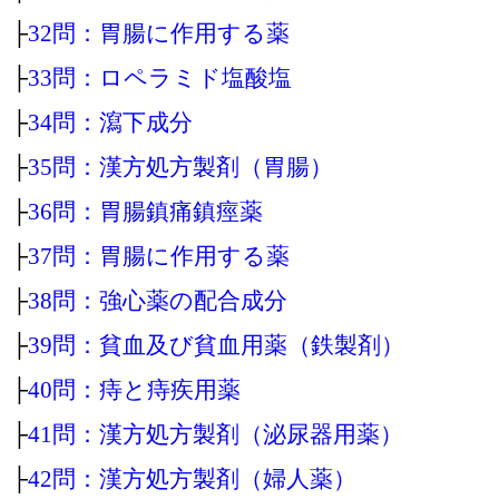
├
32問：胃腸に作用する薬
├
33問：ロペラミド塩酸塩
├
34問：瀉下成分
├
35問：漢方処方製剤（胃腸）
├
36問：胃腸鎮痛鎮痙薬
├
37問：胃腸に作用する薬
├
38問：強心薬の配合成分
├
39問：貧血及び貧血用薬（鉄製剤）
├
40問：痔と痔疾用薬
├
41問：漢方処方製剤（泌尿器用薬）
├
42問：漢方処方製剤（婦人薬）