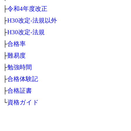
├
令和4年度改正
├
H30改定‐法規以外
├
H30改定‐法規
├
合格率
├
難易度
├
勉強時間
├
合格体験記
├
合格証書
└
資格ガイド