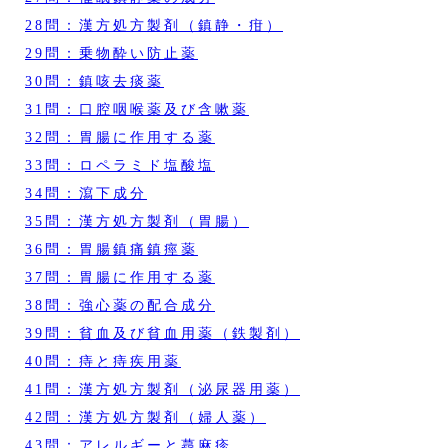
28問：漢方処方製剤（鎮静・疳）
29問：乗物酔い防止薬
30問：鎮咳去痰薬
31問：口腔咽喉薬及び含嗽薬
32問：胃腸に作用する薬
33問：ロペラミド塩酸塩
34問：瀉下成分
35問：漢方処方製剤（胃腸）
36問：胃腸鎮痛鎮痙薬
37問：胃腸に作用する薬
38問：強心薬の配合成分
39問：貧血及び貧血用薬（鉄製剤）
40問：痔と痔疾用薬
41問：漢方処方製剤（泌尿器用薬）
42問：漢方処方製剤（婦人薬）
43問：アレルギーと蕁麻疹