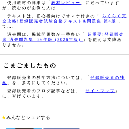
使用教材の詳細は「
教材レビュー
」に述べています
が、読むのが面倒な人は…、
テキストは、初心者向けでオマケ付きの「
らくらく完
全攻略!登録販売者試験合格テキスト&問題集 第4版
」
で…、
過去問は、掲載問題数が一番多い「
超重要!登録販売
者 過去問題集 '26年版 (2026年版)
」を使えば支障あ
りません。
こまごましたもの
登録販売者の独学方法については、「
登録販売者の独
学
」を、参考にしてください。
登録販売者のブログ記事などは、「
サイトマップ
」
に、挙げています。
★
みんなとシェアする