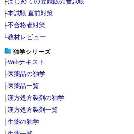
├
はじめての登録販売者試験
├
本試験 直前対策
├
不合格者対策
└
教材レビュー
独学シリーズ
├
Webテキスト
├
医薬品の独学
├
医薬品一覧
├
漢方処方製剤の独学
├
漢方処方製剤一覧
├
生薬の独学
└
生薬一覧