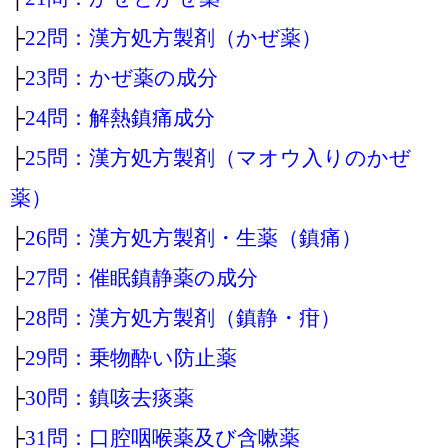
├
22問：漢方処方製剤（かぜ薬）
├
23問：かぜ薬の成分
├
24問：解熱鎮痛成分
├
25問：漢方処方製剤（マオウ入りのかぜ
薬）
├
26問：漢方処方製剤・生薬（鎮痛）
├
27問：催眠鎮静薬の成分
├
28問：漢方処方製剤（鎮静・疳）
├
29問：乗物酔い防止薬
├
30問：鎮咳去痰薬
├
31問：口腔咽喉薬及び含嗽薬