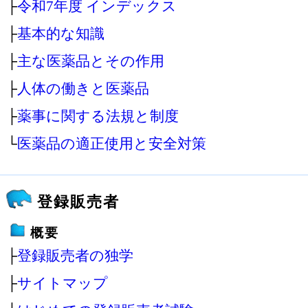
├
令和7年度 インデックス
├
基本的な知識
├
主な医薬品とその作用
├
人体の働きと医薬品
├
薬事に関する法規と制度
└
医薬品の適正使用と安全対策
登録販売者
概要
├
登録販売者の独学
├
サイトマップ