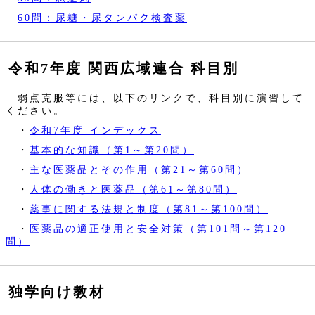
60問：尿糖・尿タンパク検査薬
令和7年度 関西広域連合 科目別
弱点克服等には、以下のリンクで、科目別に演習して
ください。
・
令和7年度 インデックス
・
基本的な知識（第1～第20問）
・
主な医薬品とその作用（第21～第60問）
・
人体の働きと医薬品（第61～第80問）
・
薬事に関する法規と制度（第81～第100問）
・
医薬品の適正使用と安全対策（第101問～第120
問）
独学向け教材