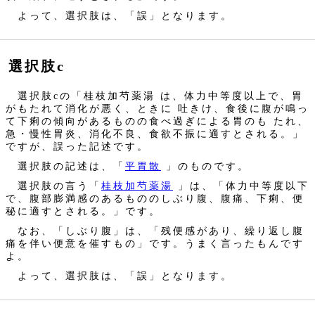
よって、選択肢は、「誤」となります。
選択肢c
選択肢cの「桂枝加芍薬湯 は、体力中等度以上で、胃
がもたれて消化が悪く、ときに 吐きけ、食後に腹が鳴っ
て下痢の傾向があるものの食べ過ぎによる胃のも たれ、
急・慢性胃炎、消化不良、食欲不振に適すとされる。」
ですが、誤った記述です。
選択肢の記述は、「
平胃散
」のものです。
選択肢の言う「
桂枝加芍薬湯
」は、「体力中等度以下
で、腹部膨満感のあるもののしぶり腹、腹痛、下痢、便
秘に適すとされる。」です。
なお、「しぶり腹」は、「残便感があり、繰り返し腹
痛を伴い便意を催すもの」です。うまく言ったもんです
よ。
よって、選択肢は、「誤」となります。