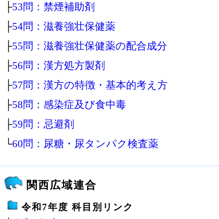
├
53問：禁煙補助剤
├
54問：滋養強壮保健薬
├
55問：滋養強壮保健薬の配合成分
├
56問：漢方処方製剤
├
57問：漢方の特徴・基本的考え方
├
58問：感染症及び食中毒
├
59問：忌避剤
└
60問：尿糖・尿タンパク検査薬
関西広域連合
令和7年度 科目別リンク