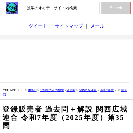
Search
ツイート
｜
サイトマップ
｜
メール
YOU ARE HERE >
HOME
>
登録販売者の独学
>
過去問
>
関西広域連合
>
令和7年度
> ※
第35
問
登録販売者 過去問＋解説 関西広域
連合 令和7年度（2025年度）第35
問