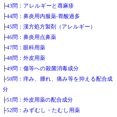
├
43問：アレルギーと蕁麻疹
├
44問：鼻炎用内服薬‐胃酸過多
├
45問：漢方処方製剤（アレルギー）
├
46問：鼻炎用点鼻薬
├
47問：眼科用薬
├
48問：外皮用薬
├
49問：傷等への殺菌消毒成分
├
50問：痒み、腫れ、痛み等を抑える配合成
分
├
51問：外皮用薬の配合成分
├
52問：みずむし・たむし用薬