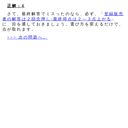
正解：4
さて、最終解答でミスったのなら、必ず、「
登録販売
者の解答は２回念押し‐最終得点は２～３点上がる
」
に、目を通しておきましょう。選び方を変えるだけで、
点が取れます。
>>> 次の問題へ。