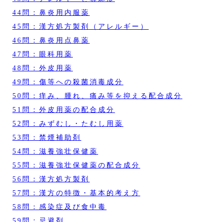
44問：鼻炎用内服薬
45問：漢方処方製剤（アレルギー）
46問：鼻炎用点鼻薬
47問：眼科用薬
48問：外皮用薬
49問：傷等への殺菌消毒成分
50問：痒み、腫れ、痛み等を抑える配合成分
51問：外皮用薬の配合成分
52問：みずむし・たむし用薬
53問：禁煙補助剤
54問：滋養強壮保健薬
55問：滋養強壮保健薬の配合成分
56問：漢方処方製剤
57問：漢方の特徴・基本的考え方
58問：感染症及び食中毒
59問：忌避剤