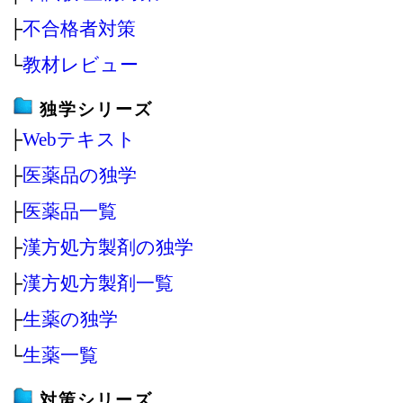
├
不合格者対策
└
教材レビュー
独学シリーズ
├
Webテキスト
├
医薬品の独学
├
医薬品一覧
├
漢方処方製剤の独学
├
漢方処方製剤一覧
├
生薬の独学
└
生薬一覧
対策シリーズ