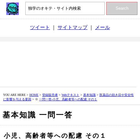
Search
ツイート
｜
サイトマップ
｜
メール
YOU ARE HERE >
HOME
>
登録販売者
>
Webテキスト
>
基本知識
>
医薬品の効き目や安全性
に影響を与える要因
> ※
一問一答‐小児、高齢者等への配慮 その１
基本知識 一問一答
小児、高齢者等への配慮 その１