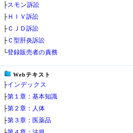
├
スモン訴訟
├
ＨＩＶ訴訟
├
ＣＪＤ訴訟
├
Ｃ型肝炎訴訟
└
登録販売者の責務
Webテキスト
├
インデックス
├
第１章：基本知識
├
第２章：人体
├
第３章：医薬品
├
第４章：法規