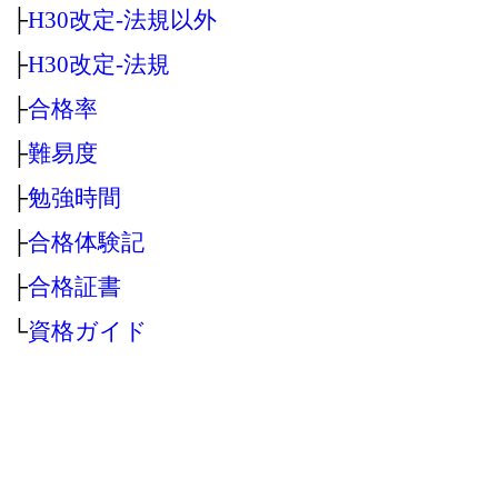
├
H30改定‐法規以外
├
H30改定‐法規
├
合格率
├
難易度
├
勉強時間
├
合格体験記
├
合格証書
└
資格ガイド