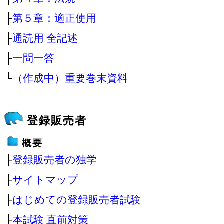
├
第５章：適正使用
├
通読用 全記述
├
一問一答
└
（作成中）重要巻末資料
登録販売者
概要
├
登録販売者の独学
├
サイトマップ
├
はじめての登録販売者試験
├
本試験 直前対策