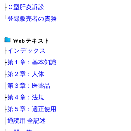
├
Ｃ型肝炎訴訟
└
登録販売者の責務
Webテキスト
├
インデックス
├
第１章：基本知識
├
第２章：人体
├
第３章：医薬品
├
第４章：法規
├
第５章：適正使用
├
通読用 全記述