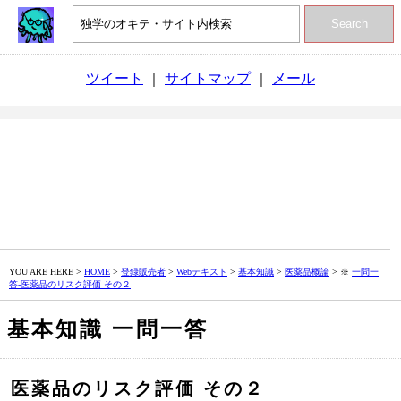
Search
ツイート
｜
サイトマップ
｜
メール
YOU ARE HERE >
HOME
>
登録販売者
>
Webテキスト
>
基本知識
>
医薬品概論
> ※
一問一
答‐医薬品のリスク評価 その２
基本知識 一問一答
医薬品のリスク評価 その２