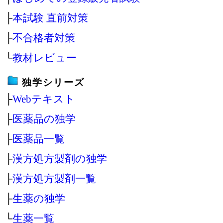
├
本試験 直前対策
├
不合格者対策
└
教材レビュー
独学シリーズ
├
Webテキスト
├
医薬品の独学
├
医薬品一覧
├
漢方処方製剤の独学
├
漢方処方製剤一覧
├
生薬の独学
└
生薬一覧