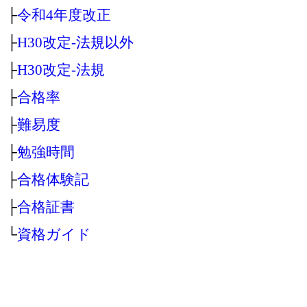
├
令和4年度改正
├
H30改定‐法規以外
├
H30改定‐法規
├
合格率
├
難易度
├
勉強時間
├
合格体験記
├
合格証書
└
資格ガイド