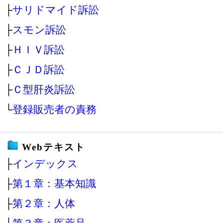
├
サリドマイド訴訟
├
スモン訴訟
├
ＨＩＶ訴訟
├
ＣＪＤ訴訟
├
Ｃ型肝炎訴訟
└
登録販売者の責務
Webテキスト
├
インデックス
├
第１章：基本知識
├
第２章：人体