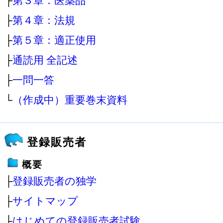
├
第３章：医薬品
├
第４章：法規
├
第５章：適正使用
├
通読用 全記述
├
一問一答
└
（作成中）重要巻末資料
登録販売者
概要
├
登録販売者の独学
├
サイトマップ
├
はじめての登録販売者試験