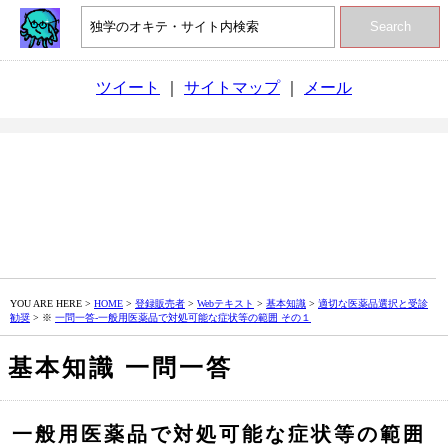
Search
ツイート
｜
サイトマップ
｜
メール
YOU ARE HERE >
HOME
>
登録販売者
>
Webテキスト
>
基本知識
>
適切な医薬品選択と受診
勧奨
> ※
一問一答‐一般用医薬品で対処可能な症状等の範囲 その１
基本知識 一問一答
一般用医薬品で対処可能な症状等の範囲