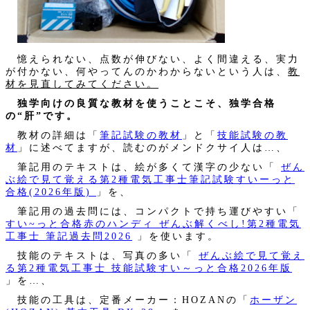
憶えられない、点数が伸びない、よく間違える、実力
が付かない、何やってんのかわからないという人は、
教
材を見直してみてください。
独学向けの良質な教材を使うことこそ、独学合格
の“肝”です。
教材の詳細は「
筆記試験の教材
」と「
技能試験の教
材
」に述べてますが、読むのがメンドクサイ人は…、
筆記用のテキストは、絵が多くて漢字の少ない「
ぜん
ぶ絵で見て覚える第2種電気工事士筆記試験すいーっと
合格(2026年版)
」を、
筆記用の過去問には、コンパクトで持ち運びやすい「
すい~っと合格赤のハンディ ぜんぶ解くべし!第2種電気
工事士 筆記過去問2026
」を使います。
技能のテキストは、写真の多い「
ぜんぶ絵で見て覚え
る第2種電気工事士 技能試験すい～っと合格2026年版
」を…、
技能の工具は、定番メーカー：HOZANの「
ホーザン