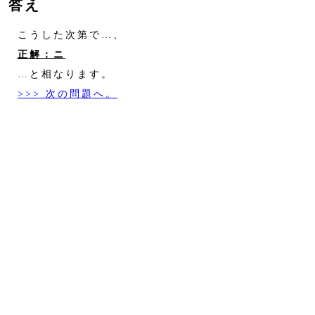
答え
こうした次第で…、
正解：ニ
…と相なります。
>>> 次の問題へ。