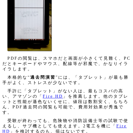
PDFの閲覧は、スマホだと画面が小さくて見難く、PC
だとキーボードやマウス、配線等が邪魔で、かなりイラ
イラします。
本格的な“
過去問演習
”には、「タブレット」が最も勝
手がよく、ストレスが少ないです。
手許に「タブレット」がない人は、最もコスパの高
い、アマゾンの「
Fire HD
」を推薦します。他のタブレ
ットと性能が遜色ないくせに、値段は数割安く、もちろ
ん、PDF過去問の閲覧も可能で、費用対効果が秀逸で
す。
受験が終わっても、危険物や消防設備士等の試験で使
えるし、サブ機としても使えます。2電工を機に「
Fire
HD
」を検討するのも、損はないです。