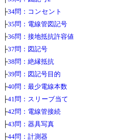
├
34問：コンセント
├
35問：電線管図記号
├
36問：接地抵抗許容値
├
37問：図記号
├
38問：絶縁抵抗
├
39問：図記号目的
├
40問：最少電線本数
├
41問：スリーブ当て
├
42問：電線管接続
├
43問：器具写真
├
44問：計測器