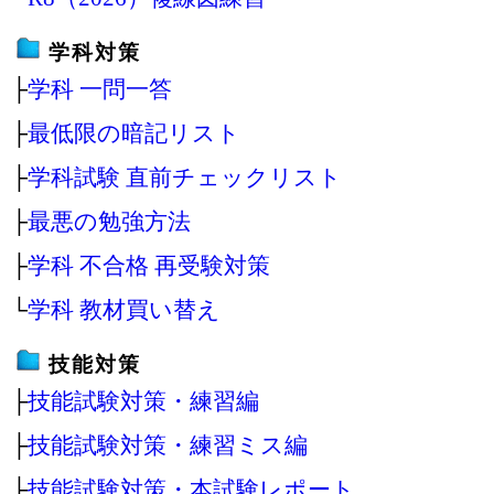
学科対策
├
学科 一問一答
├
最低限の暗記リスト
├
学科試験 直前チェックリスト
├
最悪の勉強方法
├
学科 不合格 再受験対策
└
学科 教材買い替え
技能対策
├
技能試験対策・練習編
├
技能試験対策・練習ミス編
├
技能試験対策・本試験レポート