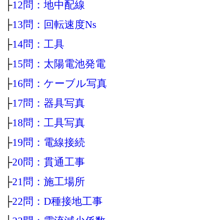
├
12問：地中配線
├
13問：回転速度Ns
├
14問：工具
├
15問：太陽電池発電
├
16問：ケーブル写真
├
17問：器具写真
├
18問：工具写真
├
19問：電線接続
├
20問：貫通工事
├
21問：施工場所
├
22問：D種接地工事