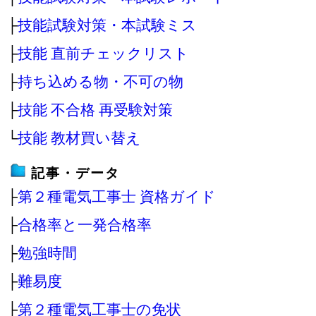
├
技能試験対策・本試験ミス
├
技能 直前チェックリスト
├
持ち込める物・不可の物
├
技能 不合格 再受験対策
└
技能 教材買い替え
記事・データ
├
第２種電気工事士 資格ガイド
├
合格率と一発合格率
├
勉強時間
├
難易度
├
第２種電気工事士の免状