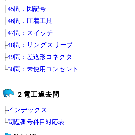
├
45問：図記号
├
46問：圧着工具
├
47問：スイッチ
├
48問：リングスリーブ
├
49問：差込形コネクタ
└
50問：未使用コンセント
２電工過去問
├
インデックス
└
問題番号科目対応表