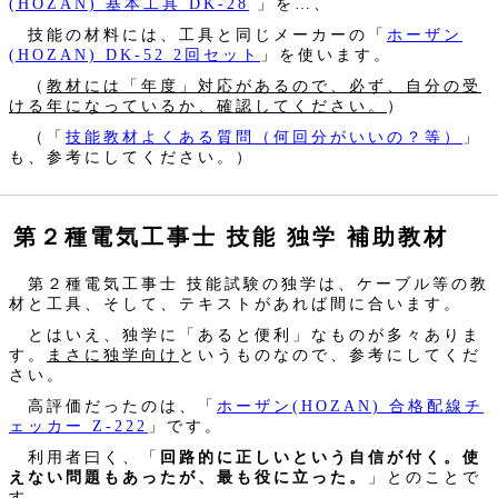
(HOZAN) 基本工具 DK-28
」を…、
技能の材料には、工具と同じメーカーの「
ホーザン
(HOZAN) DK-52 2回セット
」を使います。
（
教材には「年度」対応があるので、必ず、自分の受
ける年になっているか、確認してください。
）
（「
技能教材よくある質問（何回分がいいの？等）
」
も、参考にしてください。）
第２種電気工事士 技能 独学 補助教材
第２種電気工事士 技能試験の独学は、ケーブル等の教
材と工具、そして、テキストがあれば間に合います。
とはいえ、独学に「あると便利」なものが多々ありま
す。
まさに独学向け
というものなので、参考にしてくだ
さい。
高評価だったのは、「
ホーザン(HOZAN) 合格配線チ
ェッカー Z-222
」です。
利用者曰く、「
回路的に正しいという自信が付く。使
えない問題もあったが、最も役に立った。
」とのことで
す。