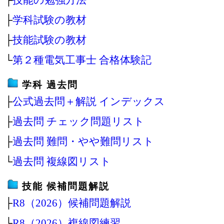
├
学科試験の教材
├
技能試験の教材
└
第２種電気工事士 合格体験記
学科 過去問
├
公式過去問＋解説 インデックス
├
過去問 チェック問題リスト
├
過去問 難問・やや難問リスト
└
過去問 複線図リスト
技能 候補問題解説
├
R8（2026）候補問題解説
└
R8（2026）複線図練習