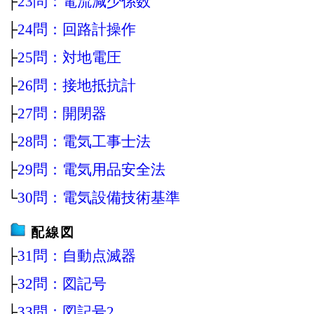
├
23問：電流減少係数
├
24問：回路計操作
├
25問：対地電圧
├
26問：接地抵抗計
├
27問：開閉器
├
28問：電気工事士法
├
29問：電気用品安全法
└
30問：電気設備技術基準
配線図
├
31問：自動点滅器
├
32問：図記号
├
33問：図記号2