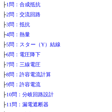
├
1問：合成抵抗
├
2問：交流回路
├
3問：抵抗
├
4問：熱量
├
5問：スター（Y）結線
├
6問：電圧降下
├
7問：三線電圧
├
8問：許容電流計算
├
9問：許容電流
├
10問：分岐回路設計
├
11問：漏電遮断器