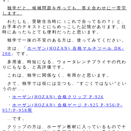
独学だと、候補問題を作っても、答え合わせに一苦労
します。
わたしも、受験生当時に（これで合ってるの？）と、
お手本のテキストとにらめっこした記憶があります。往
時にあったらとても便利だったと思います。
独学で一抹の不安のある方は、使ってみてください。
次は、「
ホーザン(HOZAN) 合格マルチツール DK-
200
」です。
多用途、時短になる、ウォータレンチプライヤの代わ
りにもなる、と高評価です。
これは、独学に関係なく、有用かと思います。
さて、独学では役には立つも、“すごくではない”とい
うのが…、
・
ホーザン(HOZAN) 合格クリップ P-926
・
ホーザン(HOZAN) 合格ゲージ P-925 P-956/P-
957/P-958用
…です。
クリップの方は、ホーザン教材に入っているもので十