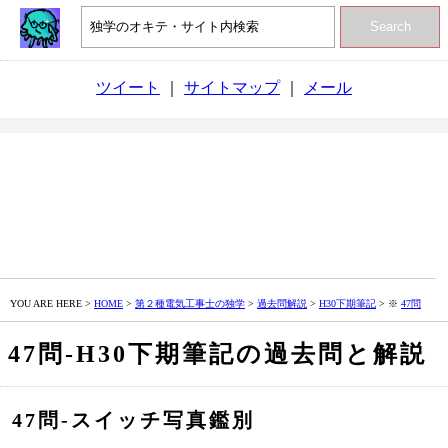
Search
ツイート
｜
サイトマップ
｜
メール
YOU ARE HERE >
HOME
>
第２種電気工事士の独学
>
過去問解説
>
H30下期筆記
> ※
47問
47問‐H30下期筆記の過去問と解説
47問‐スイッチ写真鑑別