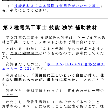
（「
技能教材よくある質問（何回分がいいの？等）
」
も、参考にしてください。）
第２種電気工事士 技能 独学 補助教材
第２種電気工事士 技能試験の独学は、ケーブル等の教
材と工具、そして、テキストがあれば間に合います。
とはいえ、独学に「あると便利」なものが多々ありま
す。
まさに独学向け
というものなので、参考にしてくだ
さい。
高評価だったのは、「
ホーザン(HOZAN) 合格配線チ
ェッカー Z-222
」です。
利用者曰く、「
回路的に正しいという自信が付く。使
えない問題もあったが、最も役に立った。
」とのことで
す。
独学だと、候補問題を作っても、答え合わせに一苦労
します。
わたしも、受験生当時に（これで合ってるの？）と、
お手本のテキストとにらめっこした記憶があります。往