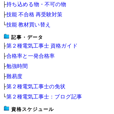
├
持ち込める物・不可の物
├
技能 不合格 再受験対策
└
技能 教材買い替え
記事・データ
├
第２種電気工事士 資格ガイド
├
合格率と一発合格率
├
勉強時間
├
難易度
├
第２種電気工事士の免状
└
第２種電気工事士：ブログ記事
資格スケジュール