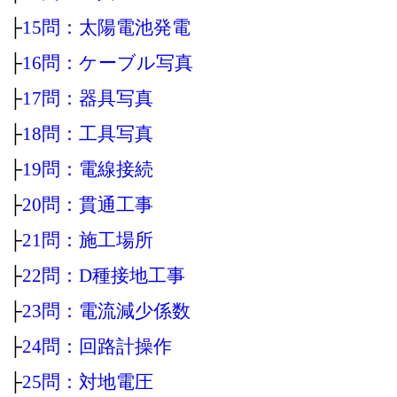
├
15問：太陽電池発電
├
16問：ケーブル写真
├
17問：器具写真
├
18問：工具写真
├
19問：電線接続
├
20問：貫通工事
├
21問：施工場所
├
22問：D種接地工事
├
23問：電流減少係数
├
24問：回路計操作
├
25問：対地電圧