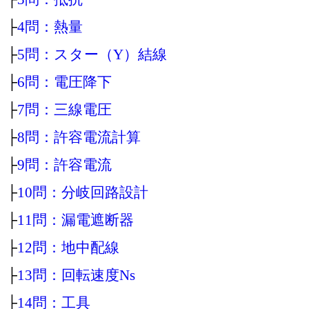
├
4問：熱量
├
5問：スター（Y）結線
├
6問：電圧降下
├
7問：三線電圧
├
8問：許容電流計算
├
9問：許容電流
├
10問：分岐回路設計
├
11問：漏電遮断器
├
12問：地中配線
├
13問：回転速度Ns
├
14問：工具