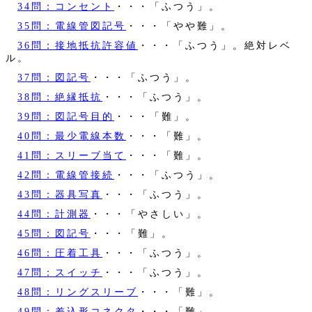
34問：コンセント
・・・「ふつう」。
35問：電線管図記号
・・・「やや難」。
36問：接地抵抗許容値
・・・「ふつう」。絶対レベ
ル。
37問：図記号
・・・「ふつう」。
38問：絶縁抵抗
・・・「ふつう」。
39問：図記号目的
・・・「難」。
40問：最少電線本数
・・・「難」。
41問：スリーブ当て
・・・「難」。
42問：電線管接続
・・・「ふつう」。
43問：器具写真
・・・「ふつう」。
44問：計測器
・・・「やさしい」。
45問：図記号
・・・「難」。
46問：圧着工具
・・・「ふつう」。
47問：スイッチ
・・・「ふつう」。
48問：リングスリーブ
・・・「難」。
49問：差込形コネクタ
・・・「難」。