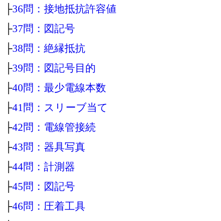
├
36問：接地抵抗許容値
├
37問：図記号
├
38問：絶縁抵抗
├
39問：図記号目的
├
40問：最少電線本数
├
41問：スリーブ当て
├
42問：電線管接続
├
43問：器具写真
├
44問：計測器
├
45問：図記号
├
46問：圧着工具