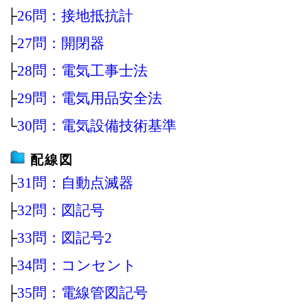
├
26問：接地抵抗計
├
27問：開閉器
├
28問：電気工事士法
├
29問：電気用品安全法
└
30問：電気設備技術基準
配線図
├
31問：自動点滅器
├
32問：図記号
├
33問：図記号2
├
34問：コンセント
├
35問：電線管図記号