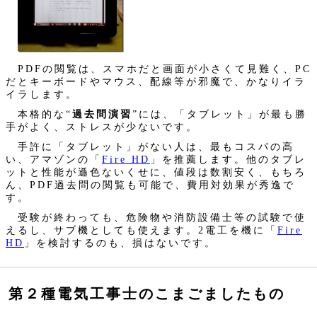
PDFの閲覧は、スマホだと画面が小さくて見難く、PC
だとキーボードやマウス、配線等が邪魔で、かなりイラ
イラします。
本格的な“
過去問演習
”には、「タブレット」が最も勝
手がよく、ストレスが少ないです。
手許に「タブレット」がない人は、最もコスパの高
い、アマゾンの「
Fire HD
」を推薦します。他のタブレ
ットと性能が遜色ないくせに、値段は数割安く、もちろ
ん、PDF過去問の閲覧も可能で、費用対効果が秀逸で
す。
受験が終わっても、危険物や消防設備士等の試験で使
えるし、サブ機としても使えます。2電工を機に「
Fire
HD
」を検討するのも、損はないです。
第２種電気工事士のこまごましたもの