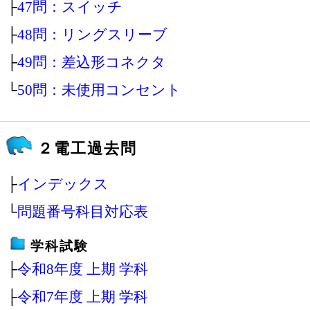
├
47問：スイッチ
├
48問：リングスリーブ
├
49問：差込形コネクタ
└
50問：未使用コンセント
２電工過去問
├
インデックス
└
問題番号科目対応表
学科試験
├
令和8年度 上期 学科
├
令和7年度 上期 学科