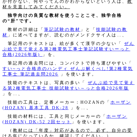
が付かない、何やってんのかわからないという人は、
教
材を見直してみてください。
独学向けの良質な教材を使うことこそ、独学合格
の“肝”です。
教材の詳細は「
筆記試験の教材
」と「
技能試験の教
材
」に述べてますが、読むのがメンドクサイ人は…、
筆記用のテキストは、絵が多くて漢字の少ない「
ぜん
ぶ絵で見て覚える第2種電気工事士筆記試験すいーっと
合格(2026年版)
」を、
筆記用の過去問には、コンパクトで持ち運びやすい「
すい~っと合格赤のハンディ ぜんぶ解くべし!第2種電気
工事士 筆記過去問2026
」を使います。
技能のテキストは、写真の多い「
ぜんぶ絵で見て覚え
る第2種電気工事士 技能試験すい～っと合格2026年版
」を…、
技能の工具は、定番メーカー：HOZANの「
ホーザン
(HOZAN) 基本工具 DK-28
」を…、
技能の材料には、工具と同じメーカーの「
ホーザン
(HOZAN) DK-52 2回セット
」を使います。
（
教材には「年度」対応があるので、必ず、自分の受
ける年になっているか、確認してください。
）