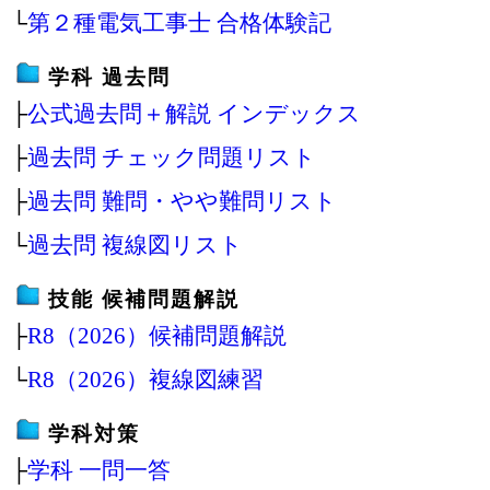
└
第２種電気工事士 合格体験記
学科 過去問
├
公式過去問＋解説 インデックス
├
過去問 チェック問題リスト
├
過去問 難問・やや難問リスト
└
過去問 複線図リスト
技能 候補問題解説
├
R8（2026）候補問題解説
└
R8（2026）複線図練習
学科対策
├
学科 一問一答