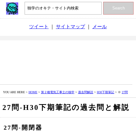
Search
ツイート
｜
サイトマップ
｜
メール
YOU ARE HERE >
HOME
>
第２種電気工事士の独学
>
過去問解説
>
H30下期筆記
> ※
27問
27問‐H30下期筆記の過去問と解説
27問‐開閉器