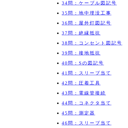
34問：ケーブル図記号
35問：地中埋没工事
36問：屋外灯図記号
37問：絶縁抵抗
38問：コンセント図記号
39問：接地抵抗
40問：Sの図記号
41問：スリーブ当て
42問：圧着工具
43問：電線管接続
44問：コネクタ当て
45問：測定器
46問：スリーブ当て