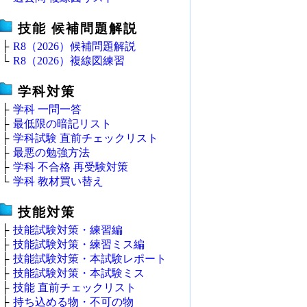
技能 候補問題解説
├
R8（2026）候補問題解説
└
R8（2026）複線図練習
学科対策
├
学科 一問一答
├
最低限の暗記リスト
├
学科試験 直前チェックリスト
├
最悪の勉強方法
├
学科 不合格 再受験対策
└
学科 教材買い替え
技能対策
├
技能試験対策・練習編
├
技能試験対策・練習ミス編
├
技能試験対策・本試験レポート
├
技能試験対策・本試験ミス
├
技能 直前チェックリスト
├
持ち込める物・不可の物