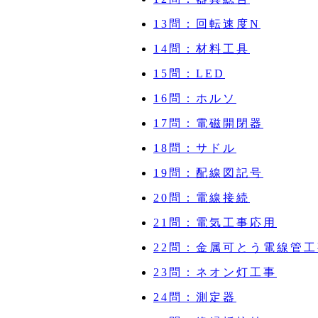
13問：回転速度N
14問：材料工具
15問：LED
16問：ホルソ
17問：電磁開閉器
18問：サドル
19問：配線図記号
20問：電線接続
21問：電気工事応用
22問：金属可とう電線管
23問：ネオン灯工事
24問：測定器