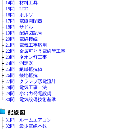
├
14問：材料工具
├
15問：LED
├
16問：ホルソ
├
17問：電磁開閉器
├
18問：サドル
├
19問：配線図記号
├
20問：電線接続
├
21問：電気工事応用
├
22問：金属可とう電線管工事
├
23問：ネオン灯工事
├
24問：測定器
├
25問：絶縁抵抗値
├
26問：接地抵抗
├
27問：クランプ形電流計
├
28問：電気工事士法
├
29問：小出力発電設備
└
30問：電気設備技術基準
配線図
├
31問：ルームエアコン
├
32問：最少電線本数