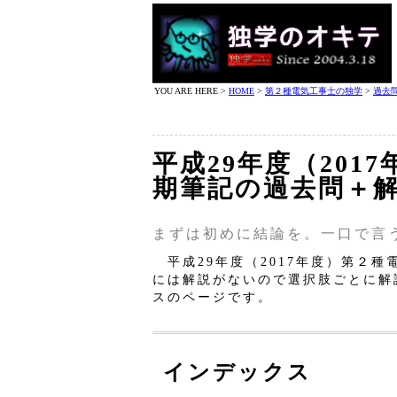
YOU ARE HERE >
HOME
>
第２種電気工事士の独学
>
過去
平成29年度（201
期筆記の過去問＋
まずは初めに結論を。一口で言
平成29年度（2017年度）第２
には解説がないので選択肢ごとに解
スのページです。
インデックス