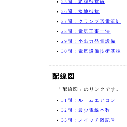
25問：絶縁抵抗値
26問：接地抵抗
27問：クランプ形電流計
28問：電気工事士法
29問：小出力発電設備
30問：電気設備技術基準
配線図
「配線図」のリンクです。
31問：ルームエアコン
32問：最少電線本数
33問：スイッチ図記号