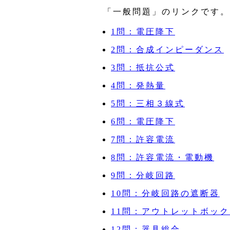
「一般問題」のリンクです。
1問：電圧降下
2問：合成インピーダンス
3問：抵抗公式
4問：発熱量
5問：三相３線式
6問：電圧降下
7問：許容電流
8問：許容電流・電動機
9問：分岐回路
10問：分岐回路の遮断器
11問：アウトレットボッ
12問：器具総合