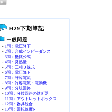
H29下期筆記
一般問題
├
1問：電圧降下
├
2問：合成インピーダンス
├
3問：抵抗公式
├
4問：発熱量
├
5問：三相３線式
├
6問：電圧降下
├
7問：許容電流
├
8問：許容電流・電動機
├
9問：分岐回路
├
10問：分岐回路の遮断器
├
11問：アウトレットボックス
├
12問：器具総合
├
13問：回転速度N