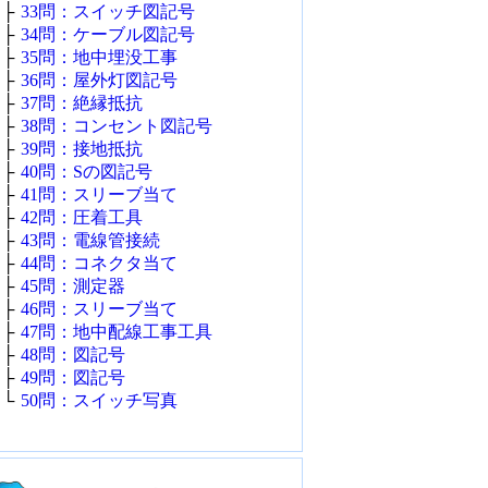
├
33問：スイッチ図記号
├
34問：ケーブル図記号
├
35問：地中埋没工事
├
36問：屋外灯図記号
├
37問：絶縁抵抗
├
38問：コンセント図記号
├
39問：接地抵抗
├
40問：Sの図記号
├
41問：スリーブ当て
├
42問：圧着工具
├
43問：電線管接続
├
44問：コネクタ当て
├
45問：測定器
├
46問：スリーブ当て
├
47問：地中配線工事工具
├
48問：図記号
├
49問：図記号
└
50問：スイッチ写真