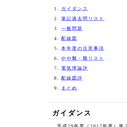
ガイダンス
筆記過去問リスト
一般問題
配線図
本年度の注意事項
やや難・難リスト
電気理論評
配線図評
まとめ
ガイダンス
平成29年度（2017年度）