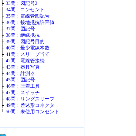
├
33問：図記号2
├
34問：コンセント
├
35問：電線管図記号
├
36問：接地抵抗許容値
├
37問：図記号
├
38問：絶縁抵抗
├
39問：図記号目的
├
40問：最少電線本数
├
41問：スリーブ当て
├
42問：電線管接続
├
43問：器具写真
├
44問：計測器
├
45問：図記号
├
46問：圧着工具
├
47問：スイッチ
├
48問：リングスリーブ
├
49問：差込形コネクタ
└
50問：未使用コンセント