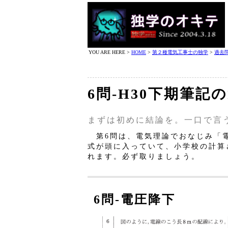
YOU ARE HERE >
HOME
>
第２種電気工事士の独学
>
過去
6問‐H30下期筆記
まずは初めに結論を。一口で言
第6問は、電気理論でおなじみ「電
式が頭に入っていて、小学校の計算
れます。必ず取りましょう。
6問‐電圧降下