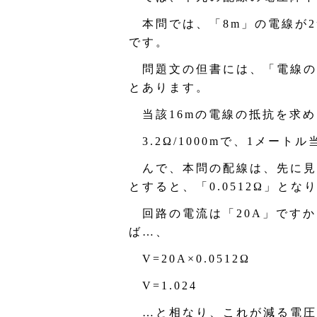
本問では、「8m」の電線が2
です。
問題文の但書には、「電線の電気
とあります。
当該16mの電線の抵抗を求め
3.2Ω/1000mで、1メートル
んで、本問の配線は、先に見たよ
とすると、「0.0512Ω」とな
回路の電流は「20A」ですか
ば…、
V=20A×0.0512Ω
V=1.024
…と相なり、これが減る電圧