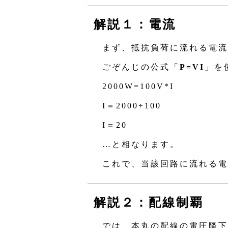
解説１：電流
まず、抵抗負荷に流れる電流
ごぞんじの公式「
P=VI
」を
2000W=100V*I
I＝2000÷100
I＝20
…と相なります。
これで、当該回路に流れる電流
解説２：配線制覇
では、本丸の配線の電圧降下