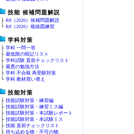
技能 候補問題解説
├
R8（2026）候補問題解説
└
R8（2026）複線図練習
学科対策
├
学科 一問一答
├
最低限の暗記リスト
├
学科試験 直前チェックリスト
├
最悪の勉強方法
├
学科 不合格 再受験対策
└
学科 教材買い替え
技能対策
├
技能試験対策・練習編
├
技能試験対策・練習ミス編
├
技能試験対策・本試験レポート
├
技能試験対策・本試験ミス
├
技能 直前チェックリスト
├
持ち込める物・不可の物