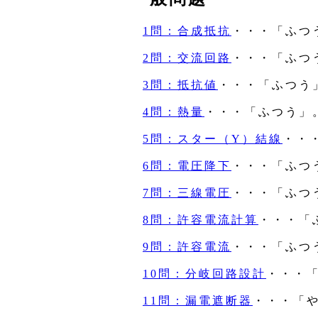
1問：合成抵抗
・・・「ふつ
2問：交流回路
・・・「ふつ
3問：抵抗値
・・・「ふつう
4問：熱量
・・・「ふつう」
5問：スター（Y）結線
・・
6問：電圧降下
・・・「ふつ
7問：三線電圧
・・・「ふつ
8問：許容電流計算
・・・「
9問：許容電流
・・・「ふつ
10問：分岐回路設計
・・・
11問：漏電遮断器
・・・「