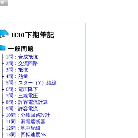
H30下期筆記
一般問題
├
1問：合成抵抗
├
2問：交流回路
├
3問：抵抗
├
4問：熱量
├
5問：スター（Y）結線
├
6問：電圧降下
├
7問：三線電圧
├
8問：許容電流計算
├
9問：許容電流
├
10問：分岐回路設計
├
11問：漏電遮断器
├
12問：地中配線
├
13問：回転速度Ns