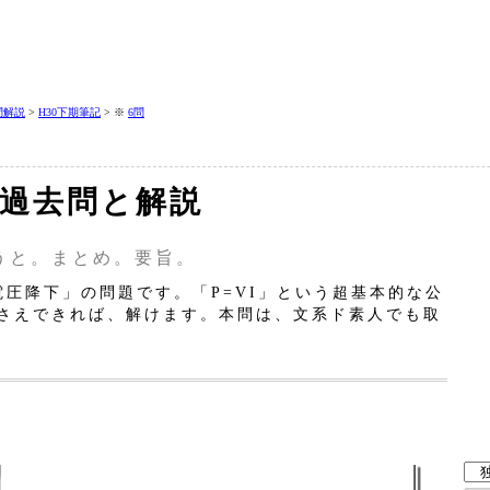
問解説
>
H30下期筆記
> ※
6問
の過去問と解説
うと。まとめ。要旨。
圧降下」の問題です。「P=VI」という超基本的な公
さえできれば、解けます。本問は、文系ド素人でも取