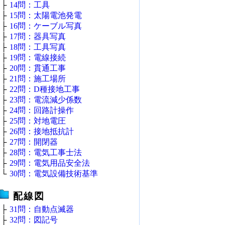
├
14問：工具
├
15問：太陽電池発電
├
16問：ケーブル写真
├
17問：器具写真
├
18問：工具写真
├
19問：電線接続
├
20問：貫通工事
├
21問：施工場所
├
22問：D種接地工事
├
23問：電流減少係数
├
24問：回路計操作
├
25問：対地電圧
├
26問：接地抵抗計
├
27問：開閉器
├
28問：電気工事士法
├
29問：電気用品安全法
└
30問：電気設備技術基準
配線図
├
31問：自動点滅器
├
32問：図記号