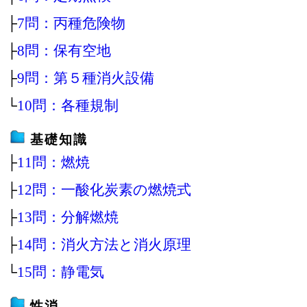
├
7問：丙種危険物
├
8問：保有空地
├
9問：第５種消火設備
└
10問：各種規制
基礎知識
├
11問：燃焼
├
12問：一酸化炭素の燃焼式
├
13問：分解燃焼
├
14問：消火方法と消火原理
└
15問：静電気
性消