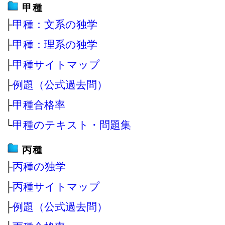
甲種
├
甲種：文系の独学
├
甲種：理系の独学
├
甲種サイトマップ
├
例題（公式過去問）
├
甲種合格率
└
甲種のテキスト・問題集
丙種
├
丙種の独学
├
丙種サイトマップ
├
例題（公式過去問）