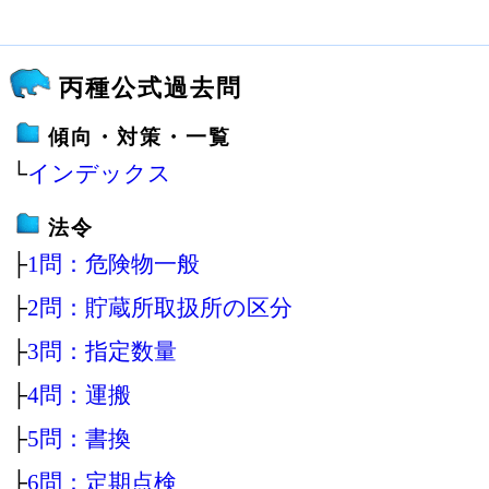
丙種公式過去問
傾向・対策・一覧
└
インデックス
法令
├
1問：危険物一般
├
2問：貯蔵所取扱所の区分
├
3問：指定数量
├
4問：運搬
├
5問：書換
├
6問：定期点検