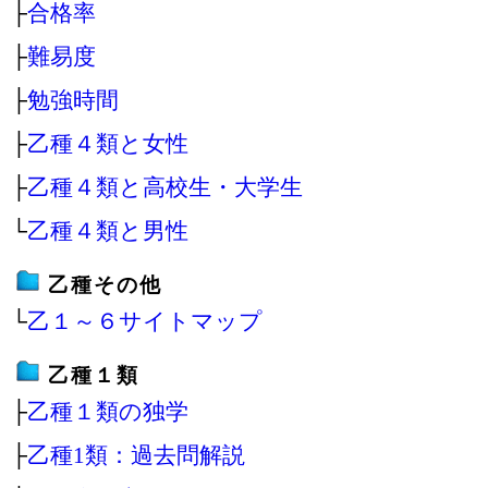
├
合格率
├
難易度
├
勉強時間
├
乙種４類と女性
├
乙種４類と高校生・大学生
└
乙種４類と男性
乙種その他
└
乙１～６サイトマップ
乙種１類
├
乙種１類の独学
├
乙種1類：過去問解説