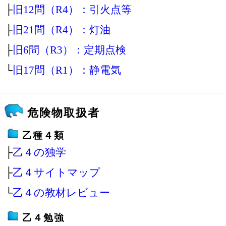
├
旧12問（R4）：引火点等
├
旧21問（R4）：灯油
├
旧6問（R3）：定期点検
└
旧17問（R1）：静電気
危険物取扱者
乙種４類
├
乙４の独学
├
乙４サイトマップ
└
乙４の教材レビュー
乙４勉強