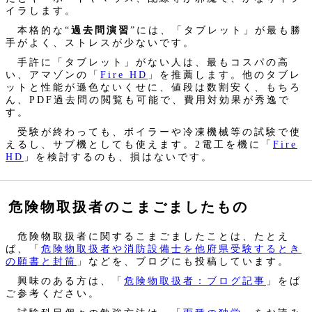
イラします。
本格的な“
過去問演習
”には、「タブレット」が最も勝
手がよく、ストレスが少ないです。
手許に「タブレット」がない人は、最もコスパの高
い、アマゾンの「
Fire HD
」を推薦します。他のタブレ
ットと性能が遜色ないくせに、値段は数割安く、もちろ
ん、PDF過去問の閲覧も可能で、費用対効果が秀逸で
す。
受験が終わっても、ボイラーや冷凍機械等の試験で使
えるし、サブ機としても使えます。2電工を機に「
Fire
HD
」を検討するのも、損はないです。
危険物取扱者のこまごましたもの
危険物取扱者に関するこまごましたことは、たとえ
ば、「
危険物取扱者や消防設備士を他府県受験するとき
の願書と封筒
」などを、ブログにも投稿しています。
興味のある方は、「
危険物取扱者：ブログ記事
」をば
ご参考ください。