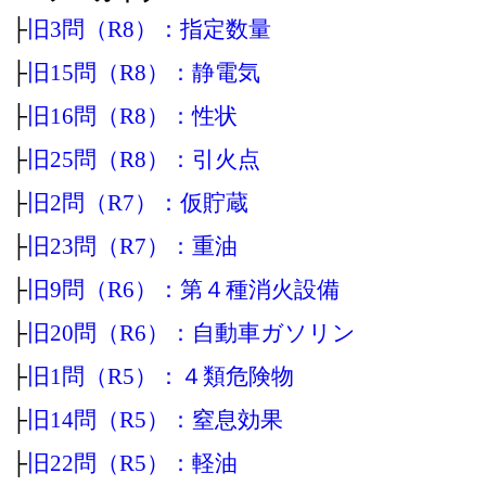
├
旧3問（R8）：指定数量
├
旧15問（R8）：静電気
├
旧16問（R8）：性状
├
旧25問（R8）：引火点
├
旧2問（R7）：仮貯蔵
├
旧23問（R7）：重油
├
旧9問（R6）：第４種消火設備
├
旧20問（R6）：自動車ガソリン
├
旧1問（R5）：４類危険物
├
旧14問（R5）：窒息効果
├
旧22問（R5）：軽油