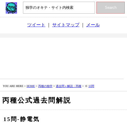
Search
ツイート
｜
サイトマップ
｜
メール
YOU ARE HERE >
HOME
>
丙種の独学
>
過去問＋解説：丙種
> ※
15問
丙種公式過去問解説
15問‐静電気