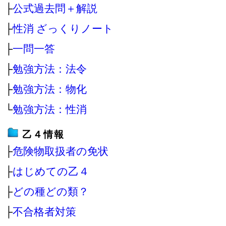
├
公式過去問＋解説
├
性消 ざっくりノート
├
一問一答
├
勉強方法：法令
├
勉強方法：物化
└
勉強方法：性消
乙４情報
├
危険物取扱者の免状
├
はじめての乙４
├
どの種どの類？
├
不合格者対策