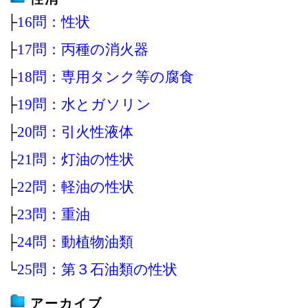
├
16問：性状
├
17問：丙種の消火器
├
18問：専用タンク等の腐食
├
19問：水とガソリン
├
20問：引火性液体
├
21問：灯油の性状
├
22問：軽油の性状
├
23問：重油
├
24問：動植物油類
└
25問：第３石油類の性状
アーカイブ