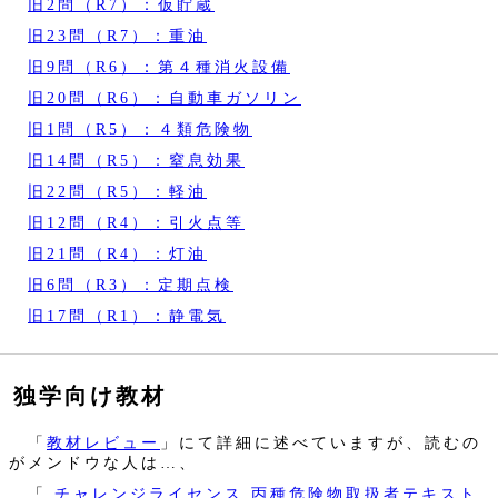
旧2問（R7）：仮貯蔵
旧23問（R7）：重油
旧9問（R6）：第４種消火設備
旧20問（R6）：自動車ガソリン
旧1問（R5）：４類危険物
旧14問（R5）：窒息効果
旧22問（R5）：軽油
旧12問（R4）：引火点等
旧21問（R4）：灯油
旧6問（R3）：定期点検
旧17問（R1）：静電気
独学向け教材
「
教材レビュー
」にて詳細に述べていますが、読むの
がメンドウな人は…、
「
チャレンジライセンス 丙種危険物取扱者テキスト