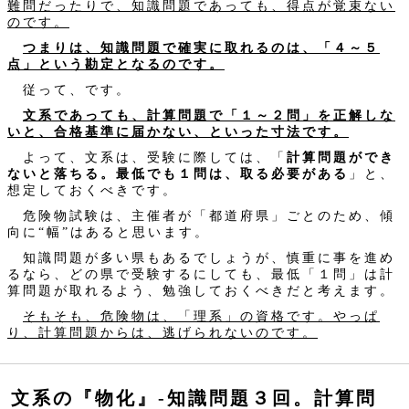
難問だったりで、知識問題であっても、得点が覚束ない
のです。
つまりは、知識問題で確実に取れるのは、「４～５
点」という勘定となるのです。
従って、です。
文系であっても、計算問題で「１～２問」を正解しな
いと、合格基準に届かない、といった寸法です。
よって、文系は、受験に際しては、「
計算問題ができ
ないと落ちる。最低でも１問は、取る必要がある
」と、
想定しておくべきです。
危険物試験は、主催者が「都道府県」ごとのため、傾
向に“幅”はあると思います。
知識問題が多い県もあるでしょうが、慎重に事を進め
るなら、どの県で受験するにしても、最低「１問」は計
算問題が取れるよう、勉強しておくべきだと考えます。
そもそも、危険物は、「理系」の資格です。やっぱ
り、計算問題からは、逃げられないのです。
文系の『物化』‐知識問題３回。計算問