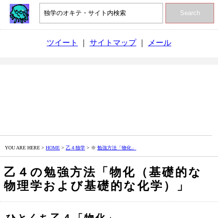
Search
ツイート
｜
サイトマップ
｜
メール
YOU ARE HERE >
HOME
>
乙４独学
> ※
勉強方法「物化」
乙４の勉強方法「物化（基礎的な
物理学および基礎的な化学）」