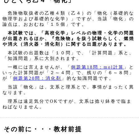
ひとくち乙４「物化」
危険物取扱者の乙種４類（乙４）の「物化（基礎的な
物理学および基礎的な化学）」ですが、当該「物化」の
論点は、おおむね「１５個」です。
本試験では、「高校化学」レベルの物理・化学の問題
が出題されるほか、『危険物』を扱う試験らしく、燃焼
や消火（消火器・消化剤）に関する出題があります。
本試験の出題数は「１０問」で、「計算問題」系と、
「知識問題」系に大別されます。
一概には言えませんが、「
例題第18問：mol計算
」と
いった計算問題が「２～４問」で、残りの「６～８問」
が「
例題第20問：消化剤
」的な知識問題です。
当該「物化」は、文系と理系とで、事情がまったく異
なります。
理系は遠足気分でOKですが、文系は捻り鉢巻で臨ま
ねばなりません。
その前に・・・教材前提