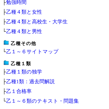
├
勉強時間
├
乙種４類と女性
├
乙種４類と高校生・大学生
└
乙種４類と男性
乙種その他
└
乙１～６サイトマップ
乙種１類
├
乙種１類の独学
├
乙種1類：過去問解説
├
乙１合格率
└
乙１～６類のテキスト・問題集