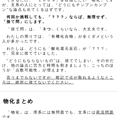
できるだけ、「１００％」を目指したい「物化」です
が、文系の人にとっては、“どうにもチンプンカンプ
ン”な論点も出てくるはずです。
何回か挑戦しても、「？？？」ならば、無理せず、
「捨て問」にします。
「捨て問」は、「
３つ
」くらいなら、大丈夫です。
わたしの周りでは、「有機化合物」が全くダメという
人が多かったです。
わたしは、どうにも「酸化還元反応」が「？？？」
で、完全に捨てていました。
“どうにもならないもの”は、捨ててしまい、その分だ
け、他の論点に労力と時間を割きましょう。こっちのほ
うが「点数可能性」が増えます。
言うまでもないですが、暗記で点が取れるようなとこ
ろは、絶対に捨てないでください。
物化まとめ
「物化」は、理系には無問題でも、文系には
死活問題
です。