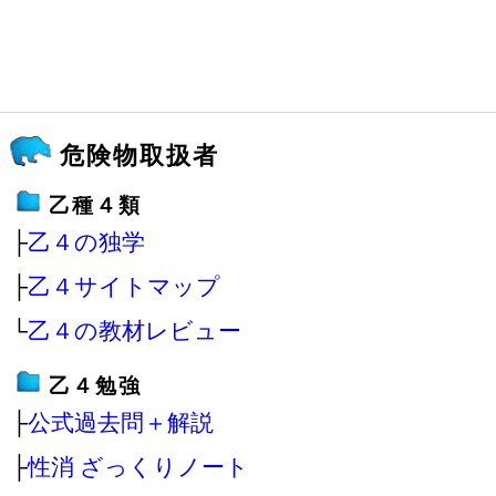
危険物取扱者
乙種４類
├
乙４の独学
├
乙４サイトマップ
└
乙４の教材レビュー
乙４勉強
├
公式過去問＋解説
├
性消 ざっくりノート