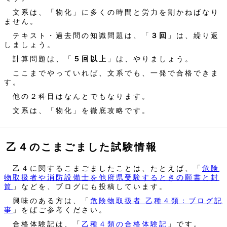
文系は、「物化」に多くの時間と労力を割かねばなり
ません。
テキスト・過去問の知識問題は、「
３回
」は、繰り返
しましょう。
計算問題は、「
５回以上
」は、やりましょう。
ここまでやっていれば、文系でも、一発で合格できま
す。
他の２科目はなんとでもなります。
文系は、「物化」を徹底攻略です。
乙４のこまごました試験情報
乙４に関するこまごましたことは、たとえば、「
危険
物取扱者や消防設備士を他府県受験するときの願書と封
筒
」などを、ブログにも投稿しています。
興味のある方は、「
危険物取扱者 乙種４類：ブログ記
事
」をばご参考ください。
合格体験記は、「
乙種４類の合格体験記
」です。