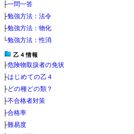
├
一問一答
├
勉強方法：法令
├
勉強方法：物化
└
勉強方法：性消
乙４情報
├
危険物取扱者の免状
├
はじめての乙４
├
どの種どの類？
├
不合格者対策
├
合格率
├
難易度