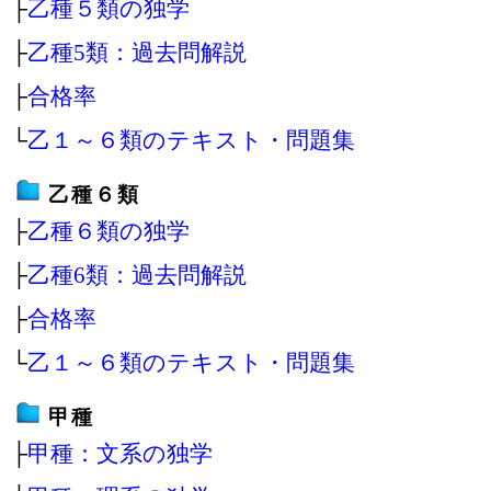
├
乙種５類の独学
├
乙種5類：過去問解説
├
合格率
└
乙１～６類のテキスト・問題集
乙種６類
├
乙種６類の独学
├
乙種6類：過去問解説
├
合格率
└
乙１～６類のテキスト・問題集
甲種
├
甲種：文系の独学