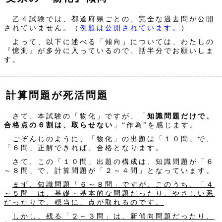
乙４試験では、都道府県ごとの、完全な過去問が公開
されていません。（
例題は公開されています。
）
よって、以下に述べる「傾向」については、わたしの
『憶測』が多分に入っているので、話半分でお願いしま
す。
計算問題が死活問題
さて、本試験の「物化」ですが、「
知識問題だけで、
合格点の６割は、取らせない
」“作為”を感じます。
ごぞんじのように、「物化」の出題は「１０問」で、
「６問」正解できれば、合格となります。
さて、この「１０問」出題の構成は、知識問題が「６
～８問」で、計算問題が「２～４問」となっています。
まず、知識問題「６～８問」ですが、このうち、「４
～５問」は、基礎・基本的な問題だったり、やさしい系
だったりで、穏当に、点が取れるのです。
しかし、残る「２～３問」は、新傾向問題だったり、