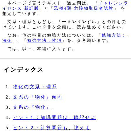
本ページで言うテキスト・過去問は、 「
チャレンジラ
イセンス 新訂版
」と「
乙種4類 危険物取扱者試験
」 を
想定しています。
文系・理系ともども、「一番やりやすい」との評を受
けています。この２冊を念頭に、読み進めてください。
なお、他の科目の勉強方法については、「
勉強方法：
法令
」、「
勉強方法：性消
」を、参考願います。
では、以下、本編に入ります。
インデックス
物化の文系・理系
文系の『物化』傾向
文系の『物化』
ヒント１：知識問題は、暗記せよ
ヒント２：計算問題も、憶えよ