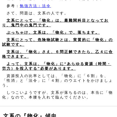
参考：
勉強方法：法令
さて、問題は、文系の人です。
文系にとって、「物化」は、最難関科目となってお
り、鬼門中の鬼門です。
ぶっちゃけ、文系は、「物化」で、落ちます。
文系にとって、危険物試験とは、実質的に「物化」の
試験です。
文系は、「物化」さえ、６問正解できたら、乙４に合
格できます。
よって、文系は、「物化」に“あらゆる資源（時間・
労力）を投入する”必要があります。
資源投入の比率としては、「物化」に「６割」を、
「性消」と「法令」に「４割」のウエイトをかけましょ
う。
しつこいようですが、文系が落ちるのは、本当に「物
化」なので、本腰を入れて臨んでください。
文系の『物化』傾向