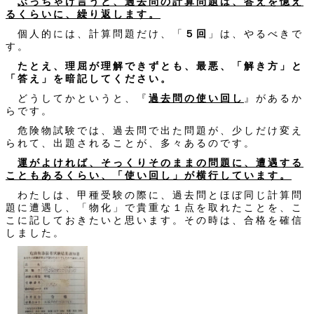
ぶっちゃけ言うと、過去問の計算問題は、答えを憶え
るくらいに、繰り返します。
個人的には、計算問題だけ、「
５回
」は、やるべきで
す。
たとえ、理屈が理解できずとも、最悪、「解き方」と
「答え」を暗記してください。
どうしてかというと、『
過去問の使い回し
』があるか
らです。
危険物試験では、過去問で出た問題が、少しだけ変え
られて、出題されることが、多々あるのです。
運がよければ、そっくりそのままの問題に、遭遇する
こともあるくらい、「使い回し」が横行しています。
わたしは、甲種受験の際に、過去問とほぼ同じ計算問
題に遭遇し、「物化」で貴重な１点を取れたことを、こ
こに記しておきたいと思います。その時は、合格を確信
しました。