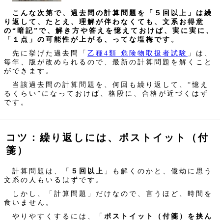
こんな次第で、過去問の計算問題を「５回以上」は繰
り返して、たとえ、理解が伴わなくても、文系お得意
の“暗記”で、解き方や答えを憶えておけば、実に実に、
「１点」の可能性が上がる、ってな塩梅です。
先に挙げた過去問「
乙種4類 危険物取扱者試験
」は、
毎年、版が改められるので、最新の計算問題を解くこと
ができます。
当該過去問の計算問題を、何回も繰り返して、“憶え
るくらい”になっておけば、格段に、合格が近づくはず
です。
コツ：繰り返しには、ポストイット（付
箋）
計算問題は、「
５回以上
」も解くのかと、億劫に思う
文系の人もいるはずです。
しかし、「計算問題」だけなので、言うほど、時間を
食いません。
やりやすくするには、「
ポストイット（付箋）を挟ん