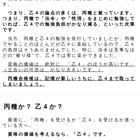
す。
つまり、乙４の論点の多くは、丙種と被っています。
つまり、丙種で「法令」や「性消」をまじめに勉強して
いれば、乙４での勉強負担がかなり減る、といった次第
です。
当方、丙種と乙４の勉強を並行していましたが、丙種
でやることのほとんどが乙４に直結しているので、乙４
の負担はそうありませんでした。特に、法令は見事なほ
どの“被り様”で、乙４では実に楽ができました。
資格の価値は、絶対に、「乙４」のほうが高いです。
（立合いの可否は、かなり大きいです。）
丙種合格後は、記憶が新しいうちに、乙４まで取って
しまいましょう。
丙種か？ 乙４か？
最後に、「丙種」を受けるか「乙４」を受けるか迷っ
ている方へ。
資格の価値を考えるなら、「乙４」です。