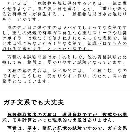
たとえば、「危険物を焼却処分するときは、一気に燃
やせるように、風の強い日を選ぶ」とか、「重油が燃え
ると有毒ガスが発生する」、「動植物油脂は水と混じり
あう」とかです。
風の強い日に燃やすのはヤバイでしょってな次第です
し、重油の燃焼で有毒ガス発生なら重油ストーブや油焚
きボイラーは危なくて使えねえじゃんってな塩梅で、油
と水は混ざらないだろ！的な次第で、
知識ゼロでも点の
取れる問題がある、といった寸法です。
丙種の本試験問題はかくの如しで、他の資格試験と比
較しても、格段に、受かりやすい試験となっています。
丙種の勉強内容は、レベル的には、「乙種４類」なの
ですが、こうした「受かりやすい作り」のため、高い合
格率となっています。
ガチ文系でも大丈夫
危険物取扱者の丙種は、理系資格ですが、数式や化学
式、モル計算といった理系的な出題はありません。
丙種は、基本、暗記と記憶の試験ですので、ガチ文系