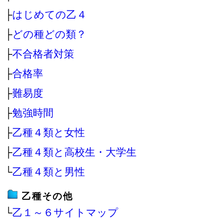
├
はじめての乙４
├
どの種どの類？
├
不合格者対策
├
合格率
├
難易度
├
勉強時間
├
乙種４類と女性
├
乙種４類と高校生・大学生
└
乙種４類と男性
乙種その他
└
乙１～６サイトマップ