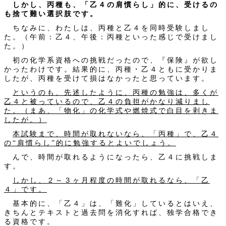
しかし、丙種も、「乙４の肩慣らし」的に、受けるの
も捨て難い選択肢です。
ちなみに、わたしは、丙種と乙４を同時受験しまし
た。（午前：乙４、午後：丙種といった感じで受けまし
た。）
初の化学系資格への挑戦だったので、『保険』が欲し
かったわけです。結果的に、丙種・乙４ともに受かりま
したが、丙種を受けて損はなかったと思っています。
というのも、先述したように、丙種の勉強は、多くが
乙４と被っているので、乙４の負担がかなり減りまし
た。（まあ、「物化」の化学式や燃焼式で白目を剥きま
したが。）
本試験まで、時間が取れないなら、「丙種」で、乙４
の“肩慣らし”的に勉強するとよいでしょう。
んで、時間が取れるようになったら、乙４に挑戦しま
す。
しかし、２～３ヶ月程度の時間が取れるなら、「乙
４」です。
基本的に、「乙４」は、「難化」しているとはいえ、
きちんとテキストと過去問を消化すれば、独学合格でき
る資格です。