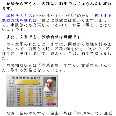
結論から言うと、丙種は、独学でもじゅうぶんに取れ
ます。
試験そのものが受かりやすい“作り”
のため、
後述する
勉強方法を採れば
、穏当に試験には受かります。加え
て、市販教材も充実しているので、独学で困ることはな
いはずです。
また、文系でも、独学合格は可能です。
ガチ文系のわたしは、まずは、丙種から勉強を始めま
した。んで、丙種と同時に乙種4類を受け、次いで、乙
種全類→甲種と受けて、運よく、全部、独学で取れまし
た。
危険物取扱者は「理系資格」ですが、文系でもぜんぜ
んに取れる資格となっています。
なお、合格率ですが、過去平均は「
49.8％
」で、直近