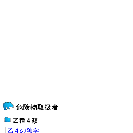
危険物取扱者
乙種４類
├
乙４の独学