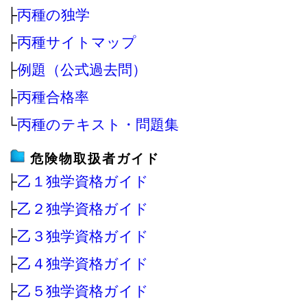
├
丙種の独学
├
丙種サイトマップ
├
例題（公式過去問）
├
丙種合格率
└
丙種のテキスト・問題集
危険物取扱者ガイド
├
乙１独学資格ガイド
├
乙２独学資格ガイド
├
乙３独学資格ガイド
├
乙４独学資格ガイド
├
乙５独学資格ガイド