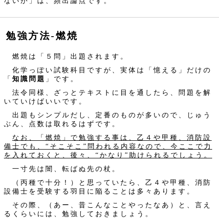
ないか」は、頻出論点です。
勉強方法‐燃焼
燃焼は「５問」出題されます。
化学っぽい試験科目ですが、実体は「憶える」だけの
「
知識問題
」です。
法令同様、ざっとテキストに目を通したら、問題を解
いていけばいいです。
出題もシンプルだし、定番のものが多いので、じゅう
ぶん、点数は取れるはずです。
なお、「燃焼」で勉強する事は、乙４や甲種、消防設
備士でも、“そこそこ”問われる内容なので、今ここで力
を入れておくと、後々、“かなり”助けられるでしょう。
一寸先は闇、転ばぬ先の杖。
（丙種で十分！）と思っていたら、乙４や甲種、消防
設備士を受験する羽目に陥ることは多々あります。
その際、（あー、昔こんなことやったなあ）と、言え
るくらいには、勉強しておきましょう。