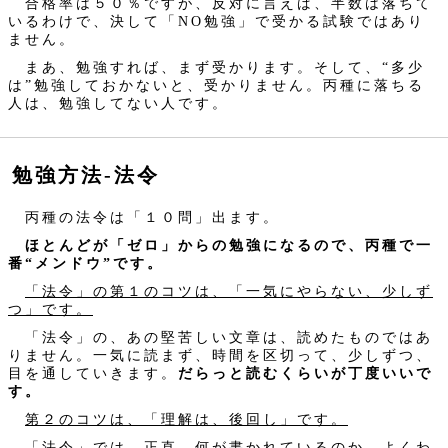
合格率は５０％ですが、反対に言えば、半数は落ちて
いるわけで、決して「NO勉強」で受かる試験ではあり
ません。
まあ、勉強すれば、まず受かります。そして、“多少
は”勉強しておかないと、受かりません。丙種に落ちる
人は、勉強してない人です。
勉強方法‐法令
丙種の法令は「１０問」出ます。
ほとんどが「ゼロ」からの勉強になるので、丙種で一
番“メンドウ”です。
「法令」の第１のコツは、「一気にやらない、少しず
つ」です。
「法令」の、あの堅苦しい文章は、読めたものではあ
りません。一気に読まず、時間を区切って、少しずつ、
目を通していきます。
だらっと読むくらいが丁度いいで
す。
第２のコツは、「理解は、後回し」です。
「法令」では、正直、何が書かれているのか、よくわ