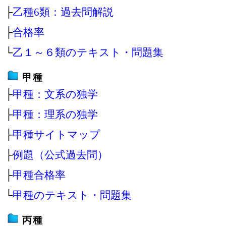
├
乙種6類：過去問解説
├
合格率
└
乙１～６類のテキスト・問題集
甲種
├
甲種：文系の独学
├
甲種：理系の独学
├
甲種サイトマップ
├
例題（公式過去問）
├
甲種合格率
└
甲種のテキスト・問題集
丙種