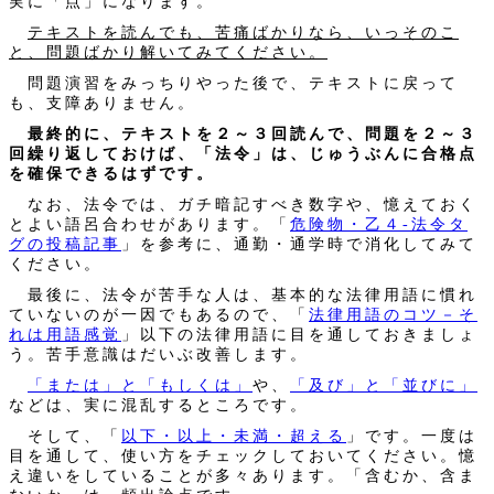
実に「点」になります。
テキストを読んでも、苦痛ばかりなら、いっそのこ
と、問題ばかり解いてみてください。
問題演習をみっちりやった後で、テキストに戻って
も、支障ありません。
最終的に、テキストを２～３回読んで、問題を２～３
回繰り返しておけば、「法令」は、じゅうぶんに合格点
を確保できるはずです。
なお、法令では、ガチ暗記すべき数字や、憶えておく
とよい語呂合わせがあります。「
危険物・乙４‐法令タ
グの投稿記事
」を参考に、通勤・通学時で消化してみて
ください。
最後に、法令が苦手な人は、基本的な法律用語に慣れ
ていないのが一因でもあるので、「
法律用語のコツ－そ
れは用語感覚
」以下の法律用語に目を通しておきましょ
う。苦手意識はだいぶ改善します。
「または」と「もしくは」
や、
「及び」と「並びに」
などは、実に混乱するところです。
そして、「
以下・以上・未満・超える
」です。一度は
目を通して、使い方をチェックしておいてください。憶
え違いをしていることが多々あります。「含むか、含ま