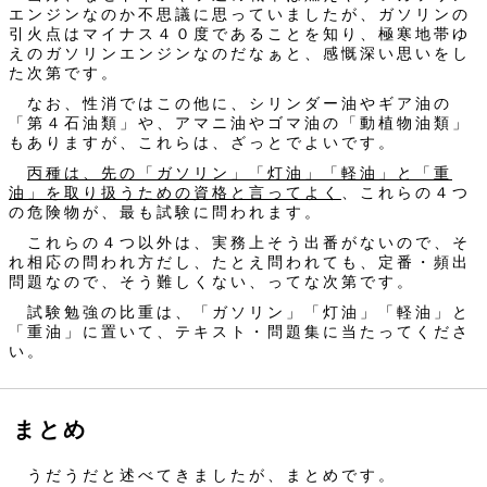
エンジンなのか不思議に思っていましたが、ガソリンの
引火点はマイナス４０度であることを知り、極寒地帯ゆ
えのガソリンエンジンなのだなぁと、感慨深い思いをし
た次第です。
なお、性消ではこの他に、シリンダー油やギア油の
「第４石油類」や、アマニ油やゴマ油の「動植物油類」
もありますが、これらは、ざっとでよいです。
丙種は、先の「ガソリン」「灯油」「軽油」と「重
油」を取り扱うための資格と言ってよく
、これらの４つ
の危険物が、最も試験に問われます。
これらの４つ以外は、実務上そう出番がないので、そ
れ相応の問われ方だし、たとえ問われても、定番・頻出
問題なので、そう難しくない、ってな次第です。
試験勉強の比重は、「ガソリン」「灯油」「軽油」と
「重油」に置いて、テキスト・問題集に当たってくださ
い。
まとめ
うだうだと述べてきましたが、まとめです。