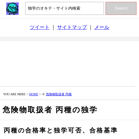
Search
ツイート
｜
サイトマップ
｜
メール
YOU ARE HERE >
HOME
> ※
危険物取扱者 丙種
危険物取扱者 丙種の独学
丙種の合格率と独学可否、合格基準