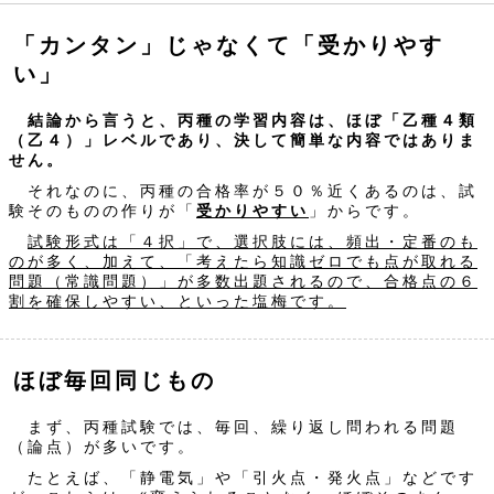
「カンタン」じゃなくて「受かりやす
い」
結論から言うと、丙種の学習内容は、ほぼ「乙種４類
（乙４）」レベルであり、決して簡単な内容ではありま
せん。
それなのに、丙種の合格率が５０％近くあるのは、試
験そのものの作りが「
受かりやすい
」からです。
試験形式は「４択」で、選択肢には、頻出・定番のも
のが多く、加えて、「考えたら知識ゼロでも点が取れる
問題（常識問題）」が多数出題されるので、合格点の６
割を確保しやすい、といった塩梅です。
ほぼ毎回同じもの
まず、丙種試験では、毎回、繰り返し問われる問題
（論点）が多いです。
たとえば、「静電気」や「引火点・発火点」などです