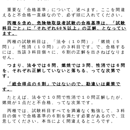
重要な「合格基準」について、述べます。ここを間違
えると不合格一直線なので、必ず頭に入れてください。
丙種を含め、危険物取扱者試験の合格基準は、「試験
科目ごと」に「それぞれ60％以上」の正解、となってい
ます。
丙種の試験科目は、「法令（１０問）」「燃焼（５
問）」「性消（１０問）」の３科目です。で、合格する
には、当該３科目個々に、６割の正解を出さねばなりま
せん。
つまり、法令では６問、燃焼では３問、性消では６問
を、それぞれ正解していないと落ちる、ってな次第で
す。
「総合得点の６割」ではないので、勘違いは厳禁で
す。
たとえば、法令で１０問で性消で１０問正解したが、
燃焼が１点だと不合格、ってな次第です。
丙種では、試験科目すべてを満遍なく勉強して、３科
目の個々で合格基準の６割を満たす必要があるので、注
意してください。本当によく間違えるところです。