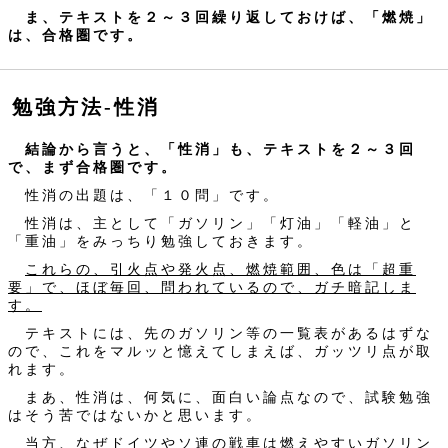
ま、テキストを２～３回繰り返しておけば、「燃焼」
は、合格圏です。
勉強方法‐性消
結論から言うと、「性消」も、テキストを２～３回
で、まず合格圏です。
性消の出題は、「１０問」です。
性消は、主として「ガソリン」「灯油」「軽油」と
「重油」をみっちり勉強しておきます。
これらの、引火点や発火点、燃焼範囲、色は「超重
要」で、ほぼ毎回、問われているので、ガチ暗記しま
す。
テキストには、先のガソリン等の一覧表があるはずな
ので、これをマルッと憶えてしまえば、ガッツリ点が取
れます。
まあ、性消は、何気に、面白い論点なので、試験勉強
はそう苦ではないかと思います。
当方、なぜドイツやソ連の戦車は燃えやすいガソリン