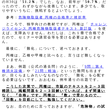
のH30は「
51.2％
」でした。なお、前年が「
50.7％
」だ
ったので、わずかながら改善しています。多少でも、取
りやすいうちに、挑戦するとよいでしょう。
参考：
危険物取扱者 丙種の合格率と挫折率
ところで、独学向けの教材ですが、丙種は「
チャレン
ジライセンス 丙種危険物取扱者テキスト 新訂版
」を使
えば、支障ありません。わたしは、これ１冊で合格でき
たので、セミナーや講習会等を受ける必要はありませ
ん。
最後に、「難化」について、述べておきます。
丙種は、乙種や甲種と比べると、言うほど難しくなっ
ていません。
まあ、例題（公式の過去問）のように、「
9問：第４
種消火設備
」や「
21問：軽油
」といった難問も出ます
が、目くらましみたいなものなので、「難化」を心配す
る必要はないです。おおむね、例年通りの出題です。
こうした次第で、丙種は、市販のテキストを２～３回
精読し、掲載問題を２～３回解いていれば、まず間違い
なく、『合格』です。丙種は、『数』で受かるので、
『回数』を目処にして、勉強してください。
なお、念のために言っておきますが、
「危険物」の試