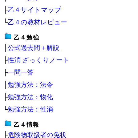
├
乙４サイトマップ
└
乙４の教材レビュー
乙４勉強
├
公式過去問＋解説
├
性消 ざっくりノート
├
一問一答
├
勉強方法：法令
├
勉強方法：物化
└
勉強方法：性消
乙４情報
├
危険物取扱者の免状