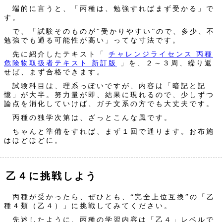
端的に言うと、「丙種は、勉強すればまず受かる」で
す。
で、「試験そのものが“受かりやすい”ので、多少、不
勉強でも通る可能性が高い」ってな寸法です。
先に紹介したテキスト「
チャレンジライセンス 丙種
危険物取扱者テキスト 新訂版
」を、２～３周、繰り返
せば、まず合格できます。
試験科目は、理系っぽいですが、内容は「暗記と記
憶」が大半。努力量が即、結果に現れるので、少しずつ
論点を消化していけば、ガチ文系の方でも大丈夫です。
丙種の独学次第は、ざっとこんな風です。
ちゃんと準備をすれば、まず１回で通ります。お布施
はほどほどに。
乙４に挑戦しよう
丙種が受かったら、ぜひとも、“完全上位互換”の「乙
種４類（乙４）」に挑戦してみてください。
先述したように、丙種の学習内容は「乙４」レベルで