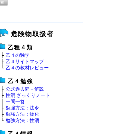
危険物取扱者
乙種４類
├
乙４の独学
├
乙４サイトマップ
└
乙４の教材レビュー
乙４勉強
├
公式過去問＋解説
├
性消 ざっくりノート
├
一問一答
├
勉強方法：法令
├
勉強方法：物化
└
勉強方法：性消
乙４情報