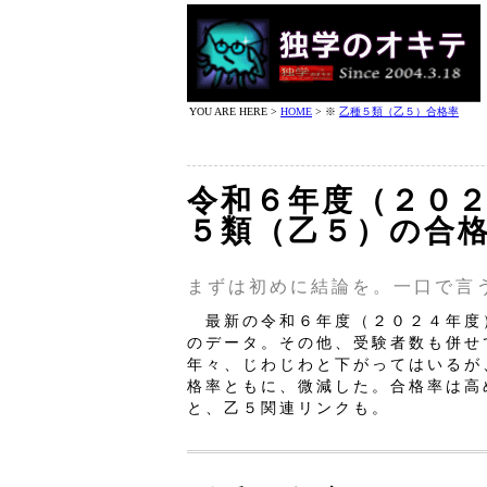
YOU ARE HERE >
HOME
> ※
乙種５類（乙５）合格率
令和６年度（２０２
５類（乙５）の合
まずは初めに結論を。一口で言
最新の令和６年度（２０２４年度）
のデータ。その他、受験者数も併せ
年々、じわじわと下がってはいるが
格率ともに、微減した。合格率は高
と、乙５関連リンクも。