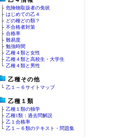
├
危険物取扱者の免状
├
はじめての乙４
├
どの種どの類？
├
不合格者対策
├
合格率
├
難易度
├
勉強時間
├
乙種４類と女性
├
乙種４類と高校生・大学生
└
乙種４類と男性
乙種その他
└
乙１～６サイトマップ
乙種１類
├
乙種１類の独学
├
乙種1類：過去問解説
├
乙１合格率
└
乙１～６類のテキスト・問題集