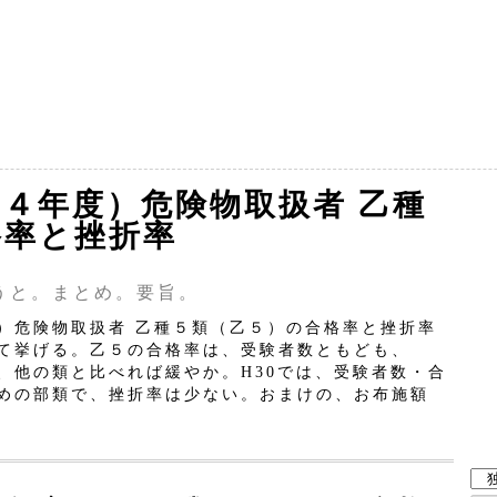
４年度）危険物取扱者 乙種
格率と挫折率
うと。まとめ。要旨。
危険物取扱者 乙種５類（乙５）の合格率と挫折率
て挙げる。乙５の合格率は、受験者数ともども、
、他の類と比べれば緩やか。H30では、受験者数・合
めの部類で、挫折率は少ない。おまけの、お布施額