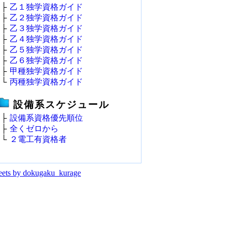
├
乙１独学資格ガイド
├
乙２独学資格ガイド
├
乙３独学資格ガイド
├
乙４独学資格ガイド
├
乙５独学資格ガイド
├
乙６独学資格ガイド
├
甲種独学資格ガイド
└
丙種独学資格ガイド
設備系スケジュール
├
設備系資格優先順位
├
全くゼロから
└
２電工有資格者
ets by dokugaku_kurage