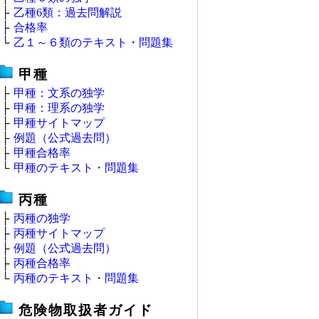
├
乙種6類：過去問解説
├
合格率
└
乙１～６類のテキスト・問題集
甲種
├
甲種：文系の独学
├
甲種：理系の独学
├
甲種サイトマップ
├
例題（公式過去問）
├
甲種合格率
└
甲種のテキスト・問題集
丙種
├
丙種の独学
├
丙種サイトマップ
├
例題（公式過去問）
├
丙種合格率
└
丙種のテキスト・問題集
危険物取扱者ガイド