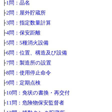
├
1問：品名
├
2問：屋外貯蔵所
├
3問：指定数量計算
├
4問：保安距離
├
5問：5種消火設備
├
6問：位置、構造及び設備
├
7問：製造所の設置
├
8問：使用停止命令
├
9問：定期点検
├
10問：免状の書換・再交付
├
11問：危険物保安監督者