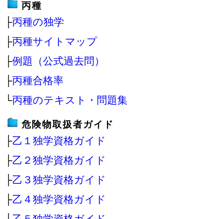
丙種
├
丙種の独学
├
丙種サイトマップ
├
例題（公式過去問）
├
丙種合格率
└
丙種のテキスト・問題集
危険物取扱者ガイド
├
乙１独学資格ガイド
├
乙２独学資格ガイド
├
乙３独学資格ガイド
├
乙４独学資格ガイド
├
乙５独学資格ガイド