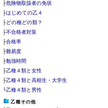
├
危険物取扱者の免状
├
はじめての乙４
├
どの種どの類？
├
不合格者対策
├
合格率
├
難易度
├
勉強時間
├
乙種４類と女性
├
乙種４類と高校生・大学生
└
乙種４類と男性
乙種その他