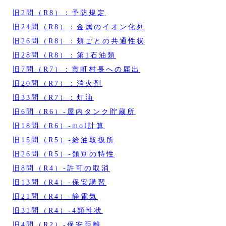
旧2問（R8）：予防規定
旧24問（R8）：金属のイオン化列
旧26問（R8）：類ごとの共通性状
旧28問（R8）：第1石油類
旧7問（R7）：市町村長への届出
旧20問（R7）：消火剤
旧33問（R7）：灯油
旧6問（R6）‐屋内タンク貯蔵所
旧18問（R6）‐mol計算
旧15問（R5）‐給油取扱所
旧26問（R5）‐類別の特性
旧8問（R4）‐許可の取消
旧13問（R4）‐保安講習
旧21問（R4）‐静電気
旧31問（R4）‐4類性状
旧4問（R2）‐保安距離