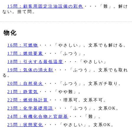
15問：顧客用固定注油設備の彩色
・・・「難」。解け
ない。捨て問。
物化
16問：可燃物
・・・「やさしい」。文系でも解ける。
17問：燃焼要素
・・・「ふつう」。
18問：引火する最低温度
・・・「やさしい」
19問：気体の消火剤
・・・「ふつう」。文系でも取れ
る。
20問：自然発火
・・・「ふつう」。文系ガチ取り。
21問：静電気
・・・「やや難」。
22問：燃焼熱計算
・・・理系可。文系不可。
23問：化学基礎用語
・・・「ふつう」。文系OK。
24問：有機化合物と官能基
・・・「難」。
25問：状態変化
・・・「やさしい」。文系OK。