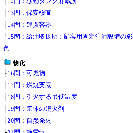
├
12問：移動タンク貯蔵所
├
13問：保安検査
├
14問：運搬容器
└
15問：給油取扱所：顧客用固定注油設備の彩
色
物化
├
16問：可燃物
├
17問：燃焼要素
├
18問：引火する最低温度
├
19問：気体の消火剤
├
20問：自然発火
├
21問：静電気