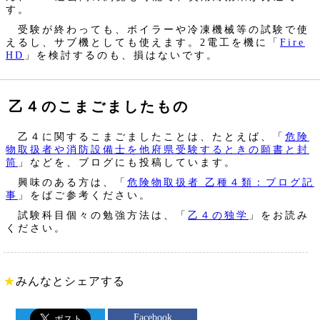
す。
受験が終わっても、ボイラーや冷凍機械等の試験で使
えるし、サブ機としても使えます。2電工を機に「
Fire
HD
」を検討するのも、損はないです。
乙４のこまごましたもの
乙４に関するこまごましたことは、たとえば、「
危険
物取扱者や消防設備士を他府県受験するときの願書と封
筒
」などを、ブログにも投稿しています。
興味のある方は、「
危険物取扱者 乙種４類：ブログ記
事
」をばご参考ください。
試験科目個々の勉強方法は、「
乙４の独学
」をお読み
ください。
★
みんなとシェアする
Facebook