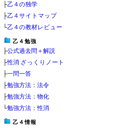
├
乙４の独学
├
乙４サイトマップ
└
乙４の教材レビュー
乙４勉強
├
公式過去問＋解説
├
性消 ざっくりノート
├
一問一答
├
勉強方法：法令
├
勉強方法：物化
└
勉強方法：性消
乙４情報