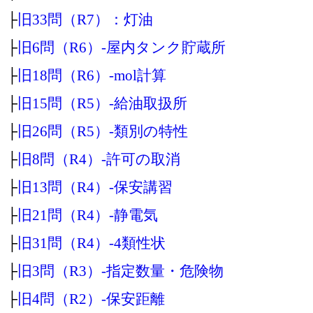
├
旧33問（R7）：灯油
├
旧6問（R6）‐屋内タンク貯蔵所
├
旧18問（R6）‐mol計算
├
旧15問（R5）‐給油取扱所
├
旧26問（R5）‐類別の特性
├
旧8問（R4）‐許可の取消
├
旧13問（R4）‐保安講習
├
旧21問（R4）‐静電気
├
旧31問（R4）‐4類性状
├
旧3問（R3）‐指定数量・危険物
├
旧4問（R2）‐保安距離