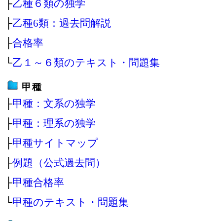
├
乙種６類の独学
├
乙種6類：過去問解説
├
合格率
└
乙１～６類のテキスト・問題集
甲種
├
甲種：文系の独学
├
甲種：理系の独学
├
甲種サイトマップ
├
例題（公式過去問）
├
甲種合格率
└
甲種のテキスト・問題集