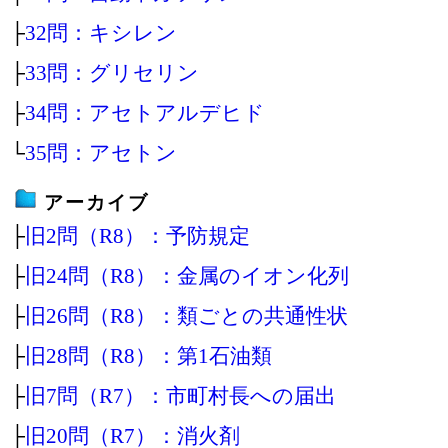
├
32問：キシレン
├
33問：グリセリン
├
34問：アセトアルデヒド
└
35問：アセトン
アーカイブ
├
旧2問（R8）：予防規定
├
旧24問（R8）：金属のイオン化列
├
旧26問（R8）：類ごとの共通性状
├
旧28問（R8）：第1石油類
├
旧7問（R7）：市町村長への届出
├
旧20問（R7）：消火剤