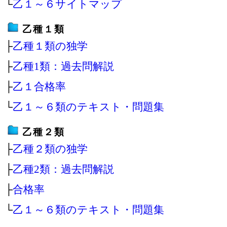
└
乙１～６サイトマップ
乙種１類
├
乙種１類の独学
├
乙種1類：過去問解説
├
乙１合格率
└
乙１～６類のテキスト・問題集
乙種２類
├
乙種２類の独学
├
乙種2類：過去問解説
├
合格率
└
乙１～６類のテキスト・問題集