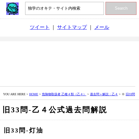
Search
ツイート
｜
サイトマップ
｜
メール
YOU ARE HERE >
HOME
>
危険物取扱者 乙種４類（乙４）
>
過去問＋解説：乙４
> ※
旧33問
旧33問‐乙４公式過去問解説
旧33問‐灯油