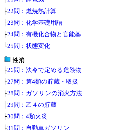
├
22問：燃焼熱計算
├
23問：化学基礎用語
├
24問：有機化合物と官能基
└
25問：状態変化
性消
├
26問：法令で定める危険物
├
27問：第4類の貯蔵・取扱
├
28問：ガソリンの消火方法
├
29問：乙４の貯蔵
├
30問：4類火災
├
31問：自動車ガソリン