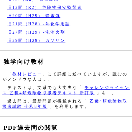
旧12問（R2）‐危険物保安監督者
旧20問（H29）‐静電気
旧21問（H28）‐熱化学用語
旧27問（H29）‐泡消火剤
旧29問（H29）‐ガソリン
独学向け教材
「
教材レビュー
」にて詳細に述べていますが、読むの
がメンドウな人は…、
テキストは、文系でも大丈夫な「
チャレンジライセン
ス 乙種4類危険物取扱者テキスト 新訂版
」を…、
過去問は、最新問題が掲載される「
乙種4類危険物取
扱者試験 令和8年版
」を利用します。
PDF過去問の閲覧