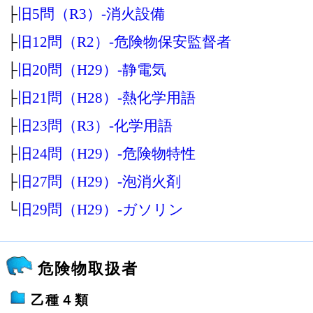
├
旧5問（R3）‐消火設備
├
旧12問（R2）‐危険物保安監督者
├
旧20問（H29）‐静電気
├
旧21問（H28）‐熱化学用語
├
旧23問（R3）‐化学用語
├
旧24問（H29）‐危険物特性
├
旧27問（H29）‐泡消火剤
└
旧29問（H29）‐ガソリン
危険物取扱者
乙種４類