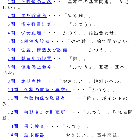
1問：危険物の品名
・・・基本中の基本問題。「やさ
しい」。
2問：屋外貯蔵所
・・・「やや難」。
3問：指定数量計算
・・・「ふつう」。
4問：保安距離
・・・「ふつう」。語呂合わせ。
5問：5種消火設備
・・・「やや難」。捨て問でよい。
6問：位置、構造及び設備
・・・「ふつう」。
7問：製造所の設置
・・・「難」。
8問：使用停止命令
・・・「ふつう」。基礎・基本レ
ベル。
9問：定期点検
・・・「やさしい」。絶対レベル。
10問：免状の書換・再交付
・・・「ふつう」。
11問：危険物保安監督者
・・・「難」。ポイントの
み。
12問：移動タンク貯蔵所
・・・「ふつう」。取れる問
題。
13問：保安検査
・・・「ふつう」。
14問：運搬容器
・・・「やさしい」。基本問題。