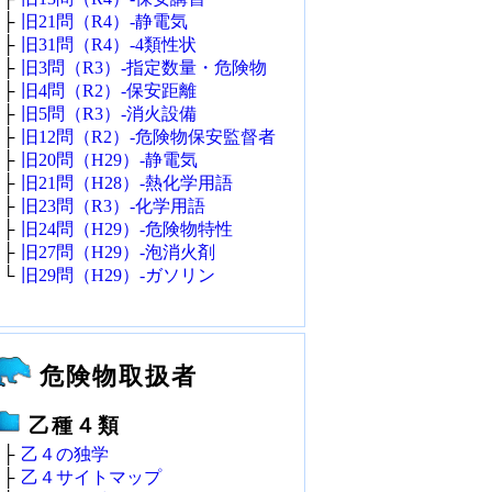
├
旧21問（R4）‐静電気
├
旧31問（R4）‐4類性状
├
旧3問（R3）‐指定数量・危険物
├
旧4問（R2）‐保安距離
├
旧5問（R3）‐消火設備
├
旧12問（R2）‐危険物保安監督者
├
旧20問（H29）‐静電気
├
旧21問（H28）‐熱化学用語
├
旧23問（R3）‐化学用語
├
旧24問（H29）‐危険物特性
├
旧27問（H29）‐泡消火剤
└
旧29問（H29）‐ガソリン
危険物取扱者
乙種４類
├
乙４の独学
├
乙４サイトマップ