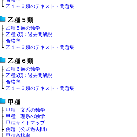
└
乙１～６類のテキスト・問題集
乙種５類
├
乙種５類の独学
├
乙種5類：過去問解説
├
合格率
└
乙１～６類のテキスト・問題集
乙種６類
├
乙種６類の独学
├
乙種6類：過去問解説
├
合格率
└
乙１～６類のテキスト・問題集
甲種
├
甲種：文系の独学
├
甲種：理系の独学
├
甲種サイトマップ
├
例題（公式過去問）
├
甲種合格率