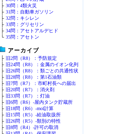
├
30問：4類火災
├
31問：自動車ガソリン
├
32問：キシレン
├
33問：グリセリン
├
34問：アセトアルデヒド
└
35問：アセトン
アーカイブ
├
旧2問（R8）：予防規定
├
旧24問（R8）：金属のイオン化列
├
旧26問（R8）：類ごとの共通性状
├
旧28問（R8）：第1石油類
├
旧7問（R7）：市町村長への届出
├
旧20問（R7）：消火剤
├
旧33問（R7）：灯油
├
旧6問（R6）‐屋内タンク貯蔵所
├
旧18問（R6）‐mol計算
├
旧15問（R5）‐給油取扱所
├
旧26問（R5）‐類別の特性
├
旧8問（R4）‐許可の取消
├
旧13問（R4）‐保安講習