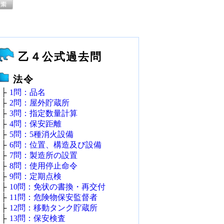
乙４公式過去問
法令
├
1問：品名
├
2問：屋外貯蔵所
├
3問：指定数量計算
├
4問：保安距離
├
5問：5種消火設備
├
6問：位置、構造及び設備
├
7問：製造所の設置
├
8問：使用停止命令
├
9問：定期点検
├
10問：免状の書換・再交付
├
11問：危険物保安監督者
├
12問：移動タンク貯蔵所
├
13問：保安検査