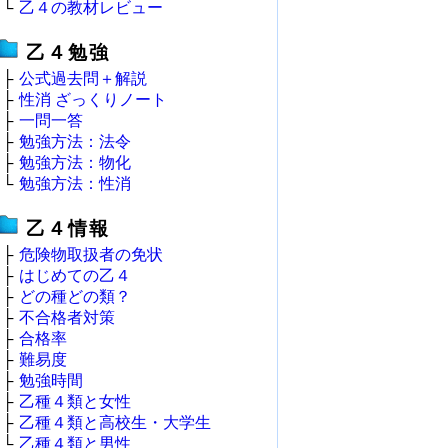
└
乙４の教材レビュー
乙４勉強
├
公式過去問＋解説
├
性消 ざっくりノート
├
一問一答
├
勉強方法：法令
├
勉強方法：物化
└
勉強方法：性消
乙４情報
├
危険物取扱者の免状
├
はじめての乙４
├
どの種どの類？
├
不合格者対策
├
合格率
├
難易度
├
勉強時間
├
乙種４類と女性
├
乙種４類と高校生・大学生
└
乙種４類と男性