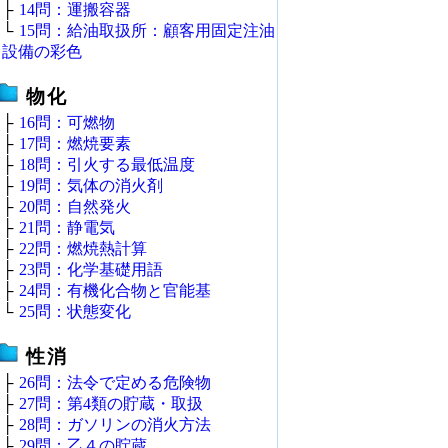
├
14問：運搬容器
└
15問：給油取扱所：顧客用固定注油
設備の彩色
物化
├
16問：可燃物
├
17問：燃焼要素
├
18問：引火する最低温度
├
19問：気体の消火剤
├
20問：自然発火
├
21問：静電気
├
22問：燃焼熱計算
├
23問：化学基礎用語
├
24問：有機化合物と官能基
└
25問：状態変化
性消
├
26問：法令で定める危険物
├
27問：第4類の貯蔵・取扱
├
28問：ガソリンの消火方法
├
29問：乙４の貯蔵