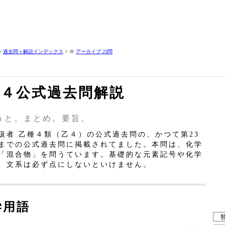
>
過去問＋解説インデックス
> ※
アーカイブ 23問
‐乙４公式過去問解説
うと。まとめ。要旨。
者 乙種４類（乙４）の公式過去問の、かつて第23
までの公式過去問に掲載されてました。本問は、化学
「混合物」を問うています。基礎的な元素記号や化学
、文系は必ず点にしないといけません。
学用語