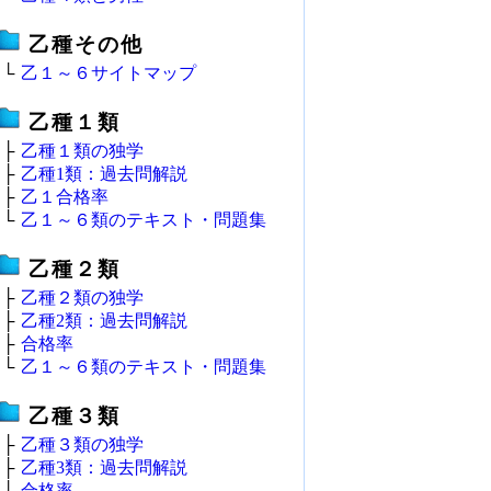
乙種その他
└
乙１～６サイトマップ
乙種１類
├
乙種１類の独学
├
乙種1類：過去問解説
├
乙１合格率
└
乙１～６類のテキスト・問題集
乙種２類
├
乙種２類の独学
├
乙種2類：過去問解説
├
合格率
└
乙１～６類のテキスト・問題集
乙種３類
├
乙種３類の独学
├
乙種3類：過去問解説
├
合格率