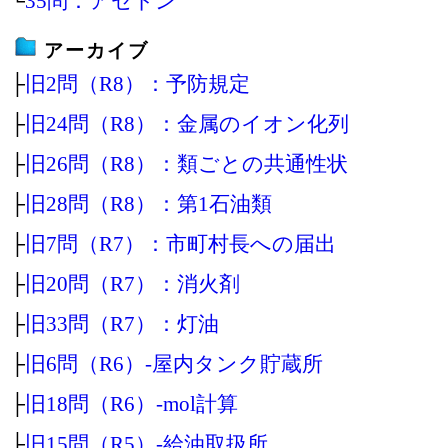
└
35問：アセトン
アーカイブ
├
旧2問（R8）：予防規定
├
旧24問（R8）：金属のイオン化列
├
旧26問（R8）：類ごとの共通性状
├
旧28問（R8）：第1石油類
├
旧7問（R7）：市町村長への届出
├
旧20問（R7）：消火剤
├
旧33問（R7）：灯油
├
旧6問（R6）‐屋内タンク貯蔵所
├
旧18問（R6）‐mol計算
├
旧15問（R5）‐給油取扱所