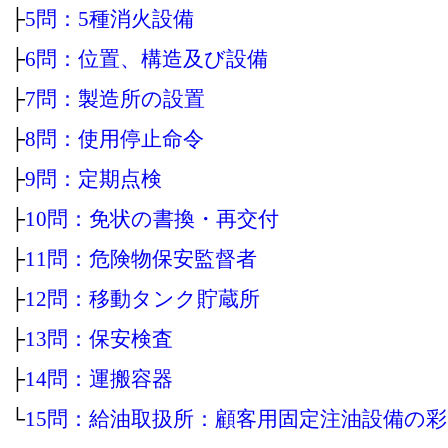
├
5問：5種消火設備
├
6問：位置、構造及び設備
├
7問：製造所の設置
├
8問：使用停止命令
├
9問：定期点検
├
10問：免状の書換・再交付
├
11問：危険物保安監督者
├
12問：移動タンク貯蔵所
├
13問：保安検査
├
14問：運搬容器
└
15問：給油取扱所：顧客用固定注油設備の彩