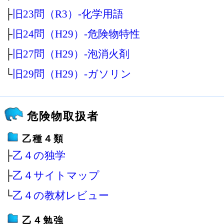
├
旧23問（R3）‐化学用語
├
旧24問（H29）‐危険物特性
├
旧27問（H29）‐泡消火剤
└
旧29問（H29）‐ガソリン
危険物取扱者
乙種４類
├
乙４の独学
├
乙４サイトマップ
└
乙４の教材レビュー
乙４勉強