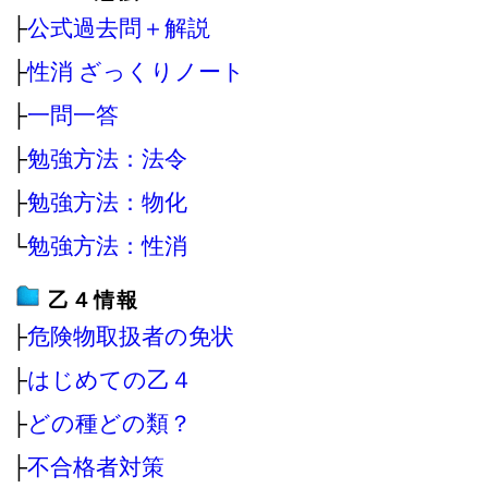
├
公式過去問＋解説
├
性消 ざっくりノート
├
一問一答
├
勉強方法：法令
├
勉強方法：物化
└
勉強方法：性消
乙４情報
├
危険物取扱者の免状
├
はじめての乙４
├
どの種どの類？
├
不合格者対策