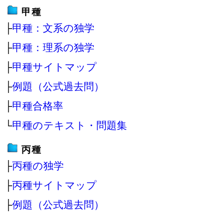
甲種
├
甲種：文系の独学
├
甲種：理系の独学
├
甲種サイトマップ
├
例題（公式過去問）
├
甲種合格率
└
甲種のテキスト・問題集
丙種
├
丙種の独学
├
丙種サイトマップ
├
例題（公式過去問）