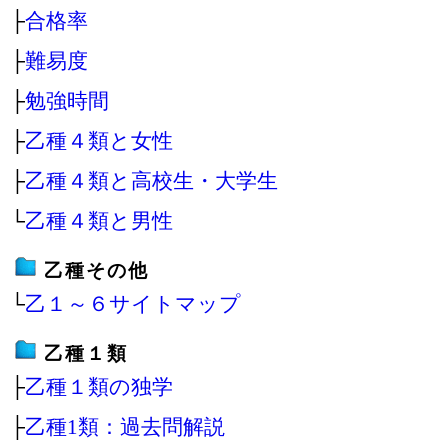
├
合格率
├
難易度
├
勉強時間
├
乙種４類と女性
├
乙種４類と高校生・大学生
└
乙種４類と男性
乙種その他
└
乙１～６サイトマップ
乙種１類
├
乙種１類の独学
├
乙種1類：過去問解説