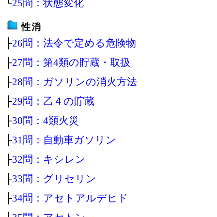
└
25問：状態変化
性消
├
26問：法令で定める危険物
├
27問：第4類の貯蔵・取扱
├
28問：ガソリンの消火方法
├
29問：乙４の貯蔵
├
30問：4類火災
├
31問：自動車ガソリン
├
32問：キシレン
├
33問：グリセリン
├
34問：アセトアルデヒド