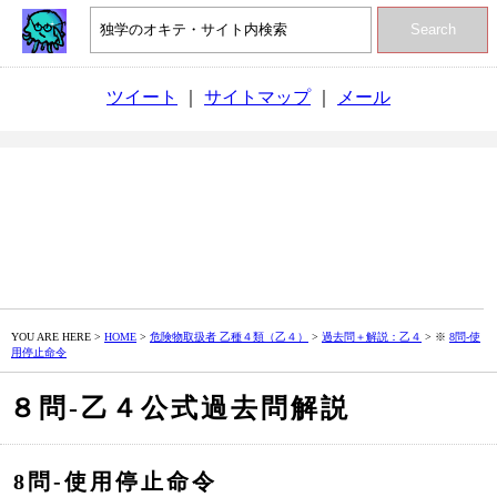
Search
ツイート
｜
サイトマップ
｜
メール
YOU ARE HERE >
HOME
>
危険物取扱者 乙種４類（乙４）
>
過去問＋解説：乙４
> ※
8問‐使
用停止命令
８問‐乙４公式過去問解説
8問‐使用停止命令