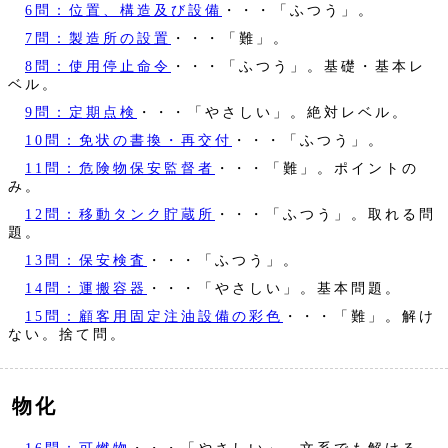
6問：位置、構造及び設備
・・・「ふつう」。
7問：製造所の設置
・・・「難」。
8問：使用停止命令
・・・「ふつう」。基礎・基本レ
ベル。
9問：定期点検
・・・「やさしい」。絶対レベル。
10問：免状の書換・再交付
・・・「ふつう」。
11問：危険物保安監督者
・・・「難」。ポイントの
み。
12問：移動タンク貯蔵所
・・・「ふつう」。取れる問
題。
13問：保安検査
・・・「ふつう」。
14問：運搬容器
・・・「やさしい」。基本問題。
15問：顧客用固定注油設備の彩色
・・・「難」。解け
ない。捨て問。
物化