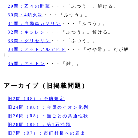
29問：乙４の貯蔵
・・・「ふつう」。解ける。
30問：4類火災
・・・「ふつう」。
31問：自動車ガソリン
・・・「ふつう」。
32問：キシレン
・・・「ふつう」。解ける。
33問：グリセリン
・・・「ふつう」。
34問：アセトアルデヒド
・・・「やや難」。だが解
く。
35問：アセトン
・・・「難」。
アーカイブ（旧掲載問題）
旧2問（R8）：予防規定
旧24問（R8）：金属のイオン化列
旧26問（R8）：類ごとの共通性状
旧28問（R8）：第1石油類
旧7問（R7）：市町村長への届出