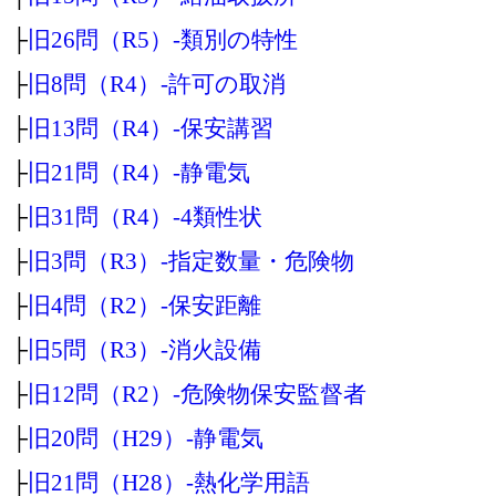
├
旧26問（R5）‐類別の特性
├
旧8問（R4）‐許可の取消
├
旧13問（R4）‐保安講習
├
旧21問（R4）‐静電気
├
旧31問（R4）‐4類性状
├
旧3問（R3）‐指定数量・危険物
├
旧4問（R2）‐保安距離
├
旧5問（R3）‐消火設備
├
旧12問（R2）‐危険物保安監督者
├
旧20問（H29）‐静電気
├
旧21問（H28）‐熱化学用語