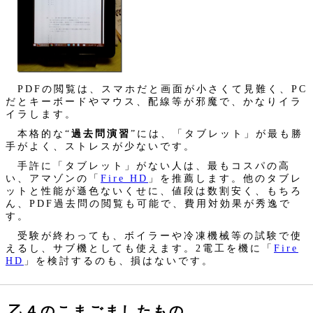
PDFの閲覧は、スマホだと画面が小さくて見難く、PC
だとキーボードやマウス、配線等が邪魔で、かなりイラ
イラします。
本格的な“
過去問演習
”には、「タブレット」が最も勝
手がよく、ストレスが少ないです。
手許に「タブレット」がない人は、最もコスパの高
い、アマゾンの「
Fire HD
」を推薦します。他のタブレ
ットと性能が遜色ないくせに、値段は数割安く、もちろ
ん、PDF過去問の閲覧も可能で、費用対効果が秀逸で
す。
受験が終わっても、ボイラーや冷凍機械等の試験で使
えるし、サブ機としても使えます。2電工を機に「
Fire
HD
」を検討するのも、損はないです。
乙４のこまごましたもの