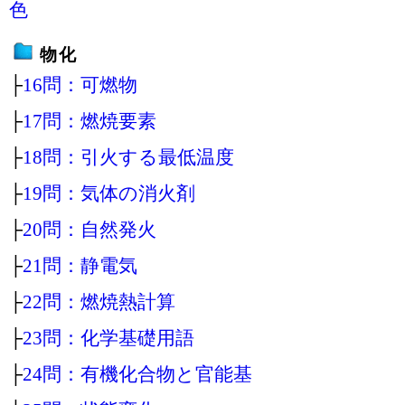
色
物化
├
16問：可燃物
├
17問：燃焼要素
├
18問：引火する最低温度
├
19問：気体の消火剤
├
20問：自然発火
├
21問：静電気
├
22問：燃焼熱計算
├
23問：化学基礎用語
├
24問：有機化合物と官能基