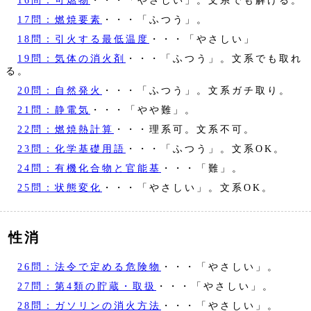
16問：可燃物
・・・「やさしい」。文系でも解ける。
17問：燃焼要素
・・・「ふつう」。
18問：引火する最低温度
・・・「やさしい」
19問：気体の消火剤
・・・「ふつう」。文系でも取れ
る。
20問：自然発火
・・・「ふつう」。文系ガチ取り。
21問：静電気
・・・「やや難」。
22問：燃焼熱計算
・・・理系可。文系不可。
23問：化学基礎用語
・・・「ふつう」。文系OK。
24問：有機化合物と官能基
・・・「難」。
25問：状態変化
・・・「やさしい」。文系OK。
性消
26問：法令で定める危険物
・・・「やさしい」。
27問：第4類の貯蔵・取扱
・・・「やさしい」。
28問：ガソリンの消火方法
・・・「やさしい」。