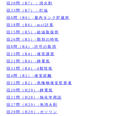
旧20問（R7）：消火剤
旧33問（R7）：灯油
旧6問（R6）‐屋内タンク貯蔵所
旧18問（R6）‐mol計算
旧15問（R5）‐給油取扱所
旧26問（R5）‐類別の特性
旧8問（R4）‐許可の取消
旧13問（R4）‐保安講習
旧21問（R4）‐静電気
旧31問（R4）‐4類性状
旧4問（R2）‐保安距離
旧12問（R2）‐危険物保安監督者
旧20問（H29）‐静電気
旧21問（H28）‐熱化学用語
旧27問（H29）‐泡消火剤
旧29問（H29）‐ガソリン