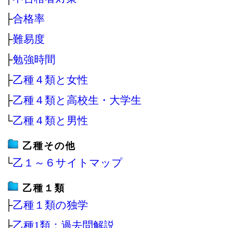
├
合格率
├
難易度
├
勉強時間
├
乙種４類と女性
├
乙種４類と高校生・大学生
└
乙種４類と男性
乙種その他
└
乙１～６サイトマップ
乙種１類
├
乙種１類の独学
├
乙種1類：過去問解説