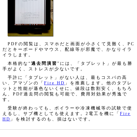
PDFの閲覧は、スマホだと画面が小さくて見難く、PC
だとキーボードやマウス、配線等が邪魔で、かなりイラ
イラします。
本格的な“
過去問演習
”には、「タブレット」が最も勝
手がよく、ストレスが少ないです。
手許に「タブレット」がない人は、最もコスパの高
い、アマゾンの「
Fire HD
」を推薦します。他のタブレ
ットと性能が遜色ないくせに、値段は数割安く、もちろ
ん、PDF過去問の閲覧も可能で、費用対効果が秀逸で
す。
受験が終わっても、ボイラーや冷凍機械等の試験で使
えるし、サブ機としても使えます。2電工を機に「
Fire
HD
」を検討するのも、損はないです。