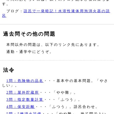
す。
ブログ：
語呂で一発暗記！水溶性液体用泡消火器の語
呂
過去問その他の問題
本問以外の問題は、以下のリンク先にあります。
通勤・通学中にどうぞ。
法令
1問：危険物の品名
・・・基本中の基本問題。「やさ
しい」。
2問：屋外貯蔵所
・・・「やや難」。
3問：指定数量計算
・・・「ふつう」。
4問：保安距離
・・・「ふつう」。語呂合わせ。
5問：5種消火設備
・・・「やや難」。捨て問でよい。