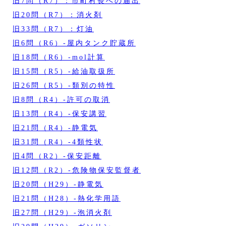
旧7問（R7）：市町村長への届出
旧20問（R7）：消火剤
旧33問（R7）：灯油
旧6問（R6）‐屋内タンク貯蔵所
旧18問（R6）‐mol計算
旧15問（R5）‐給油取扱所
旧26問（R5）‐類別の特性
旧8問（R4）‐許可の取消
旧13問（R4）‐保安講習
旧21問（R4）‐静電気
旧31問（R4）‐4類性状
旧4問（R2）‐保安距離
旧12問（R2）‐危険物保安監督者
旧20問（H29）‐静電気
旧21問（H28）‐熱化学用語
旧27問（H29）‐泡消火剤