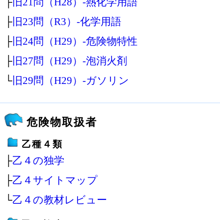
├
旧21問（H28）‐熱化学用語
├
旧23問（R3）‐化学用語
├
旧24問（H29）‐危険物特性
├
旧27問（H29）‐泡消火剤
└
旧29問（H29）‐ガソリン
危険物取扱者
乙種４類
├
乙４の独学
├
乙４サイトマップ
└
乙４の教材レビュー