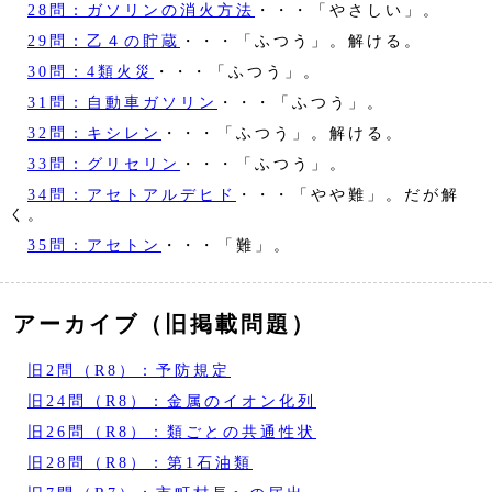
28問：ガソリンの消火方法
・・・「やさしい」。
29問：乙４の貯蔵
・・・「ふつう」。解ける。
30問：4類火災
・・・「ふつう」。
31問：自動車ガソリン
・・・「ふつう」。
32問：キシレン
・・・「ふつう」。解ける。
33問：グリセリン
・・・「ふつう」。
34問：アセトアルデヒド
・・・「やや難」。だが解
く。
35問：アセトン
・・・「難」。
アーカイブ（旧掲載問題）
旧2問（R8）：予防規定
旧24問（R8）：金属のイオン化列
旧26問（R8）：類ごとの共通性状
旧28問（R8）：第1石油類