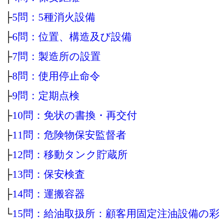
├
5問：5種消火設備
├
6問：位置、構造及び設備
├
7問：製造所の設置
├
8問：使用停止命令
├
9問：定期点検
├
10問：免状の書換・再交付
├
11問：危険物保安監督者
├
12問：移動タンク貯蔵所
├
13問：保安検査
├
14問：運搬容器
└
15問：給油取扱所：顧客用固定注油設備の彩