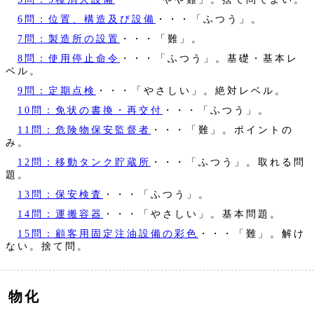
6問：位置、構造及び設備
・・・「ふつう」。
7問：製造所の設置
・・・「難」。
8問：使用停止命令
・・・「ふつう」。基礎・基本レ
ベル。
9問：定期点検
・・・「やさしい」。絶対レベル。
10問：免状の書換・再交付
・・・「ふつう」。
11問：危険物保安監督者
・・・「難」。ポイントの
み。
12問：移動タンク貯蔵所
・・・「ふつう」。取れる問
題。
13問：保安検査
・・・「ふつう」。
14問：運搬容器
・・・「やさしい」。基本問題。
15問：顧客用固定注油設備の彩色
・・・「難」。解け
ない。捨て問。
物化