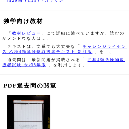
旧29問（H29）‐ガソリン
独学向け教材
「
教材レビュー
」にて詳細に述べていますが、読むの
がメンドウな人は…、
テキストは、文系でも大丈夫な「
チャレンジライセン
ス 乙種4類危険物取扱者テキスト 新訂版
」を…、
過去問は、最新問題が掲載される「
乙種4類危険物取
扱者試験 令和8年版
」を利用します。
PDF過去問の閲覧