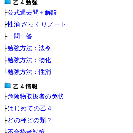
乙４勉強
├
公式過去問＋解説
├
性消 ざっくりノート
├
一問一答
├
勉強方法：法令
├
勉強方法：物化
└
勉強方法：性消
乙４情報
├
危険物取扱者の免状
├
はじめての乙４
├
どの種どの類？
├
不合格者対策