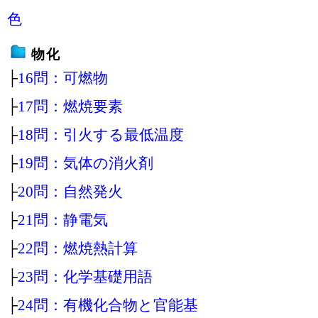
色
物化
├
16問：可燃物
├
17問：燃焼要素
├
18問：引火する最低温度
├
19問：気体の消火剤
├
20問：自然発火
├
21問：静電気
├
22問：燃焼熱計算
├
23問：化学基礎用語
├
24問：有機化合物と官能基