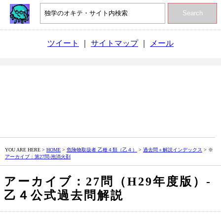
Search
ツイート
｜
サイトマップ
｜
メール
YOU ARE HERE >
HOME
>
危険物取扱者 乙種４類（乙４）
>
過去問＋解説インデックス
> ※
アーカイブ：第27問‐泡消火剤
アーカイブ：27問（H29年度版）‐
乙４公式過去問解説