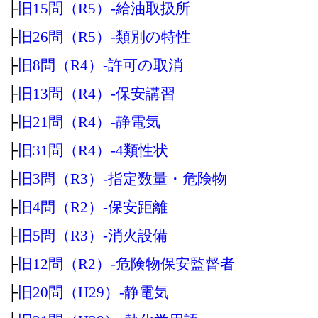
├
旧15問（R5）‐給油取扱所
├
旧26問（R5）‐類別の特性
├
旧8問（R4）‐許可の取消
├
旧13問（R4）‐保安講習
├
旧21問（R4）‐静電気
├
旧31問（R4）‐4類性状
├
旧3問（R3）‐指定数量・危険物
├
旧4問（R2）‐保安距離
├
旧5問（R3）‐消火設備
├
旧12問（R2）‐危険物保安監督者
├
旧20問（H29）‐静電気