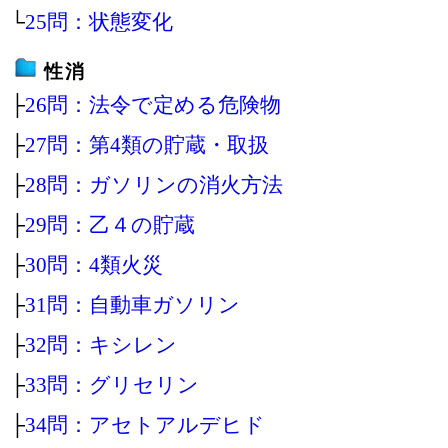
└
25問：状態変化
性消
├
26問：法令で定める危険物
├
27問：第4類の貯蔵・取扱
├
28問：ガソリンの消火方法
├
29問：乙４の貯蔵
├
30問：4類火災
├
31問：自動車ガソリン
├
32問：キシレン
├
33問：グリセリン
├
34問：アセトアルデヒド