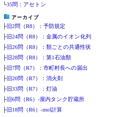
└
35問：アセトン
アーカイブ
├
旧2問（R8）：予防規定
├
旧24問（R8）：金属のイオン化列
├
旧26問（R8）：類ごとの共通性状
├
旧28問（R8）：第1石油類
├
旧7問（R7）：市町村長への届出
├
旧20問（R7）：消火剤
├
旧33問（R7）：灯油
├
旧6問（R6）‐屋内タンク貯蔵所
├
旧18問（R6）‐mol計算