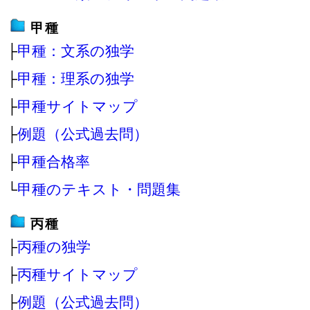
甲種
├
甲種：文系の独学
├
甲種：理系の独学
├
甲種サイトマップ
├
例題（公式過去問）
├
甲種合格率
└
甲種のテキスト・問題集
丙種
├
丙種の独学
├
丙種サイトマップ
├
例題（公式過去問）