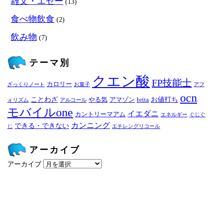
雑文・エセー
(13)
食べ物飲食
(2)
飲み物
(7)
テーマ別
クエン酸
FP技能士
カロリー
ざっくりノート
お菓子
アフ
ocn
ことわざ
お値打ち
やる気
アマゾン
brita
ォリズム
アルコール
モバイルone
イエダニ
カントリーマアム
エネルギー
ぐじぐ
カンニング
できる・できない
じ
エチレングリコール
アーカイブ
アーカイブ