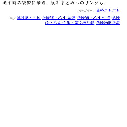
通学時の復習に最適。横断まとめへのリンクも。
資格こもごも
| カテゴリー：
危険物・乙種
危険物・乙４‐勉強
危険物・乙４‐性消
危険
| Tags:
,
,
,
物・乙４‐性消：第２石油類
危険物取扱者
,