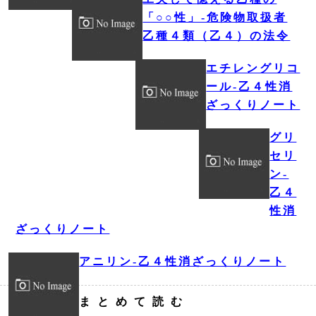
「○○性」‐危険物取扱者
乙種４類（乙４）の法令
エチレングリコ
ール‐乙４性消
ざっくりノート
グリ
セリ
ン‐
乙４
性消
ざっくりノート
アニリン‐乙４性消ざっくりノート
まとめて読む