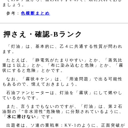
ましょう。
参考：
色横断まとめ
押さえ・確認‐Bランク
「灯油」は、基本的に、乙４に共通する性質が問われ
ます。
たとえば、「静電気がたまりやすい」とか、「蒸気比
重は１以上」とか、「布に染み込むと危険」とか、「霧
状にすると危険」とかです。
なお、「霧状キケン」は、「用途問題」で出る可能性
もあるので、憶えておきましょう。
石油ファンヒーターは、灯油を「霧状」にして燃やし
ているからです。
また、言うまでもないのですが、「灯油」は、第２石
油類の「“非水溶性”危険物」に分類されているように、
「
水に溶けない
」です。
出題者は、ソ連の重戦車：KV-1のように、正面突破が