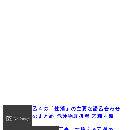
乙４の「性消」の主要な語呂合わせ
のまとめ‐危険物取扱者 乙種４類
工夫して憶える乙種の