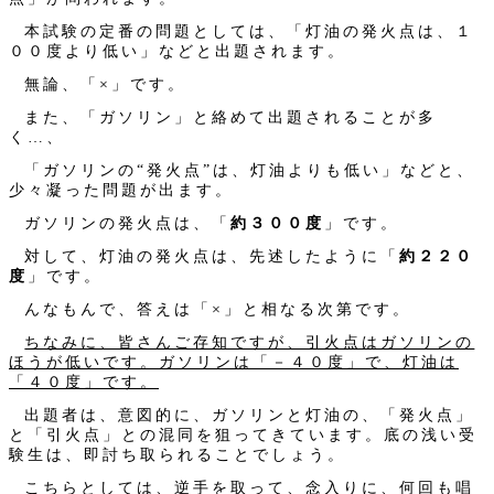
本試験の定番の問題としては、「灯油の発火点は、１
００度より低い」などと出題されます。
無論、「×」です。
また、「ガソリン」と絡めて出題されることが多
く…、
「ガソリンの“発火点”は、灯油よりも低い」などと、
少々凝った問題が出ます。
ガソリンの発火点は、「
約３００度
」です。
対して、灯油の発火点は、先述したように「
約２２０
度
」です。
んなもんで、答えは「×」と相なる次第です。
ちなみに、皆さんご存知ですが、引火点はガソリンの
ほうが低いです。ガソリンは「－４０度」で、灯油は
「４０度」です。
出題者は、意図的に、ガソリンと灯油の、「発火点」
と「引火点」との混同を狙ってきています。底の浅い受
験生は、即討ち取られることでしょう。
こちらとしては、逆手を取って、念入りに、何回も唱