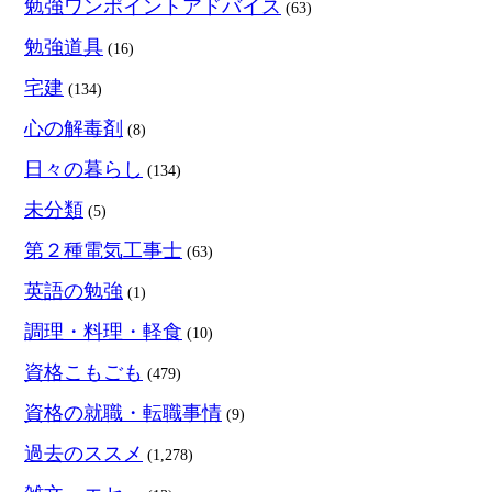
勉強ワンポイントアドバイス
(63)
勉強道具
(16)
宅建
(134)
心の解毒剤
(8)
日々の暮らし
(134)
未分類
(5)
第２種電気工事士
(63)
英語の勉強
(1)
調理・料理・軽食
(10)
資格こもごも
(479)
資格の就職・転職事情
(9)
過去のススメ
(1,278)