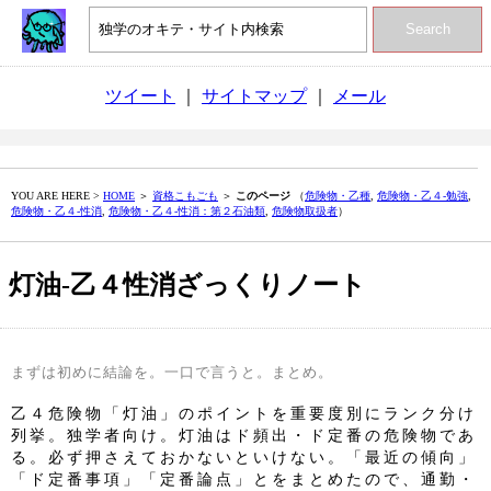
Search
ツイート
｜
サイトマップ
｜
メール
YOU ARE HERE >
HOME
＞
資格こもごも
＞
このページ
（
危険物・乙種
,
危険物・乙４‐勉強
,
危険物・乙４‐性消
,
危険物・乙４‐性消：第２石油類
,
危険物取扱者
）
灯油‐乙４性消ざっくりノート
まずは初めに結論を。一口で言うと。まとめ。
乙４危険物「灯油」のポイントを重要度別にランク分け
列挙。独学者向け。灯油はド頻出・ド定番の危険物であ
る。必ず押さえておかないといけない。「最近の傾向」
「ド定番事項」「定番論点」とをまとめたので、通勤・