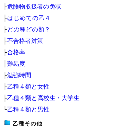
├
危険物取扱者の免状
├
はじめての乙４
├
どの種どの類？
├
不合格者対策
├
合格率
├
難易度
├
勉強時間
├
乙種４類と女性
├
乙種４類と高校生・大学生
└
乙種４類と男性
乙種その他