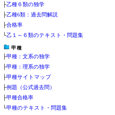
├
乙種６類の独学
├
乙種6類：過去問解説
├
合格率
└
乙１～６類のテキスト・問題集
甲種
├
甲種：文系の独学
├
甲種：理系の独学
├
甲種サイトマップ
├
例題（公式過去問）
├
甲種合格率
└
甲種のテキスト・問題集