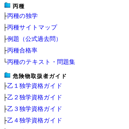
丙種
├
丙種の独学
├
丙種サイトマップ
├
例題（公式過去問）
├
丙種合格率
└
丙種のテキスト・問題集
危険物取扱者ガイド
├
乙１独学資格ガイド
├
乙２独学資格ガイド
├
乙３独学資格ガイド
├
乙４独学資格ガイド