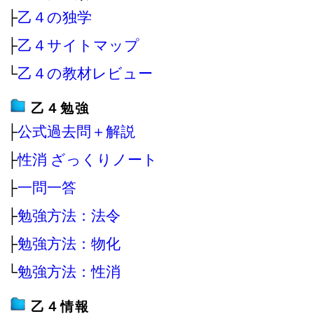
├
乙４の独学
├
乙４サイトマップ
└
乙４の教材レビュー
乙４勉強
├
公式過去問＋解説
├
性消 ざっくりノート
├
一問一答
├
勉強方法：法令
├
勉強方法：物化
└
勉強方法：性消
乙４情報