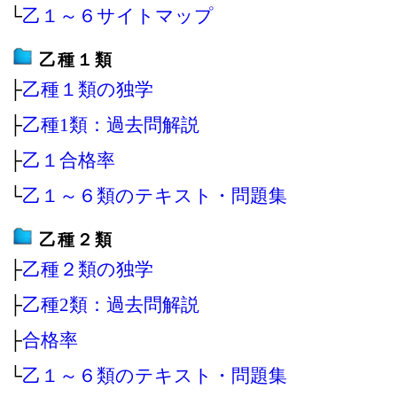
└
乙１～６サイトマップ
乙種１類
├
乙種１類の独学
├
乙種1類：過去問解説
├
乙１合格率
└
乙１～６類のテキスト・問題集
乙種２類
├
乙種２類の独学
├
乙種2類：過去問解説
├
合格率
└
乙１～６類のテキスト・問題集