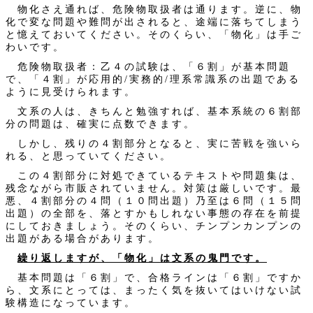
物化さえ通れば、危険物取扱者は通ります。逆に、物
化で変な問題や難問が出されると、途端に落ちてしまう
と憶えておいてください。そのくらい、「物化」は手ご
わいです。
危険物取扱者：乙４の試験は、「６割」が基本問題
で、「４割」が応用的/実務的/理系常識系の出題である
ように見受けられます。
文系の人は、きちんと勉強すれば、基本系統の６割部
分の問題は、確実に点数できます。
しかし、残りの４割部分となると、実に苦戦を強いら
れる、と思っていてください。
この４割部分に対処できているテキストや問題集は、
残念ながら市販されていません。対策は厳しいです。最
悪、４割部分の４問（１０問出題）乃至は６問（１５問
出題）の全部を、落とすかもしれない事態の存在を前提
にしておきましょう。そのくらい、チンプンカンプンの
出題がある場合があります。
繰り返しますが、「物化」は文系の鬼門です。
基本問題は「６割」で、合格ラインは「６割」ですか
ら、文系にとっては、まったく気を抜いてはいけない試
験構造になっています。