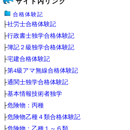
サイト内リンク
合格体験記
├
社労士合格体験記
├
行政書士独学合格体験記
├
簿記２級独学合格体験記
├
宅建合格体験記
├
第4級アマ無線合格体験記
├
通関士独学合格体験記
├
基本情報技術者独学
├
危険物：丙種
├
危険物乙種４類合格体験記
├
危険物：乙種１～６類