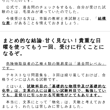
りだったのです。
公式で、過去問のチェックをするも、自分が受けた試
験のとは、毛並みが違っていたのでした。
今後受ける方は、市販の教材と本試験とには、「
結構
な差
」があることを憶えておきましょう。
まとめ的な結論-甘く見ない！貴重な日
曜を使ってもう一回、受けに行くことに
なるぞ。
危険物取扱者の乙種４類の難易度は「過去問レベル」
です。
テキストなり問題集を、３回は繰り返しておけば、合
格ラインには入れる試験です。
とはいえ、
試験科目の「基礎的な物理学及び基礎的な
化学」は、文系の人には厳しい試験科目で、勉強してい
ても、足切りに引っかかる可能性がとてもあります。
本当に、文系にとって「物化」は、天敵と考えておき
ましょう。わたしは苦しみに苦しみました。