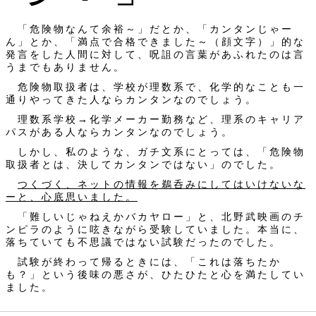
「危険物なんて余裕～」だとか、「カンタンじゃー
ん」とか、「満点で合格できました～（顔文字）」的な
発言をした人間に対して、呪詛の言葉があふれたのは言
うまでもありません。
危険物取扱者は、学校が理数系で、化学的なことも一
通りやってきた人ならカンタンなのでしょう。
理数系学校→化学メーカー勤務など、理系のキャリア
パスがある人ならカンタンなのでしょう。
しかし、私のような、ガチ文系にとっては、「危険物
取扱者とは、決してカンタンではない」のでした。
つくづく、ネットの情報を鵜呑みにしてはいけないな
ーと、心底思いました。
「難しいじゃねえかバカヤロー」と、北野武映画のチ
ンピラのように呟きながら受験していました。本当に、
落ちていても不思議ではない試験だったのでした。
試験が終わって帰るときには、「これは落ちたか
も？」という後味の悪さが、ひたひたと心を満たしてい
ました。