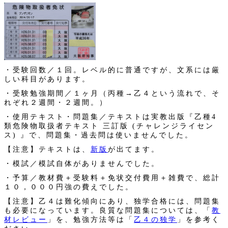
・受験回数／１回。レベル的に普通ですが、文系には厳
しい科目があります。
・受験勉強期間／１ヶ月（丙種→乙４という流れで、そ
れぞれ２週間・２週間。）
・使用テキスト・問題集／テキストは実教出版『乙種4
類危険物取扱者テキスト 三訂版 (チャレンジライセン
ス) 』で、問題集・過去問は使いませんでした。
【注意】テキストは、
新版
が出てます。
・模試／模試自体がありませんでした。
・予算／教材費＋受験料＋免状交付費用＋雑費で、総計
１０，０００円強の費えでした。
【注意】乙４は難化傾向にあり、独学合格には、問題集
も必要になっています。良質な問題集については、「
教
材レビュー
」を、勉強方法等は「
乙４の独学
」を参考く