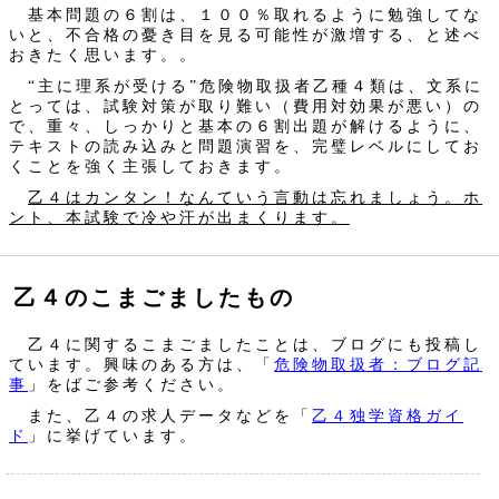
基本問題の６割は、１００％取れるように勉強してな
いと、不合格の憂き目を見る可能性が激増する、と述べ
おきたく思います。。
“主に理系が受ける”危険物取扱者乙種４類は、文系に
とっては、試験対策が取り難い（費用対効果が悪い）の
で、重々、しっかりと基本の６割出題が解けるように、
テキストの読み込みと問題演習を、完璧レベルにしてお
くことを強く主張しておきます。
乙４はカンタン！なんていう言動は忘れましょう。ホ
ント、本試験で冷や汗が出まくります。
乙４のこまごましたもの
乙４に関するこまごましたことは、ブログにも投稿し
ています。興味のある方は、「
危険物取扱者：ブログ記
事
」をばご参考ください。
また、乙４の求人データなどを「
乙４独学資格ガイ
ド
」に挙げています。