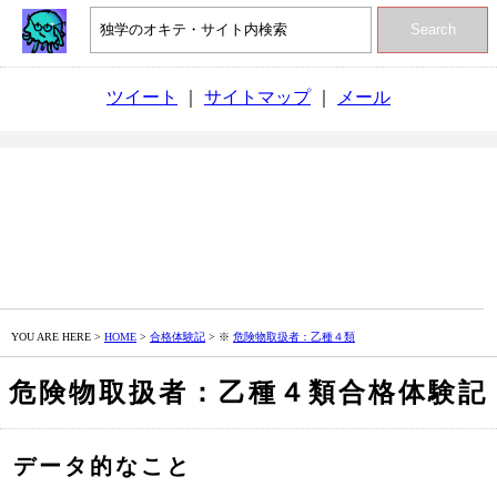
Search
ツイート
｜
サイトマップ
｜
メール
YOU ARE HERE >
HOME
>
合格体験記
> ※
危険物取扱者：乙種４類
危険物取扱者：乙種４類合格体験記
データ的なこと