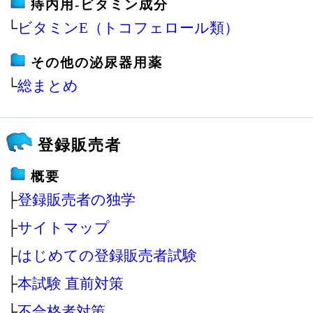
痔内用‐ビタミン成分
└
ビタミンE（トコフェロール類）
その他の泌尿器用薬
└
総まとめ
登録販売者
概要
├
登録販売者の独学
├
サイトマップ
├
はじめての登録販売者試験
├
本試験 直前対策
├
不合格者対策