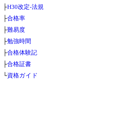
├
H30改定‐法規
├
合格率
├
難易度
├
勉強時間
├
合格体験記
├
合格証書
└
資格ガイド