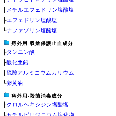
├
メチルエフェドリン塩酸塩
├
エフェドリン塩酸塩
└
ナファゾリン塩酸塩
痔外用‐収斂保護止血成分
├
タンニン酸
├
酸化亜鉛
├
硫酸アルミニウムカリウム
└
卵黄油
痔外用‐殺菌消毒成分
├
クロルヘキシジン塩酸塩
├
セチルピリジニウム塩化物