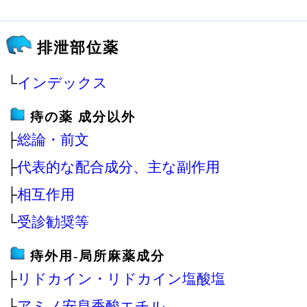
排泄部位薬
└
インデックス
痔の薬 成分以外
├
総論・前文
├
代表的な配合成分、主な副作用
├
相互作用
└
受診勧奨等
痔外用‐局所麻薬成分
├
リドカイン・リドカイン塩酸塩
├
アミノ安息香酸エチル