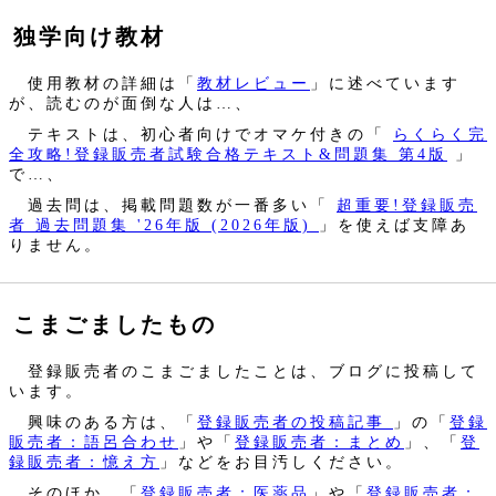
独学向け教材
使用教材の詳細は「
教材レビュー
」に述べています
が、読むのが面倒な人は…、
テキストは、初心者向けでオマケ付きの「
らくらく完
全攻略!登録販売者試験合格テキスト&問題集 第4版
」
で…、
過去問は、掲載問題数が一番多い「
超重要!登録販売
者 過去問題集 '26年版 (2026年版)
」を使えば支障あ
りません。
こまごましたもの
登録販売者のこまごましたことは、ブログに投稿して
います。
興味のある方は、「
登録販売者の投稿記事
」の「
登録
販売者：語呂合わせ
」や「
登録販売者：まとめ
」、「
登
録販売者：憶え方
」などをお目汚しください。
そのほか、「
登録販売者：医薬品
」や「
登録販売者：