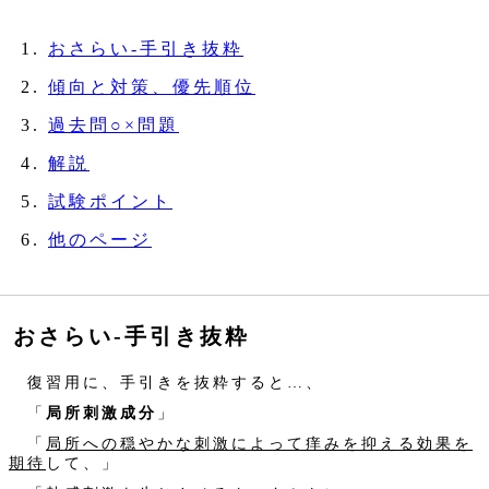
おさらい‐手引き抜粋
傾向と対策、優先順位
過去問○×問題
解説
試験ポイント
他のページ
おさらい‐手引き抜粋
復習用に、手引きを抜粋すると…、
「
局所刺激成分
」
「
局所への穏やかな刺激によって痒みを抑える効果を
期待
して、」