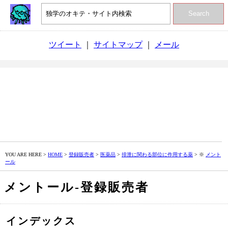
Search
ツイート
｜
サイトマップ
｜
メール
YOU ARE HERE >
HOME
>
登録販売者
>
医薬品
>
排泄に関わる部位に作用する薬
> ※
メント
ール
メントール‐登録販売者
インデックス