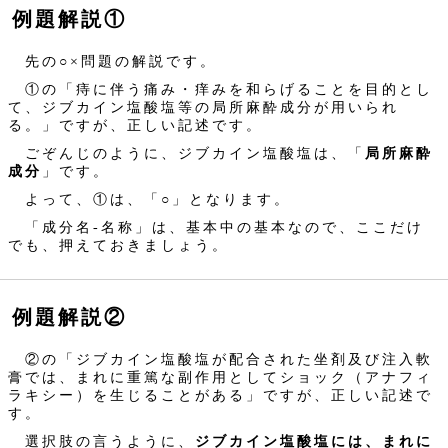
例題解説①
先の○×問題の解説です。
①の「痔に伴う痛み・痒みを和らげることを目的とし
て、ジブカイン塩酸塩等の局所麻酔成分が用いられ
る。」ですが、正しい記述です。
ごぞんじのように、ジブカイン塩酸塩は、「
局所麻酔
成分
」です。
よって、①は、「○」となります。
「成分名‐名称」は、基本中の基本なので、ここだけ
でも、押えておきましょう。
例題解説②
②の「ジブカイン塩酸塩が配合された坐剤及び注入軟
膏では、まれに重篤な副作用としてショック（アナフィ
ラキシー）を生じることがある」ですが、正しい記述で
す。
選択肢の言うように、
ジブカイン塩酸塩には、まれに