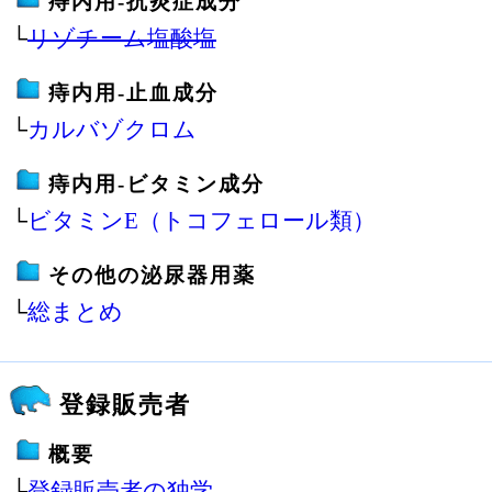
痔内用‐抗炎症成分
└
リゾチーム塩酸塩
痔内用‐止血成分
└
カルバゾクロム
痔内用‐ビタミン成分
└
ビタミンE（トコフェロール類）
その他の泌尿器用薬
└
総まとめ
登録販売者
概要
├
登録販売者の独学