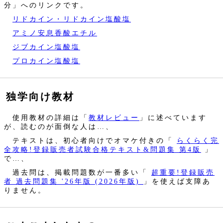
分」へのリンクです。
リドカイン・リドカイン塩酸塩
アミノ安息香酸エチル
ジブカイン塩酸塩
プロカイン塩酸塩
独学向け教材
使用教材の詳細は「
教材レビュー
」に述べています
が、読むのが面倒な人は…、
テキストは、初心者向けでオマケ付きの「
らくらく完
全攻略!登録販売者試験合格テキスト&問題集 第4版
」
で…、
過去問は、掲載問題数が一番多い「
超重要!登録販売
者 過去問題集 '26年版 (2026年版)
」を使えば支障あ
りません。