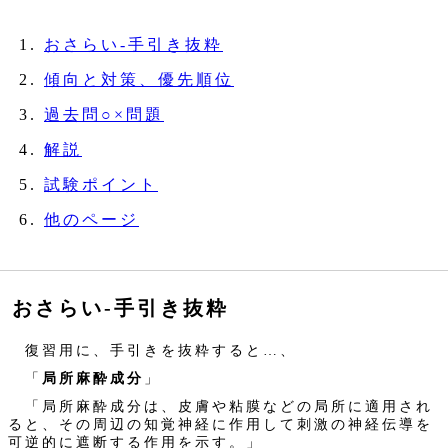
おさらい‐手引き抜粋
傾向と対策、優先順位
過去問○×問題
解説
試験ポイント
他のページ
おさらい‐手引き抜粋
復習用に、手引きを抜粋すると…、
「
局所麻酔成分
」
「局所麻酔成分は、皮膚や粘膜などの局所に適用され
ると、その周辺の知覚神経に作用して刺激の神経伝導を
可逆的に遮断する作用を示す。」