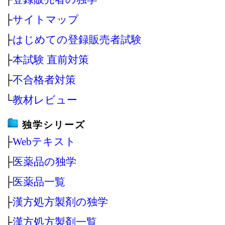
├
サイトマップ
├
はじめての登録販売者試験
├
本試験 直前対策
├
不合格者対策
└
教材レビュー
独学シリーズ
├
Webテキスト
├
医薬品の独学
├
医薬品一覧
├
漢方処方製剤の独学
├
漢方処方製剤一覧