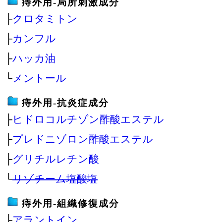
痔外用‐局所刺激成分
├
クロタミトン
├
カンフル
├
ハッカ油
└
メントール
痔外用‐抗炎症成分
├
ヒドロコルチゾン酢酸エステル
├
プレドニゾロン酢酸エステル
├
グリチルレチン酸
└
リゾチーム塩酸塩
痔外用‐組織修復成分
├
アラントイン