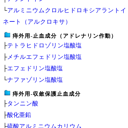
└
アルミニウムクロルヒドロキシアラントイ
ネート（アルクロキサ）
痔外用‐止血成分（アドレナリン作動）
├
テトラヒドロゾリン塩酸塩
├
メチルエフェドリン塩酸塩
├
エフェドリン塩酸塩
└
ナファゾリン塩酸塩
痔外用‐収斂保護止血成分
├
タンニン酸
├
酸化亜鉛
├
硫酸アルミニウムカリウム