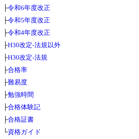
├
令和6年度改正
├
令和5年度改正
├
令和4年度改正
├
H30改定‐法規以外
├
H30改定‐法規
├
合格率
├
難易度
├
勉強時間
├
合格体験記
├
合格証書
└
資格ガイド