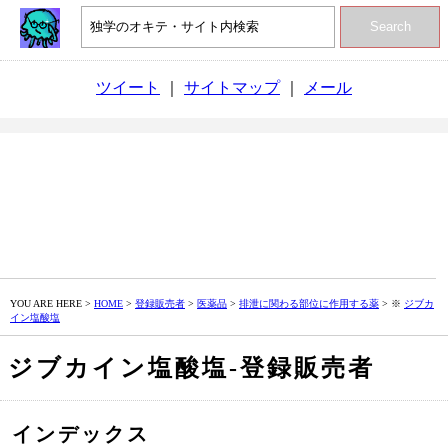
Search
ツイート
｜
サイトマップ
｜
メール
YOU ARE HERE >
HOME
>
登録販売者
>
医薬品
>
排泄に関わる部位に作用する薬
> ※
ジブカ
イン塩酸塩
ジブカイン塩酸塩‐登録販売者
インデックス