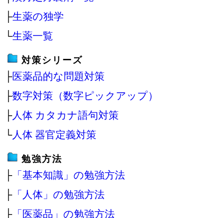
├
生薬の独学
└
生薬一覧
対策シリーズ
├
医薬品的な問題対策
├
数字対策（数字ピックアップ）
├
人体 カタカナ語句対策
└
人体 器官定義対策
勉強方法
├
「基本知識」の勉強方法
├
「人体」の勉強方法
├
「医薬品」の勉強方法