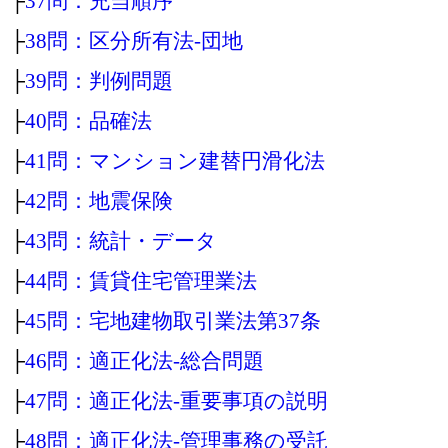
├
37問：充当順序
├
38問：区分所有法‐団地
├
39問：判例問題
├
40問：品確法
├
41問：マンション建替円滑化法
├
42問：地震保険
├
43問：統計・データ
├
44問：賃貸住宅管理業法
├
45問：宅地建物取引業法第37条
├
46問：適正化法‐総合問題
├
47問：適正化法‐重要事項の説明
├
48問：適正化法‐管理事務の受託