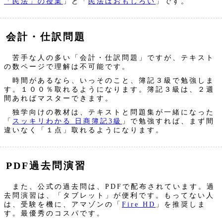
「民法」の授業
」と「
民法はおもしろい
」です。
会計・仕訳問題
苦手な人の多い「会計・仕訳問題」ですが、テキスト
の数ページで理解は不可能です。
時間があるなら、いっそのこと、簿記３級で勉強しま
す。１００％取れるようになります。簿記３級は、２週
間あればマスターできます。
独学向けの教材は、テキストと問題集が一緒になった
「
スッキリわかる 日商簿記3級
」で勉強すれば、まず間
違いなく「１点」取れるようになります。
PDF過去問演習
また、公式の過去問は、PDFで配布されています。過
去問演習は、「タブレット」が便利です。もってない人
は、受験を機に、アマゾンの「
Fire HD
」を推奨しま
す。最優秀のコスパです。