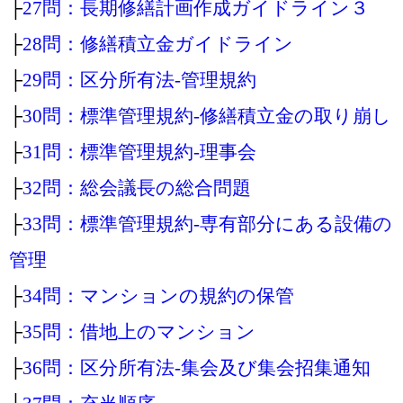
├
27問：長期修繕計画作成ガイドライン３
├
28問：修繕積立金ガイドライン
├
29問：区分所有法‐管理規約
├
30問：標準管理規約‐修繕積立金の取り崩し
├
31問：標準管理規約‐理事会
├
32問：総会議長の総合問題
├
33問：標準管理規約‐専有部分にある設備の
管理
├
34問：マンションの規約の保管
├
35問：借地上のマンション
├
36問：区分所有法‐集会及び集会招集通知