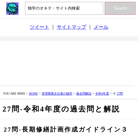
Search
ツイート
｜
サイトマップ
｜
メール
YOU ARE HERE >
HOME
>
管理業務主任者の独学
>
過去問解説
>
令和4年度
> ※
27問
27問‐令和4年度の過去問と解説
27問‐長期修繕計画作成ガイドライン３