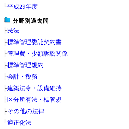
└
平成29年度
分野別過去問
├
民法
├
標準管理委託契約書
├
管理費・少額訴訟関係
├
標準管理規約
├
会計・税務
├
建築法令・設備維持
├
区分所有法・標管規
├
その他の法律
└
適正化法