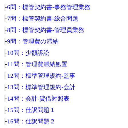
├
6問：標管契約書‐事務管理業務
├
7問：標管契約書‐総合問題
├
8問：標管契約書‐管理員業務
├
9問：管理費の滞納
├
10問：少額訴訟
├
11問：管理費滞納処置
├
12問：標準管理規約‐監事
├
13問：標準管理規約‐会計
├
14問：会計‐貸借対照表
├
15問：仕訳問題１
├
16問：仕訳問題２