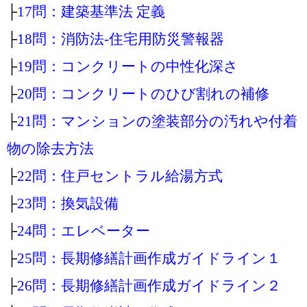
├
17問：建築基準法 定義
├
18問：消防法‐住宅用防災警報器
├
19問：コンクリートの中性化深さ
├
20問：コンクリートのひび割れの補修
├
21問：マンションの塗装部分の汚れや付着
物の除去方法
├
22問：住戸セントラル給湯方式
├
23問：換気設備
├
24問：エレベーター
├
25問：長期修繕計画作成ガイドライン１
├
26問：長期修繕計画作成ガイドライン２