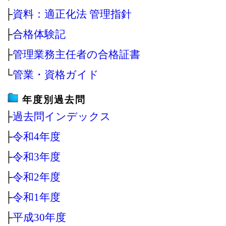
├
資料：適正化法 管理指針
├
合格体験記
├
管理業務主任者の合格証書
└
管業・資格ガイド
年度別過去問
├
過去問インデックス
├
令和4年度
├
令和3年度
├
令和2年度
├
令和1年度
├
平成30年度