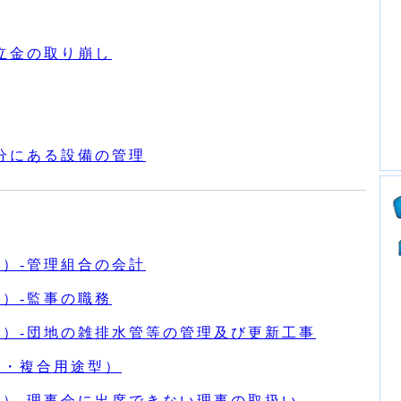
積立金の取り崩し
部分にある設備の管理
型）‐管理組合の会計
型）‐監事の職務
型）‐団地の雑排水管等の管理及び更新工事
型・複合用途型）
型）‐理事会に出席できない理事の取扱い