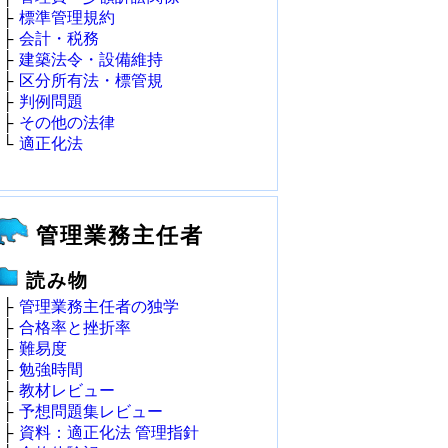
├
標準管理規約
├
会計・税務
├
建築法令・設備維持
├
区分所有法・標管規
├
判例問題
├
その他の法律
└
適正化法
管理業務主任者
読み物
├
管理業務主任者の独学
├
合格率と挫折率
├
難易度
├
勉強時間
├
教材レビュー
├
予想問題集レビュー
├
資料：適正化法 管理指針