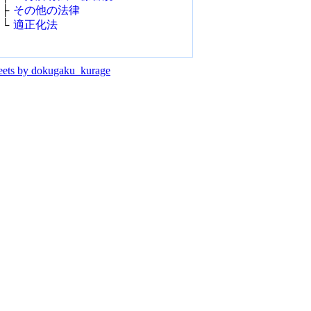
├
その他の法律
└
適正化法
ets by dokugaku_kurage