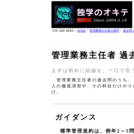
YOU ARE HERE >
HOME
>
管理業務主任者の独学
>
過去問
管理業務主任者 過
まずは初めに結論を。一口で言
管理業務主任者の過去問のうち、
人の徹底演習や、その科目だけやり
け。
ガイダンス
標準管理規約は、例年2～5