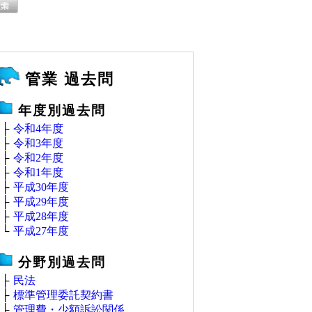
管業 過去問
年度別過去問
├
令和4年度
├
令和3年度
├
令和2年度
├
令和1年度
├
平成30年度
├
平成29年度
├
平成28年度
└
平成27年度
分野別過去問
├
民法
├
標準管理委託契約書
├
管理費・少額訴訟関係