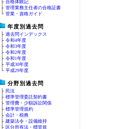
├
合格体験記
├
管理業務主任者の合格証書
└
管業・資格ガイド
年度別過去問
├
過去問インデックス
├
令和4年度
├
令和3年度
├
令和2年度
├
令和1年度
├
平成30年度
└
平成29年度
分野別過去問
├
民法
├
標準管理委託契約書
├
管理費・少額訴訟関係
├
標準管理規約
├
会計・税務
├
建築法令・設備維持
├
区分所有法・標管規