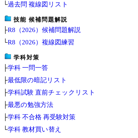
└
過去問 複線図リスト
技能 候補問題解説
├
R8（2026）候補問題解説
└
R8（2026）複線図練習
学科対策
├
学科 一問一答
├
最低限の暗記リスト
├
学科試験 直前チェックリスト
├
最悪の勉強方法
├
学科 不合格 再受験対策
└
学科 教材買い替え