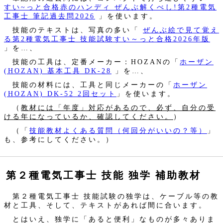
すい~っと合格赤のハンディ ぜんぶ解くべし!第2種電気
工事士 筆記過去問2026
」を使います。
技能のテキストは、写真の多い「
ぜんぶ絵で見て覚え
る第2種電気工事士 技能試験すい～っと合格2026年版
」を…、
技能の工具は、定番メーカー：HOZANの「
ホーザン
(HOZAN) 基本工具 DK-28
」を…、
技能の材料には、工具と同じメーカーの「
ホーザン
(HOZAN) DK-52 2回セット
」を使います。
（
教材には「年度」対応があるので、必ず、自分の受
ける年になっているか、確認してください。
）
（「
技能教材よくある質問（何回分がいいの？等）
」
も、参考にしてください。）
第２種電気工事士 技能 独学 補助教材
第２種電気工事士 技能試験の独学は、ケーブル等の教
材と工具、そして、テキストがあれば間に合います。
とはいえ、独学に「あると便利」なものが多々ありま