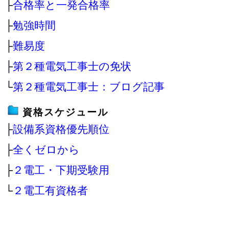
├
合格率と一発合格率
├
勉強時間
├
難易度
├
第２種電気工事士の免状
└
第２種電気工事士：ブログ記事
資格スケジュール
├
設備系資格優先順位
├
全くゼロから
├
２電工・下期受験用
└
２電工有資格者