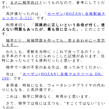
す。
まさに独学向け
というものなので、参考にしてくだ
さい。
高評価だったのは、「
ホーザン(HOZAN) 合格配線チ
ェッカー Z-222
」です。
利用者曰く、「
回路的に正しいという自信が付く。使
えない問題もあったが、最も役に立った。
」とのことで
す。
独学だと、候補問題を作っても、答え合わせに一苦労
します。
わたしも、受験生当時に（これで合ってるの？）と、
お手本のテキストとにらめっこした記憶があります。往
時にあったらとても便利だったと思います。
独学で一抹の不安のある方は、使ってみてください。
次は、「
ホーザン(HOZAN) 合格マルチツール DK-
200
」です。
多用途、時短になる、ウォータレンチプライヤの代わ
りにもなる、と高評価です。
これは、独学に関係なく、有用かと思います。
さて、独学では役には立つも、“すごくではない”とい
うのが…、