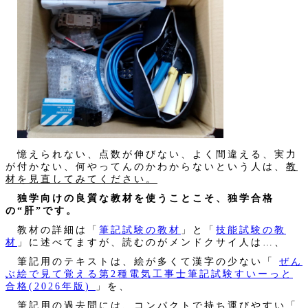
憶えられない、点数が伸びない、よく間違える、実力
が付かない、何やってんのかわからないという人は、
教
材を見直してみてください。
独学向けの良質な教材を使うことこそ、独学合格
の“肝”です。
教材の詳細は「
筆記試験の教材
」と「
技能試験の教
材
」に述べてますが、読むのがメンドクサイ人は…、
筆記用のテキストは、絵が多くて漢字の少ない「
ぜん
ぶ絵で見て覚える第2種電気工事士筆記試験すいーっと
合格(2026年版)
」を、
筆記用の過去問には、コンパクトで持ち運びやすい「