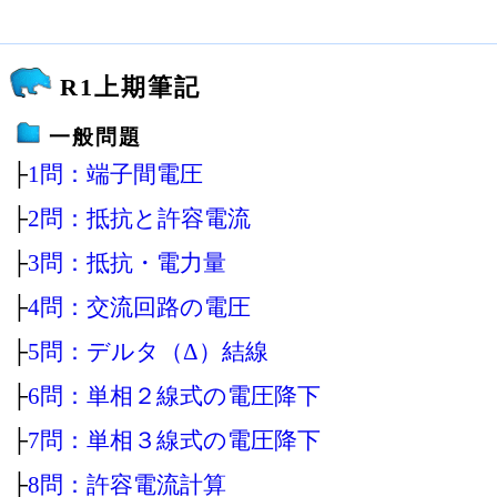
R1上期筆記
一般問題
├
1問：端子間電圧
├
2問：抵抗と許容電流
├
3問：抵抗・電力量
├
4問：交流回路の電圧
├
5問：デルタ（Δ）結線
├
6問：単相２線式の電圧降下
├
7問：単相３線式の電圧降下
├
8問：許容電流計算