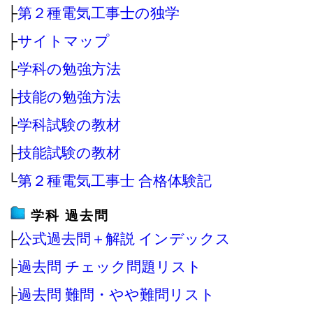
├
第２種電気工事士の独学
├
サイトマップ
├
学科の勉強方法
├
技能の勉強方法
├
学科試験の教材
├
技能試験の教材
└
第２種電気工事士 合格体験記
学科 過去問
├
公式過去問＋解説 インデックス
├
過去問 チェック問題リスト
├
過去問 難問・やや難問リスト