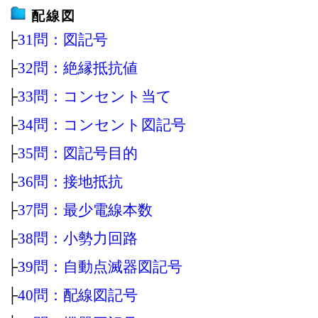
配線図
├
31問：図記号
├
32問：絶縁抵抗値
├
33問：コンセント当て
├
34問：コンセント図記号
├
35問：図記号目的
├
36問：接地抵抗
├
37問：最少電線本数
├
38問：小勢力回路
├
39問：自動点滅器図記号
├
40問：配線図記号