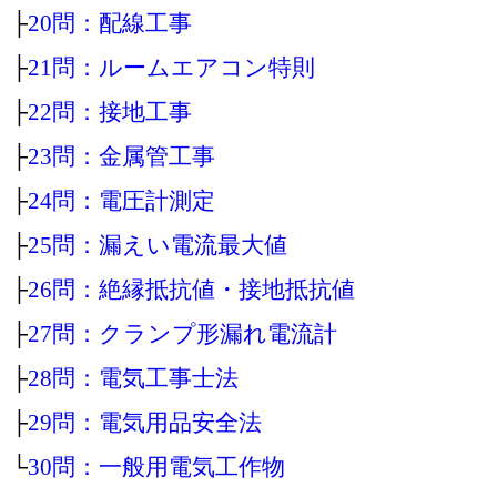
├
20問：配線工事
├
21問：ルームエアコン特則
├
22問：接地工事
├
23問：金属管工事
├
24問：電圧計測定
├
25問：漏えい電流最大値
├
26問：絶縁抵抗値・接地抵抗値
├
27問：クランプ形漏れ電流計
├
28問：電気工事士法
├
29問：電気用品安全法
└
30問：一般用電気工作物