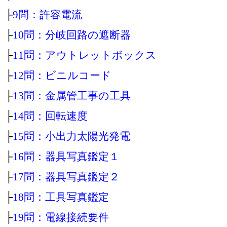
├
9問：許容電流
├
10問：分岐回路の遮断器
├
11問：アウトレットボックス
├
12問：ビニルコード
├
13問：金属管工事の工具
├
14問：回転速度
├
15問：小出力太陽光発電
├
16問：器具写真鑑定１
├
17問：器具写真鑑定２
├
18問：工具写真鑑定
├
19問：電線接続要件