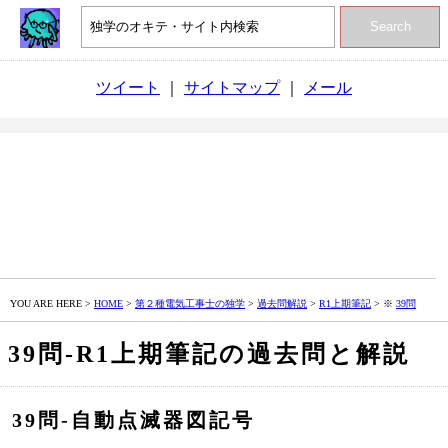
Search
ツイート
｜
サイトマップ
｜
メール
YOU ARE HERE >
HOME
>
第２種電気工事士の独学
>
過去問解説
>
R1上期筆記
> ※
39問
39問‐R1上期筆記の過去問と解説
39問‐自動点滅器図記号