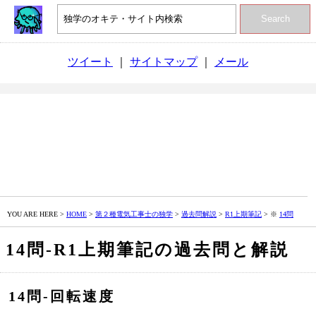
Search
ツイート
｜
サイトマップ
｜
メール
YOU ARE HERE >
HOME
>
第２種電気工事士の独学
>
過去問解説
>
R1上期筆記
> ※
14問
14問‐R1上期筆記の過去問と解説
14問‐回転速度