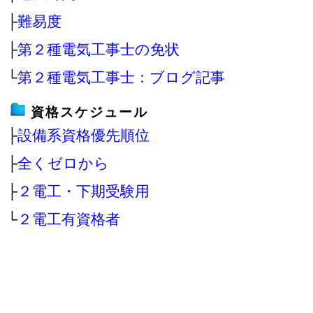
├
難易度
├
第２種電気工事士の免状
└
第２種電気工事士：ブログ記事
資格スケジュール
├
設備系資格優先順位
├
全くゼロから
├
２電工・下期受験用
└
２電工有資格者