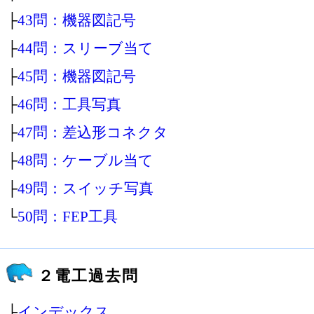
├
43問：機器図記号
├
44問：スリーブ当て
├
45問：機器図記号
├
46問：工具写真
├
47問：差込形コネクタ
├
48問：ケーブル当て
├
49問：スイッチ写真
└
50問：FEP工具
２電工過去問
├
インデックス