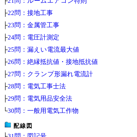
├
21問：ルームエアコン特則
├
22問：接地工事
├
23問：金属管工事
├
24問：電圧計測定
├
25問：漏えい電流最大値
├
26問：絶縁抵抗値・接地抵抗値
├
27問：クランプ形漏れ電流計
├
28問：電気工事士法
├
29問：電気用品安全法
└
30問：一般用電気工作物
配線図
├
31問：図記号