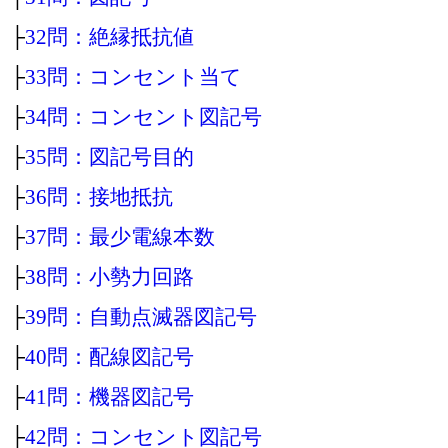
├
32問：絶縁抵抗値
├
33問：コンセント当て
├
34問：コンセント図記号
├
35問：図記号目的
├
36問：接地抵抗
├
37問：最少電線本数
├
38問：小勢力回路
├
39問：自動点滅器図記号
├
40問：配線図記号
├
41問：機器図記号
├
42問：コンセント図記号