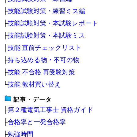
├
技能試験対策・練習ミス編
├
技能試験対策・本試験レポート
├
技能試験対策・本試験ミス
├
技能 直前チェックリスト
├
持ち込める物・不可の物
├
技能 不合格 再受験対策
└
技能 教材買い替え
記事・データ
├
第２種電気工事士 資格ガイド
├
合格率と一発合格率
├
勉強時間