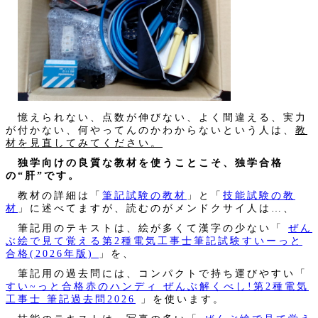
憶えられない、点数が伸びない、よく間違える、実力
が付かない、何やってんのかわからないという人は、
教
材を見直してみてください。
独学向けの良質な教材を使うことこそ、独学合格
の“肝”です。
教材の詳細は「
筆記試験の教材
」と「
技能試験の教
材
」に述べてますが、読むのがメンドクサイ人は…、
筆記用のテキストは、絵が多くて漢字の少ない「
ぜん
ぶ絵で見て覚える第2種電気工事士筆記試験すいーっと
合格(2026年版)
」を、
筆記用の過去問には、コンパクトで持ち運びやすい「
すい~っと合格赤のハンディ ぜんぶ解くべし!第2種電気
工事士 筆記過去問2026
」を使います。