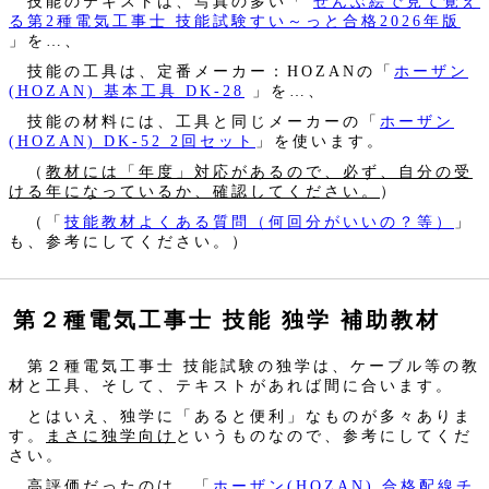
技能のテキストは、写真の多い「
ぜんぶ絵で見て覚え
る第2種電気工事士 技能試験すい～っと合格2026年版
」を…、
技能の工具は、定番メーカー：HOZANの「
ホーザン
(HOZAN) 基本工具 DK-28
」を…、
技能の材料には、工具と同じメーカーの「
ホーザン
(HOZAN) DK-52 2回セット
」を使います。
（
教材には「年度」対応があるので、必ず、自分の受
ける年になっているか、確認してください。
）
（「
技能教材よくある質問（何回分がいいの？等）
」
も、参考にしてください。）
第２種電気工事士 技能 独学 補助教材
第２種電気工事士 技能試験の独学は、ケーブル等の教
材と工具、そして、テキストがあれば間に合います。
とはいえ、独学に「あると便利」なものが多々ありま
す。
まさに独学向け
というものなので、参考にしてくだ
さい。
高評価だったのは、「
ホーザン(HOZAN) 合格配線チ