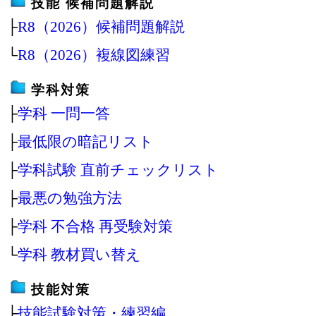
技能 候補問題解説
├
R8（2026）候補問題解説
└
R8（2026）複線図練習
学科対策
├
学科 一問一答
├
最低限の暗記リスト
├
学科試験 直前チェックリスト
├
最悪の勉強方法
├
学科 不合格 再受験対策
└
学科 教材買い替え
技能対策
├
技能試験対策・練習編