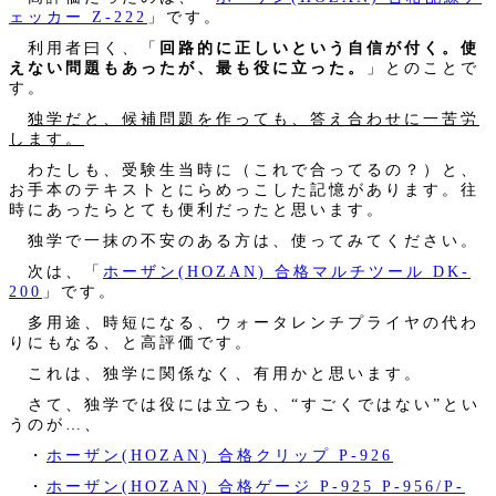
ェッカー Z-222
」です。
利用者曰く、「
回路的に正しいという自信が付く。使
えない問題もあったが、最も役に立った。
」とのことで
す。
独学だと、候補問題を作っても、答え合わせに一苦労
します。
わたしも、受験生当時に（これで合ってるの？）と、
お手本のテキストとにらめっこした記憶があります。往
時にあったらとても便利だったと思います。
独学で一抹の不安のある方は、使ってみてください。
次は、「
ホーザン(HOZAN) 合格マルチツール DK-
200
」です。
多用途、時短になる、ウォータレンチプライヤの代わ
りにもなる、と高評価です。
これは、独学に関係なく、有用かと思います。
さて、独学では役には立つも、“すごくではない”とい
うのが…、
・
ホーザン(HOZAN) 合格クリップ P-926
・
ホーザン(HOZAN) 合格ゲージ P-925 P-956/P-