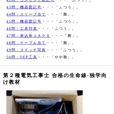
42問：コンセント図記号
・・・「ふつう」。
43問：機器図記号
・・・「ふつう」。
44問：スリーブ当て
・・・「難」。
45問：機器図記号
・・・「ふつう」。
46問：工具写真
・・・「ふつう」。
47問：差込形コネクタ
・・・「難」。
48問：ケーブル当て
・・・「難」。
49問：スイッチ写真
・・・「ふつう」。
50問：FEP工具
・・・「やや難」。
第２種電気工事士 合格の生命線‐独学向
け教材