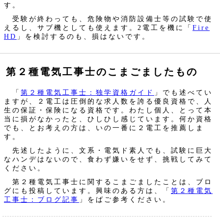
す。
受験が終わっても、危険物や消防設備士等の試験で使
えるし、サブ機としても使えます。2電工を機に「
Fire
HD
」を検討するのも、損はないです。
第２種電気工事士のこまごましたもの
「
第２種電気工事士：独学資格ガイド
」でも述べてい
ますが、２電工は圧倒的な求人数を誇る優良資格で、人
生の保証・保険になる資格です。わたし個人、とって本
当に損がなかったと、ひしひし感じています。何か資格
でも、とお考えの方は、いの一番に２電工を推薦しま
す。
先述したように、文系・電気ド素人でも、試験に巨大
なハンデはないので、食わず嫌いをせず、挑戦してみて
ください。
第２種電気工事士に関するこまごましたことは、ブロ
グにも投稿しています。興味のある方は、「
第２種電気
工事士：ブログ記事
」をばご参考ください。