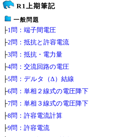
R1上期筆記
一般問題
├
1問：端子間電圧
├
2問：抵抗と許容電流
├
3問：抵抗・電力量
├
4問：交流回路の電圧
├
5問：デルタ（Δ）結線
├
6問：単相２線式の電圧降下
├
7問：単相３線式の電圧降下
├
8問：許容電流計算
├
9問：許容電流