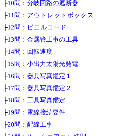
├
10問：分岐回路の遮断器
├
11問：アウトレットボックス
├
12問：ビニルコード
├
13問：金属管工事の工具
├
14問：回転速度
├
15問：小出力太陽光発電
├
16問：器具写真鑑定１
├
17問：器具写真鑑定２
├
18問：工具写真鑑定
├
19問：電線接続要件
├
20問：配線工事