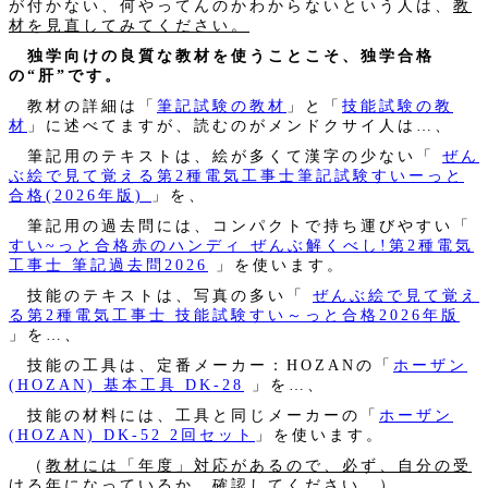
が付かない、何やってんのかわからないという人は、
教
材を見直してみてください。
独学向けの良質な教材を使うことこそ、独学合格
の“肝”です。
教材の詳細は「
筆記試験の教材
」と「
技能試験の教
材
」に述べてますが、読むのがメンドクサイ人は…、
筆記用のテキストは、絵が多くて漢字の少ない「
ぜん
ぶ絵で見て覚える第2種電気工事士筆記試験すいーっと
合格(2026年版)
」を、
筆記用の過去問には、コンパクトで持ち運びやすい「
すい~っと合格赤のハンディ ぜんぶ解くべし!第2種電気
工事士 筆記過去問2026
」を使います。
技能のテキストは、写真の多い「
ぜんぶ絵で見て覚え
る第2種電気工事士 技能試験すい～っと合格2026年版
」を…、
技能の工具は、定番メーカー：HOZANの「
ホーザン
(HOZAN) 基本工具 DK-28
」を…、
技能の材料には、工具と同じメーカーの「
ホーザン
(HOZAN) DK-52 2回セット
」を使います。
（
教材には「年度」対応があるので、必ず、自分の受
ける年になっているか、確認してください。
）