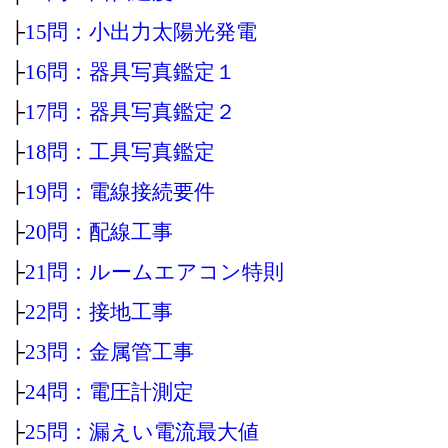
├
15問：小出力太陽光発電
├
16問：器具写真鑑定１
├
17問：器具写真鑑定２
├
18問：工具写真鑑定
├
19問：電線接続要件
├
20問：配線工事
├
21問：ルームエアコン特則
├
22問：接地工事
├
23問：金属管工事
├
24問：電圧計測定
├
25問：漏えい電流最大値