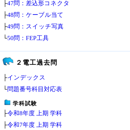
├
47問：差込形コネクタ
├
48問：ケーブル当て
├
49問：スイッチ写真
└
50問：FEP工具
２電工過去問
├
インデックス
└
問題番号科目対応表
学科試験
├
令和8年度 上期 学科
├
令和7年度 上期 学科