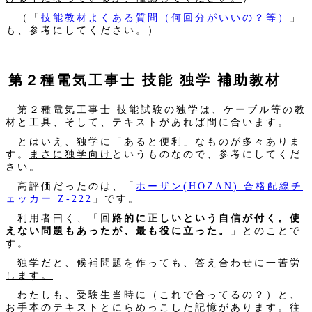
（「
技能教材よくある質問（何回分がいいの？等）
」
も、参考にしてください。）
第２種電気工事士 技能 独学 補助教材
第２種電気工事士 技能試験の独学は、ケーブル等の教
材と工具、そして、テキストがあれば間に合います。
とはいえ、独学に「あると便利」なものが多々ありま
す。
まさに独学向け
というものなので、参考にしてくだ
さい。
高評価だったのは、「
ホーザン(HOZAN) 合格配線チ
ェッカー Z-222
」です。
利用者曰く、「
回路的に正しいという自信が付く。使
えない問題もあったが、最も役に立った。
」とのことで
す。
独学だと、候補問題を作っても、答え合わせに一苦労
します。
わたしも、受験生当時に（これで合ってるの？）と、
お手本のテキストとにらめっこした記憶があります。往