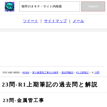
Search
ツイート
｜
サイトマップ
｜
メール
YOU ARE HERE >
HOME
>
第２種電気工事士の独学
>
過去問解説
>
R1上期筆記
> ※
23問
23問‐R1上期筆記の過去問と解説
23問‐金属管工事