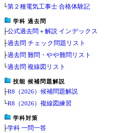
└
第２種電気工事士 合格体験記
学科 過去問
├
公式過去問＋解説 インデックス
├
過去問 チェック問題リスト
├
過去問 難問・やや難問リスト
└
過去問 複線図リスト
技能 候補問題解説
├
R8（2026）候補問題解説
└
R8（2026）複線図練習
学科対策
├
学科 一問一答