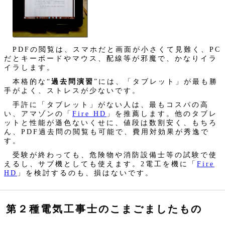
PDFの閲覧は、スマホだと画面が小さくて見難く、PC
だとキーボードやマウス、配線等が邪魔で、かなりイラ
イラします。
本格的な“
過去問演習
”には、「タブレット」が最も勝
手がよく、ストレスが少ないです。
手許に「タブレット」がない人は、最もコスパの高
い、アマゾンの「
Fire HD
」を推薦します。他のタブレ
ットと性能が遜色ないくせに、値段は数割安く、もちろ
ん、PDF過去問の閲覧も可能で、費用対効果が秀逸で
す。
受験が終わっても、危険物や消防設備士等の試験で使
えるし、サブ機としても使えます。2電工を機に「
Fire
HD
」を検討するのも、損はないです。
第２種電気工事士のこまごましたもの