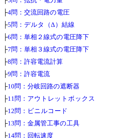
├
4問：交流回路の電圧
├
5問：デルタ（Δ）結線
├
6問：単相２線式の電圧降下
├
7問：単相３線式の電圧降下
├
8問：許容電流計算
├
9問：許容電流
├
10問：分岐回路の遮断器
├
11問：アウトレットボックス
├
12問：ビニルコード
├
13問：金属管工事の工具
├
14問：回転速度