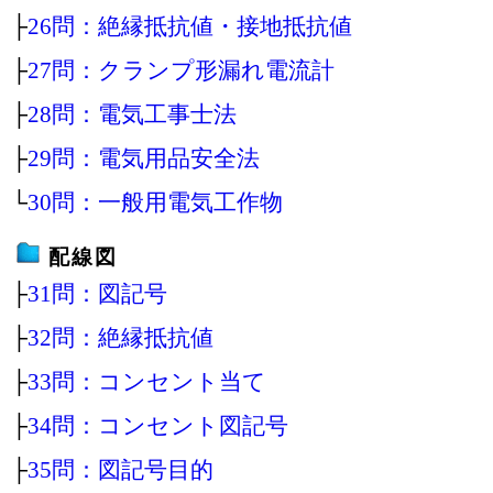
├
26問：絶縁抵抗値・接地抵抗値
├
27問：クランプ形漏れ電流計
├
28問：電気工事士法
├
29問：電気用品安全法
└
30問：一般用電気工作物
配線図
├
31問：図記号
├
32問：絶縁抵抗値
├
33問：コンセント当て
├
34問：コンセント図記号
├
35問：図記号目的