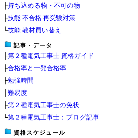
├
持ち込める物・不可の物
├
技能 不合格 再受験対策
└
技能 教材買い替え
記事・データ
├
第２種電気工事士 資格ガイド
├
合格率と一発合格率
├
勉強時間
├
難易度
├
第２種電気工事士の免状
└
第２種電気工事士：ブログ記事
資格スケジュール