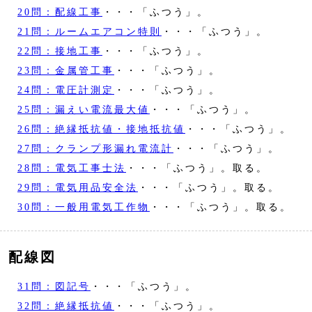
20問：配線工事
・・・「ふつう」。
21問：ルームエアコン特則
・・・「ふつう」。
22問：接地工事
・・・「ふつう」。
23問：金属管工事
・・・「ふつう」。
24問：電圧計測定
・・・「ふつう」。
25問：漏えい電流最大値
・・・「ふつう」。
26問：絶縁抵抗値・接地抵抗値
・・・「ふつう」。
27問：クランプ形漏れ電流計
・・・「ふつう」。
28問：電気工事士法
・・・「ふつう」。取る。
29問：電気用品安全法
・・・「ふつう」。取る。
30問：一般用電気工作物
・・・「ふつう」。取る。
配線図
31問：図記号
・・・「ふつう」。
32問：絶縁抵抗値
・・・「ふつう」。