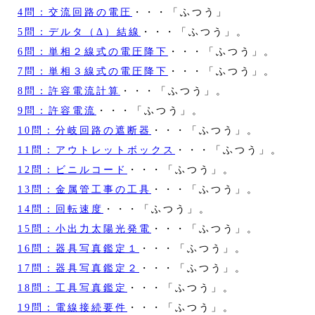
4問：交流回路の電圧
・・・「ふつう」
5問：デルタ（Δ）結線
・・・「ふつう」。
6問：単相２線式の電圧降下
・・・「ふつう」。
7問：単相３線式の電圧降下
・・・「ふつう」。
8問：許容電流計算
・・・「ふつう」。
9問：許容電流
・・・「ふつう」。
10問：分岐回路の遮断器
・・・「ふつう」。
11問：アウトレットボックス
・・・「ふつう」。
12問：ビニルコード
・・・「ふつう」。
13問：金属管工事の工具
・・・「ふつう」。
14問：回転速度
・・・「ふつう」。
15問：小出力太陽光発電
・・・「ふつう」。
16問：器具写真鑑定１
・・・「ふつう」。
17問：器具写真鑑定２
・・・「ふつう」。
18問：工具写真鑑定
・・・「ふつう」。
19問：電線接続要件
・・・「ふつう」。