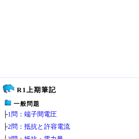
R1上期筆記
一般問題
├
1問：端子間電圧
├
2問：抵抗と許容電流
├
3問：抵抗・電力量