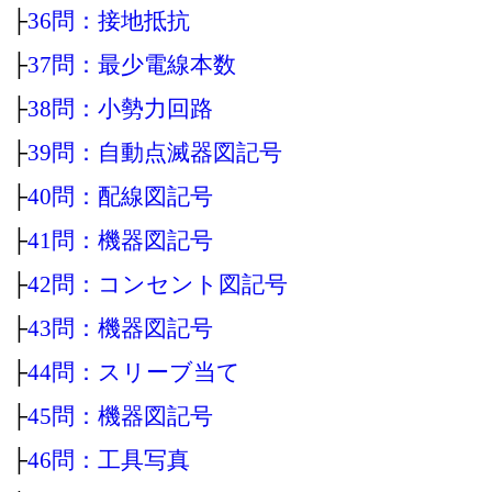
├
36問：接地抵抗
├
37問：最少電線本数
├
38問：小勢力回路
├
39問：自動点滅器図記号
├
40問：配線図記号
├
41問：機器図記号
├
42問：コンセント図記号
├
43問：機器図記号
├
44問：スリーブ当て
├
45問：機器図記号
├
46問：工具写真