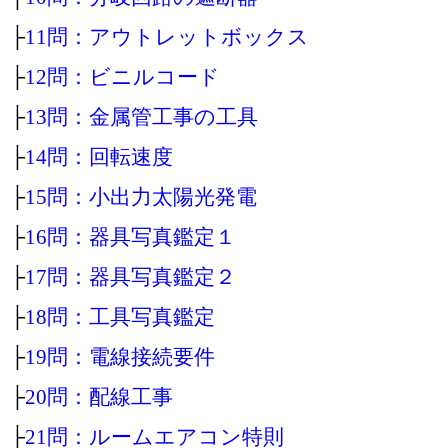
├
11問：アウトレットボックス
├
12問：ビニルコード
├
13問：金属管工事の工具
├
14問：回転速度
├
15問：小出力太陽光発電
├
16問：器具写真鑑定１
├
17問：器具写真鑑定２
├
18問：工具写真鑑定
├
19問：電線接続要件
├
20問：配線工事
├
21問：ルームエアコン特則