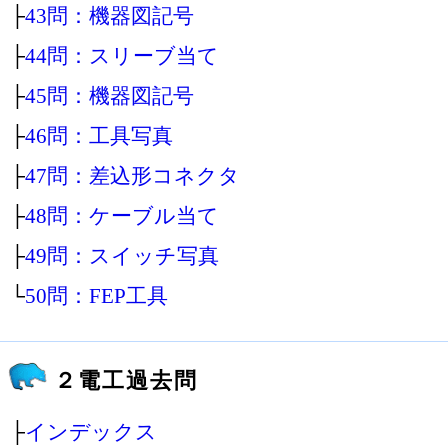
├
43問：機器図記号
├
44問：スリーブ当て
├
45問：機器図記号
├
46問：工具写真
├
47問：差込形コネクタ
├
48問：ケーブル当て
├
49問：スイッチ写真
└
50問：FEP工具
２電工過去問
├
インデックス