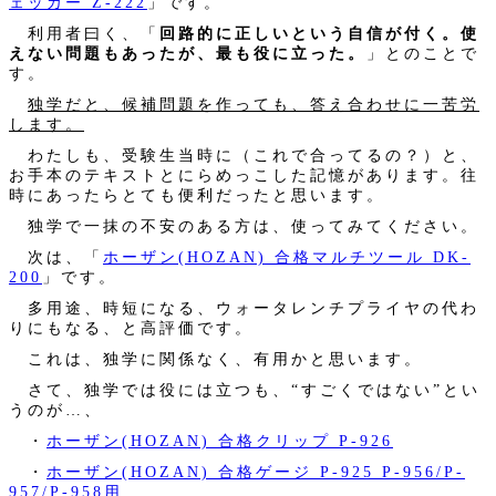
ェッカー Z-222
」です。
利用者曰く、「
回路的に正しいという自信が付く。使
えない問題もあったが、最も役に立った。
」とのことで
す。
独学だと、候補問題を作っても、答え合わせに一苦労
します。
わたしも、受験生当時に（これで合ってるの？）と、
お手本のテキストとにらめっこした記憶があります。往
時にあったらとても便利だったと思います。
独学で一抹の不安のある方は、使ってみてください。
次は、「
ホーザン(HOZAN) 合格マルチツール DK-
200
」です。
多用途、時短になる、ウォータレンチプライヤの代わ
りにもなる、と高評価です。
これは、独学に関係なく、有用かと思います。
さて、独学では役には立つも、“すごくではない”とい
うのが…、
・
ホーザン(HOZAN) 合格クリップ P-926
・
ホーザン(HOZAN) 合格ゲージ P-925 P-956/P-
957/P-958用