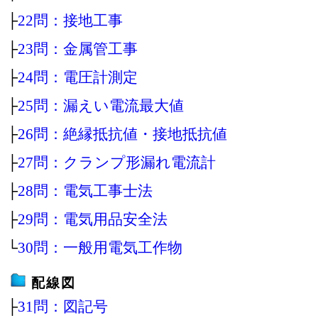
├
22問：接地工事
├
23問：金属管工事
├
24問：電圧計測定
├
25問：漏えい電流最大値
├
26問：絶縁抵抗値・接地抵抗値
├
27問：クランプ形漏れ電流計
├
28問：電気工事士法
├
29問：電気用品安全法
└
30問：一般用電気工作物
配線図
├
31問：図記号