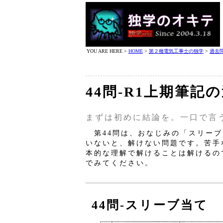
YOU ARE HERE >
HOME
>
第２種電気工事士の独学
>
過去
44問‐R1上期筆記
まずは初めに結論を。一口で言
第44問は、おなじみの「スリーブ
いないと、解けない問題です。苦手
本的な理解で解けることは解けるの
でみてください。
44問‐スリーブ当て