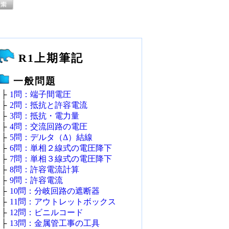
R1上期筆記
一般問題
├
1問：端子間電圧
├
2問：抵抗と許容電流
├
3問：抵抗・電力量
├
4問：交流回路の電圧
├
5問：デルタ（Δ）結線
├
6問：単相２線式の電圧降下
├
7問：単相３線式の電圧降下
├
8問：許容電流計算
├
9問：許容電流
├
10問：分岐回路の遮断器
├
11問：アウトレットボックス
├
12問：ビニルコード
├
13問：金属管工事の工具