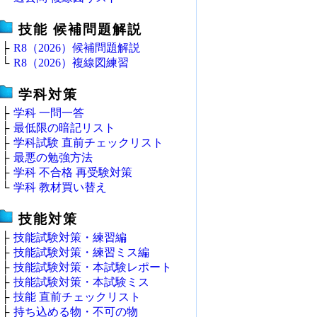
技能 候補問題解説
├
R8（2026）候補問題解説
└
R8（2026）複線図練習
学科対策
├
学科 一問一答
├
最低限の暗記リスト
├
学科試験 直前チェックリスト
├
最悪の勉強方法
├
学科 不合格 再受験対策
└
学科 教材買い替え
技能対策
├
技能試験対策・練習編
├
技能試験対策・練習ミス編
├
技能試験対策・本試験レポート
├
技能試験対策・本試験ミス
├
技能 直前チェックリスト
├
持ち込める物・不可の物