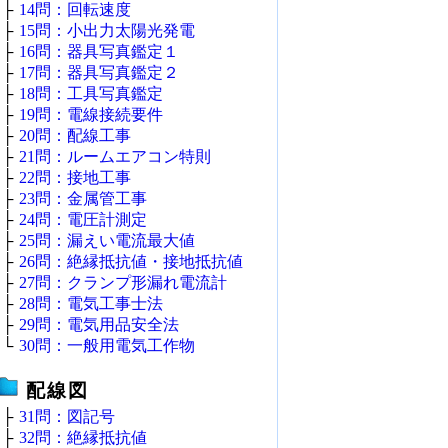
├
14問：回転速度
├
15問：小出力太陽光発電
├
16問：器具写真鑑定１
├
17問：器具写真鑑定２
├
18問：工具写真鑑定
├
19問：電線接続要件
├
20問：配線工事
├
21問：ルームエアコン特則
├
22問：接地工事
├
23問：金属管工事
├
24問：電圧計測定
├
25問：漏えい電流最大値
├
26問：絶縁抵抗値・接地抵抗値
├
27問：クランプ形漏れ電流計
├
28問：電気工事士法
├
29問：電気用品安全法
└
30問：一般用電気工作物
配線図
├
31問：図記号
├
32問：絶縁抵抗値