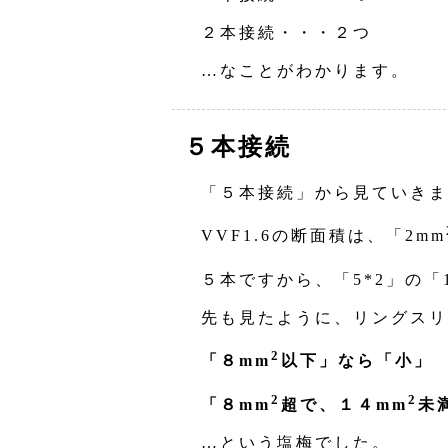
２本接続・・・２つ
…なことがわかります。
５本接続
「５本接続」から見ていきま
VVF1.6の断面積は、「2mm
５本ですから、「5*2」の「1
先も見たように、リングスリ
2
「８mm
以下」なら「小」
2
2
「８mm
超で、１４mm
未
…という塩梅でした。