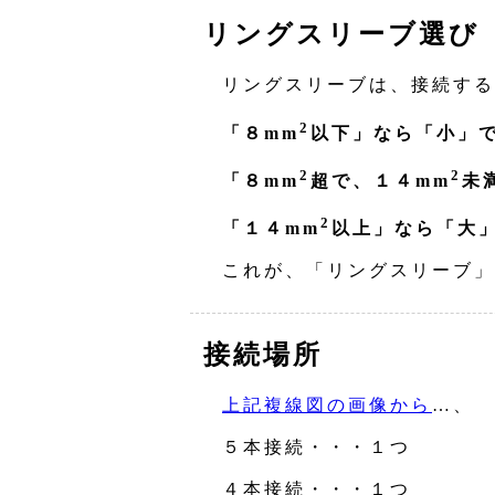
リングスリーブ選び
リングスリーブは、接続する
2
「８mm
以下」なら「小」
2
2
「８mm
超で、１４mm
未
2
「１４mm
以上」なら「大
これが、「リングスリーブ」
接続場所
上記複線図の画像から
…、
５本接続・・・１つ
４本接続・・・１つ