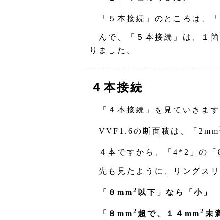
「５本接続」のところは、「1
んで、「５本接続」は、１箇
りました。
４本接続
「４本接続」を見ていきます
VVF1.6の断面積は、「2mm
４本ですから、「4*2」の「
先も見たように、リングスリ
2
「８mm
以下」なら「小」
2
2
「８mm
超で、１４mm
未