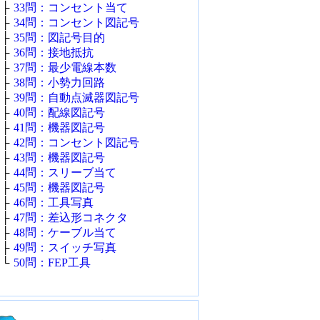
├
33問：コンセント当て
├
34問：コンセント図記号
├
35問：図記号目的
├
36問：接地抵抗
├
37問：最少電線本数
├
38問：小勢力回路
├
39問：自動点滅器図記号
├
40問：配線図記号
├
41問：機器図記号
├
42問：コンセント図記号
├
43問：機器図記号
├
44問：スリーブ当て
├
45問：機器図記号
├
46問：工具写真
├
47問：差込形コネクタ
├
48問：ケーブル当て
├
49問：スイッチ写真
└
50問：FEP工具