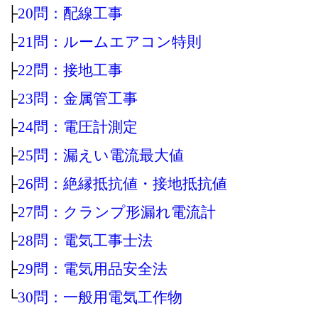
├
20問：配線工事
├
21問：ルームエアコン特則
├
22問：接地工事
├
23問：金属管工事
├
24問：電圧計測定
├
25問：漏えい電流最大値
├
26問：絶縁抵抗値・接地抵抗値
├
27問：クランプ形漏れ電流計
├
28問：電気工事士法
├
29問：電気用品安全法
└
30問：一般用電気工作物