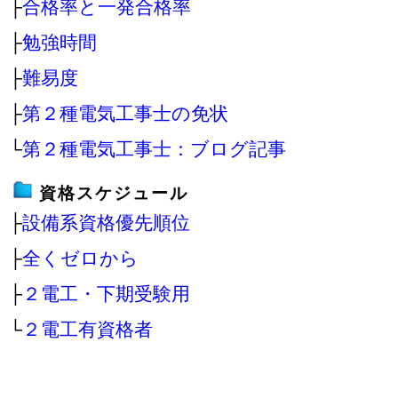
├
合格率と一発合格率
├
勉強時間
├
難易度
├
第２種電気工事士の免状
└
第２種電気工事士：ブログ記事
資格スケジュール
├
設備系資格優先順位
├
全くゼロから
├
２電工・下期受験用
└
２電工有資格者