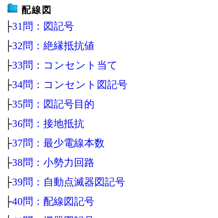
配線図
├
31問：図記号
├
32問：絶縁抵抗値
├
33問：コンセント当て
├
34問：コンセント図記号
├
35問：図記号目的
├
36問：接地抵抗
├
37問：最少電線本数
├
38問：小勢力回路
├
39問：自動点滅器図記号
├
40問：配線図記号