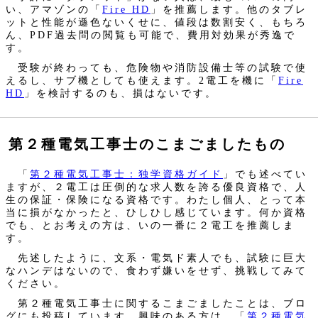
い、アマゾンの「
Fire HD
」を推薦します。他のタブレ
ットと性能が遜色ないくせに、値段は数割安く、もちろ
ん、PDF過去問の閲覧も可能で、費用対効果が秀逸で
す。
受験が終わっても、危険物や消防設備士等の試験で使
えるし、サブ機としても使えます。2電工を機に「
Fire
HD
」を検討するのも、損はないです。
第２種電気工事士のこまごましたもの
「
第２種電気工事士：独学資格ガイド
」でも述べてい
ますが、２電工は圧倒的な求人数を誇る優良資格で、人
生の保証・保険になる資格です。わたし個人、とって本
当に損がなかったと、ひしひし感じています。何か資格
でも、とお考えの方は、いの一番に２電工を推薦しま
す。
先述したように、文系・電気ド素人でも、試験に巨大
なハンデはないので、食わず嫌いをせず、挑戦してみて
ください。
第２種電気工事士に関するこまごましたことは、ブロ
グにも投稿しています。興味のある方は、「
第２種電気