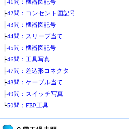
├
41問：機器図記号
├
42問：コンセント図記号
├
43問：機器図記号
├
44問：スリーブ当て
├
45問：機器図記号
├
46問：工具写真
├
47問：差込形コネクタ
├
48問：ケーブル当て
├
49問：スイッチ写真
└
50問：FEP工具