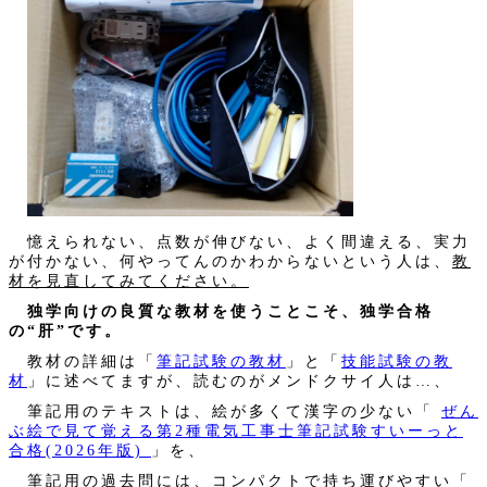
憶えられない、点数が伸びない、よく間違える、実力
が付かない、何やってんのかわからないという人は、
教
材を見直してみてください。
独学向けの良質な教材を使うことこそ、独学合格
の“肝”です。
教材の詳細は「
筆記試験の教材
」と「
技能試験の教
材
」に述べてますが、読むのがメンドクサイ人は…、
筆記用のテキストは、絵が多くて漢字の少ない「
ぜん
ぶ絵で見て覚える第2種電気工事士筆記試験すいーっと
合格(2026年版)
」を、
筆記用の過去問には、コンパクトで持ち運びやすい「