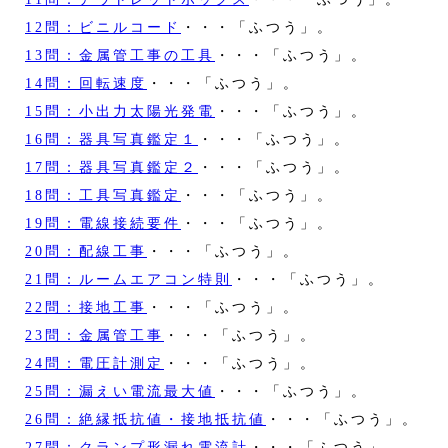
12問：ビニルコード
・・・「ふつう」。
13問：金属管工事の工具
・・・「ふつう」。
14問：回転速度
・・・「ふつう」。
15問：小出力太陽光発電
・・・「ふつう」。
16問：器具写真鑑定１
・・・「ふつう」。
17問：器具写真鑑定２
・・・「ふつう」。
18問：工具写真鑑定
・・・「ふつう」。
19問：電線接続要件
・・・「ふつう」。
20問：配線工事
・・・「ふつう」。
21問：ルームエアコン特則
・・・「ふつう」。
22問：接地工事
・・・「ふつう」。
23問：金属管工事
・・・「ふつう」。
24問：電圧計測定
・・・「ふつう」。
25問：漏えい電流最大値
・・・「ふつう」。
26問：絶縁抵抗値・接地抵抗値
・・・「ふつう」。
27問：クランプ形漏れ電流計
・・・「ふつう」。