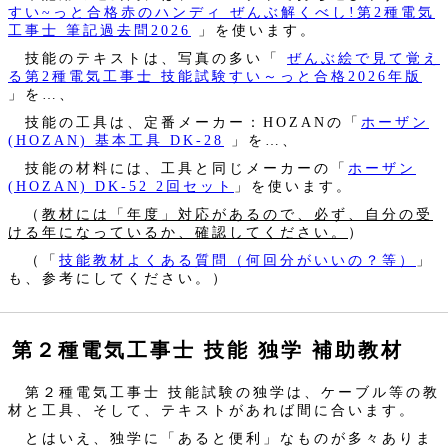
すい~っと合格赤のハンディ ぜんぶ解くべし!第2種電気
工事士 筆記過去問2026
」を使います。
技能のテキストは、写真の多い「
ぜんぶ絵で見て覚え
る第2種電気工事士 技能試験すい～っと合格2026年版
」を…、
技能の工具は、定番メーカー：HOZANの「
ホーザン
(HOZAN) 基本工具 DK-28
」を…、
技能の材料には、工具と同じメーカーの「
ホーザン
(HOZAN) DK-52 2回セット
」を使います。
（
教材には「年度」対応があるので、必ず、自分の受
ける年になっているか、確認してください。
）
（「
技能教材よくある質問（何回分がいいの？等）
」
も、参考にしてください。）
第２種電気工事士 技能 独学 補助教材
第２種電気工事士 技能試験の独学は、ケーブル等の教
材と工具、そして、テキストがあれば間に合います。
とはいえ、独学に「あると便利」なものが多々ありま