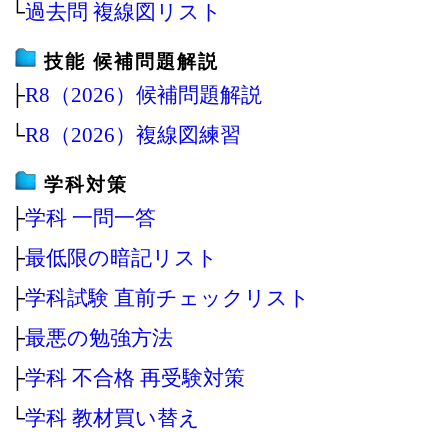
└
過去問 複線図リスト
技能 候補問題解説
├
R8（2026）候補問題解説
└
R8（2026）複線図練習
学科対策
├
学科 一問一答
├
最低限の暗記リスト
├
学科試験 直前チェックリスト
├
最悪の勉強方法
├
学科 不合格 再受験対策
└
学科 教材買い替え