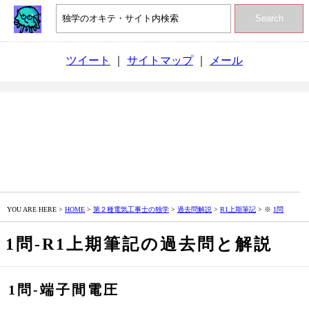
Search
ツイート
｜
サイトマップ
｜
メール
YOU ARE HERE >
HOME
>
第２種電気工事士の独学
>
過去問解説
>
R1上期筆記
> ※
1問
1問‐R1上期筆記の過去問と解説
1問‐端子間電圧