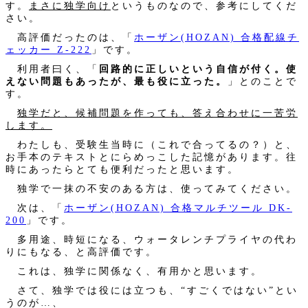
す。
まさに独学向け
というものなので、参考にしてくだ
さい。
高評価だったのは、「
ホーザン(HOZAN) 合格配線チ
ェッカー Z-222
」です。
利用者曰く、「
回路的に正しいという自信が付く。使
えない問題もあったが、最も役に立った。
」とのことで
す。
独学だと、候補問題を作っても、答え合わせに一苦労
します。
わたしも、受験生当時に（これで合ってるの？）と、
お手本のテキストとにらめっこした記憶があります。往
時にあったらとても便利だったと思います。
独学で一抹の不安のある方は、使ってみてください。
次は、「
ホーザン(HOZAN) 合格マルチツール DK-
200
」です。
多用途、時短になる、ウォータレンチプライヤの代わ
りにもなる、と高評価です。
これは、独学に関係なく、有用かと思います。
さて、独学では役には立つも、“すごくではない”とい
うのが…、