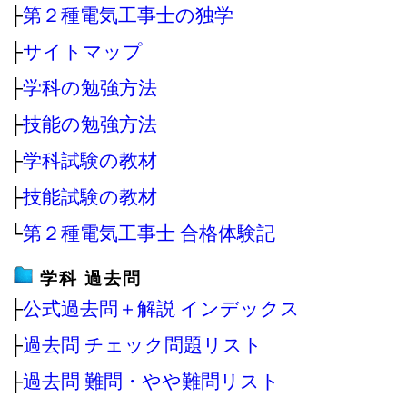
├
第２種電気工事士の独学
├
サイトマップ
├
学科の勉強方法
├
技能の勉強方法
├
学科試験の教材
├
技能試験の教材
└
第２種電気工事士 合格体験記
学科 過去問
├
公式過去問＋解説 インデックス
├
過去問 チェック問題リスト
├
過去問 難問・やや難問リスト