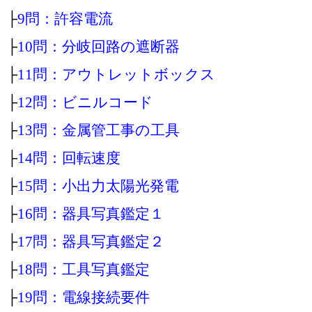
├
9問：許容電流
├
10問：分岐回路の遮断器
├
11問：アウトレットボックス
├
12問：ビニルコード
├
13問：金属管工事の工具
├
14問：回転速度
├
15問：小出力太陽光発電
├
16問：器具写真鑑定１
├
17問：器具写真鑑定２
├
18問：工具写真鑑定
├
19問：電線接続要件