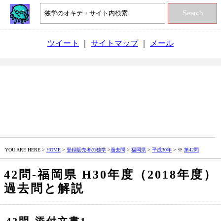
Search
ツイート
｜
サイトマップ
｜
メール
YOU ARE HERE >
HOME
>
登録販売者の独学
>
過去問
>
福岡県
>
平成30年
> ※
第42問
42問‐福岡県 H30年度（2018年度）
過去問と解説