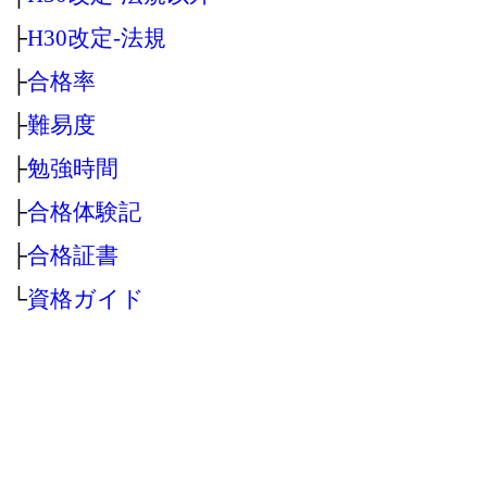
├
H30改定‐法規
├
合格率
├
難易度
├
勉強時間
├
合格体験記
├
合格証書
└
資格ガイド