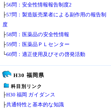
├
56問：安全性情報報告制度2
├
57問：製造販売業者による副作用の報告制
度
├
58問：医薬品の安全性情報
├
59問：医薬品ＰＬセンター
└
60問：適正使用及びその啓発活動
H30 福岡県
科目別リンク
├
H30 福岡 ガイダンス
├
共通特性と基本的な知識