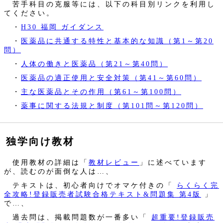
苦手科目の克服等には、以下の科目別リンクを利用し
てください。
・
H30 福岡 ガイダンス
・
医薬品に共通する特性と基本的な知識（第1～第20
問）
・
人体の働きと医薬品（第21～第40問）
・
医薬品の適正使用と安全対策（第41～第60問）
・
主な医薬品とその作用（第61～第100問）
・
薬事に関する法規と制度（第101問～第120問）
独学向け教材
使用教材の詳細は「
教材レビュー
」に述べています
が、読むのが面倒な人は…、
テキストは、初心者向けでオマケ付きの「
らくらく完
全攻略!登録販売者試験合格テキスト&問題集 第4版
」
で…、
過去問は、掲載問題数が一番多い「
超重要!登録販売