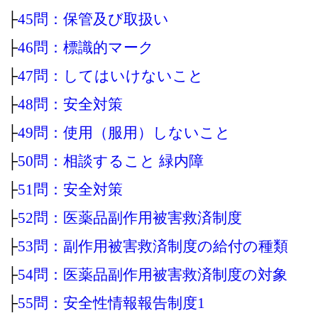
├
45問：保管及び取扱い
├
46問：標識的マーク
├
47問：してはいけないこと
├
48問：安全対策
├
49問：使用（服用）しないこと
├
50問：相談すること 緑内障
├
51問：安全対策
├
52問：医薬品副作用被害救済制度
├
53問：副作用被害救済制度の給付の種類
├
54問：医薬品副作用被害救済制度の対象
├
55問：安全性情報報告制度1