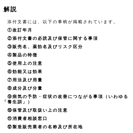
解説
添付文書には、以下の事柄が掲載されています。
①改訂年月
②添付文書の必読及び保管に関する事項
③販売名、薬効名及びリスク区分
④製品の特徴
⑤使用上の注意
⑥効能又は効果
⑦用法及び用量
⑧成分及び分量
⑨病気の予防・症状の改善につながる事項（いわゆる
「養生訓」）
⑩保管及び取扱い上の注意
⑪消費者相談窓口
⑫製造販売業者の名称及び所在地