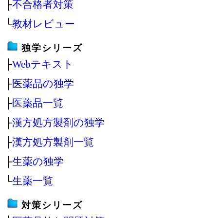
├
不合格者対策
└
教材レビュー
独学シリーズ
├
Webテキスト
├
医薬品の独学
├
医薬品一覧
├
漢方処方製剤の独学
├
漢方処方製剤一覧
├
生薬の独学
└
生薬一覧
対策シリーズ