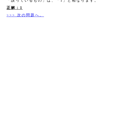
「誤っているもの」は、「1」と相なります。
正解：1
>>> 次の問題へ。