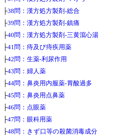
├
38問：漢方処方製剤‐総合
├
39問：漢方処方製剤‐鎮痛
├
40問：漢方処方製剤‐三黄瀉心湯
├
41問：痔及び痔疾用薬
├
42問：生薬‐利尿作用
├
43問：婦人薬
├
44問：鼻炎用内服薬‐胃酸過多
├
45問：鼻炎用点鼻薬
├
46問：点眼薬
├
47問：眼科用薬
├
48問：きず口等の殺菌消毒成分