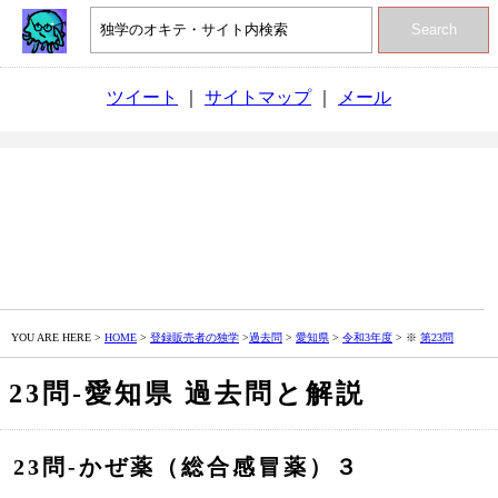
Search
ツイート
｜
サイトマップ
｜
メール
YOU ARE HERE >
HOME
>
登録販売者の独学
>
過去問
>
愛知県
>
令和3年度
> ※
第23問
23問‐愛知県 過去問と解説
23問‐かぜ薬（総合感冒薬）３