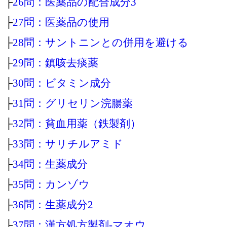
├
26問：医薬品の配合成分3
├
27問：医薬品の使用
├
28問：サントニンとの併用を避ける
├
29問：鎮咳去痰薬
├
30問：ビタミン成分
├
31問：グリセリン浣腸薬
├
32問：貧血用薬（鉄製剤）
├
33問：サリチルアミド
├
34問：生薬成分
├
35問：カンゾウ
├
36問：生薬成分2
├
37問：漢方処方製剤‐マオウ