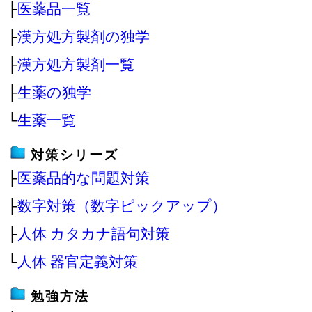
├
医薬品一覧
├
漢方処方製剤の独学
├
漢方処方製剤一覧
├
生薬の独学
└
生薬一覧
対策シリーズ
├
医薬品的な問題対策
├
数字対策（数字ピックアップ）
├
人体 カタカナ語句対策
└
人体 器官定義対策
勉強方法