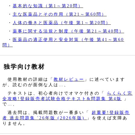
・
基本的な知識（第1～第20問）
・
主な医薬品とその作用（第21～第60問）
・
人体の働きと医薬品（午後 第1～第20問）
・
薬事に関する法規と制度（午後 第21～第40問）
・
医薬品の適正使用と安全対策（午後 第41～第60
問）
独学向け教材
使用教材の詳細は「
教材レビュー
」に述べています
が、読むのが面倒な人は…、
テキストは、初心者向けでオマケ付きの「
らくらく完
全攻略!登録販売者試験合格テキスト&問題集 第4版
」
で…、
過去問は、掲載問題数が一番多い「
超重要!登録販売
者 過去問題集 '26年版 (2026年版)
」を使えば支障あ
りません。