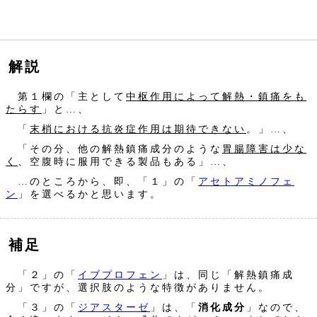
解説
第１欄の「主として
中枢作用によって解熱・鎮痛をも
たらす
」と…、
「
末梢における抗炎症作用は期待できない
。」…、
「その分、他の解熱鎮痛成分のような
胃腸障害は少な
く
、空腹時に服用できる製品もある」…、
…のところから、即、「１」の「
アセトアミノフェ
ン
」を選べるかと思います。
補足
「２」の「
イブプロフェン
」は、同じ「解熱鎮痛成
分」ですが、選択肢のような特徴がありません。
「３」の「
ジアスターゼ
」は、「
消化成分
」なので、