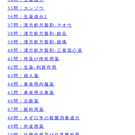
35問：カンゾウ
36問：生薬成分2
37問：漢方処方製剤‐マオウ
38問：漢方処方製剤‐総合
39問：漢方処方製剤‐鎮痛
40問：漢方処方製剤‐三黄瀉心湯
41問：痔及び痔疾用薬
42問：生薬‐利尿作用
43問：婦人薬
44問：鼻炎用内服薬
45問：鼻炎用点鼻薬
46問：点眼薬
47問：眼科用薬
48問：きず口等の殺菌消毒成分
49問：外皮用薬
50問：抗菌作用及び抗真菌作用