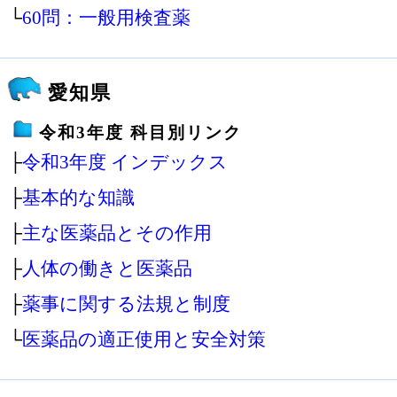
└
60問：一般用検査薬
愛知県
令和3年度 科目別リンク
├
令和3年度 インデックス
├
基本的な知識
├
主な医薬品とその作用
├
人体の働きと医薬品
├
薬事に関する法規と制度
└
医薬品の適正使用と安全対策