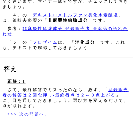
全く違います。マイナー成分ですが、チェックしておき
ましょう。
「４」の「
デキストロメトルファン臭化水素酸塩
」
は、鎮咳去痰薬の「
非麻薬性鎮咳成分
」です。
参考：
非麻酔性鎮咳成分‐登録販売者 医薬品の語呂合
わせ
「５」の「
プロザイム
は、 「
消化成分
」です。これ
も、テキストで確認しておきましょう。
答え
正解：1
さて、最終解答でミスったのなら、必ず、「
登録販売
者の解答は２回念押し‐最終得点は２～３点上がる
」
に、目を通しておきましょう。選び方を変えるだけで、
点が取れます。
>>> 次の問題へ。