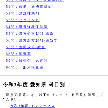
51問：歯痛・歯槽膿漏薬
52問：禁煙補助剤
53問：ビタミンＤ
54問：滋養強壮保健薬
55問：漢方処方製剤‐総論
56問：漢方処方製剤‐薬当て
57問：生薬成分‐総合
58問：消毒薬
59問：殺虫剤・忌避剤
60問：一般用検査薬
令和3年度 愛知県 科目別
弱点克服等には、以下のリンクで、科目別に演習して
ください。
・
令和3年度 インデックス