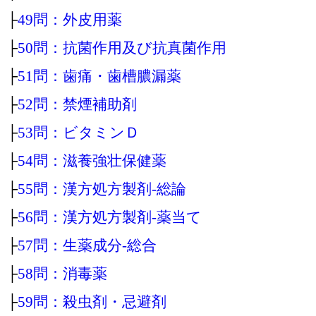
├
49問：外皮用薬
├
50問：抗菌作用及び抗真菌作用
├
51問：歯痛・歯槽膿漏薬
├
52問：禁煙補助剤
├
53問：ビタミンＤ
├
54問：滋養強壮保健薬
├
55問：漢方処方製剤‐総論
├
56問：漢方処方製剤‐薬当て
├
57問：生薬成分‐総合
├
58問：消毒薬
├
59問：殺虫剤・忌避剤