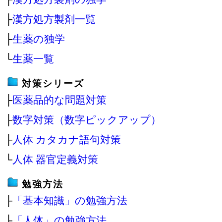
├
漢方処方製剤一覧
├
生薬の独学
└
生薬一覧
対策シリーズ
├
医薬品的な問題対策
├
数字対策（数字ピックアップ）
├
人体 カタカナ語句対策
└
人体 器官定義対策
勉強方法
├
「基本知識」の勉強方法
├
「人体」の勉強方法