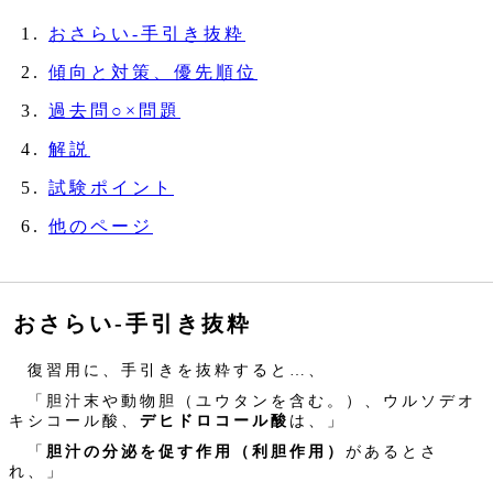
おさらい‐手引き抜粋
傾向と対策、優先順位
過去問○×問題
解説
試験ポイント
他のページ
おさらい‐手引き抜粋
復習用に、手引きを抜粋すると…、
「胆汁末や動物胆（ユウタンを含む。）、ウルソデオ
キシコール酸、
デヒドロコール酸
は、」
「
胆汁の分泌を促す作用（利胆作用）
があるとさ
れ、」