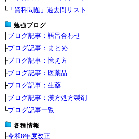
└
「資料問題」過去問リスト
勉強ブログ
├
ブログ記事：語呂合わせ
├
ブログ記事：まとめ
├
ブログ記事：憶え方
├
ブログ記事：医薬品
├
ブログ記事：生薬
├
ブログ記事：漢方処方製剤
└
ブログ記事一覧
各種情報
├
令和8年度改正