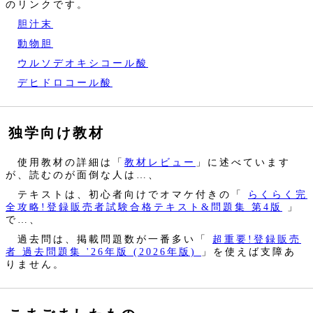
のリンクです。
胆汁末
動物胆
ウルソデオキシコール酸
デヒドロコール酸
独学向け教材
使用教材の詳細は「
教材レビュー
」に述べています
が、読むのが面倒な人は…、
テキストは、初心者向けでオマケ付きの「
らくらく完
全攻略!登録販売者試験合格テキスト&問題集 第4版
」
で…、
過去問は、掲載問題数が一番多い「
超重要!登録販売
者 過去問題集 '26年版 (2026年版)
」を使えば支障あ
りません。