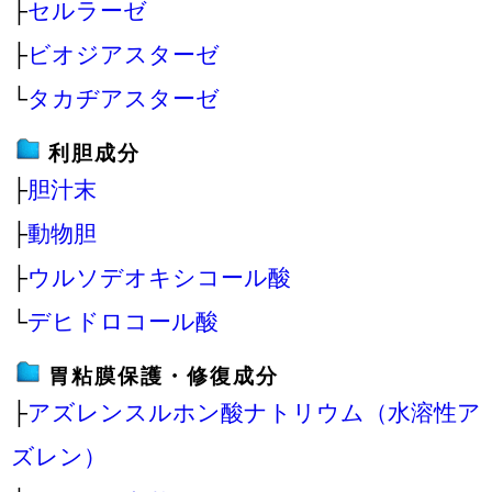
├
セルラーゼ
├
ビオジアスターゼ
└
タカヂアスターゼ
利胆成分
├
胆汁末
├
動物胆
├
ウルソデオキシコール酸
└
デヒドロコール酸
胃粘膜保護・修復成分
├
アズレンスルホン酸ナトリウム（水溶性ア
ズレン）