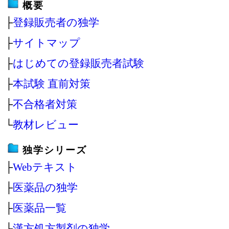
概要
├
登録販売者の独学
├
サイトマップ
├
はじめての登録販売者試験
├
本試験 直前対策
├
不合格者対策
└
教材レビュー
独学シリーズ
├
Webテキスト
├
医薬品の独学
├
医薬品一覧
├
漢方処方製剤の独学