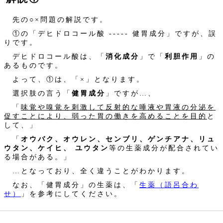
先の○×問題の解説です。
①の「デヒドロコール酸 ----- 健胃成分」ですが、誤
りです。
デヒドロコール酸は、「
消化成分
」で「
利胆作用
」の
あるものです。
よって、①は、「×」となります。
選択肢の言う「
健胃成分
」ですが…、
「
味覚や嗅覚を刺激して反射的な唾液や胃液の分泌を
促すことにより、弱った胃の働きを高めることを目的
と
して、」
「
オウバク、オウレン、センブリ、ゲンチアナ、リュ
ウタン、ケイヒ、 ユウタン
等の生薬成分が配合されてい
る場合がある。」
…となっており、全く違うことがわかります。
なお、「健胃成分」の生薬は、「
生薬（語呂合わ
せ）
」を参考にしてください。