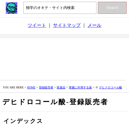
Search
ツイート
｜
サイトマップ
｜
メール
YOU ARE HERE >
HOME
>
登録販売者
>
医薬品
>
胃腸に作用する薬
> ※
デヒドロコール酸
デヒドロコール酸‐登録販売者
インデックス