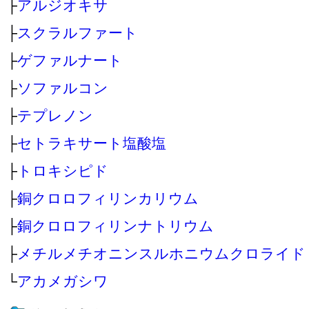
├
アルジオキサ
├
スクラルファート
├
ゲファルナート
├
ソファルコン
├
テプレノン
├
セトラキサート塩酸塩
├
トロキシピド
├
銅クロロフィリンカリウム
├
銅クロロフィリンナトリウム
├
メチルメチオニンスルホニウムクロライド
└
アカメガシワ