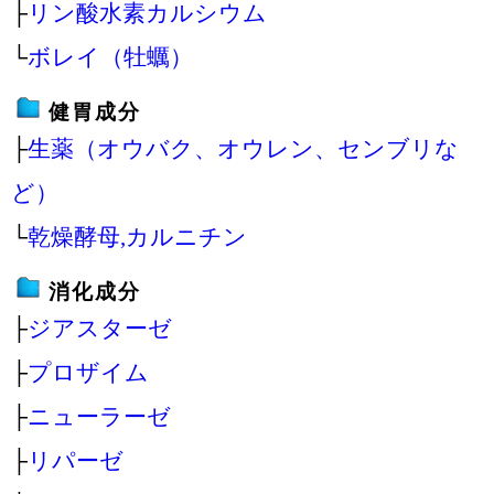
├
リン酸水素カルシウム
└
ボレイ（牡蠣）
健胃成分
├
生薬（オウバク、オウレン、センブリな
ど）
└
乾燥酵母,カルニチン
消化成分
├
ジアスターゼ
├
プロザイム
├
ニューラーゼ
├
リパーゼ