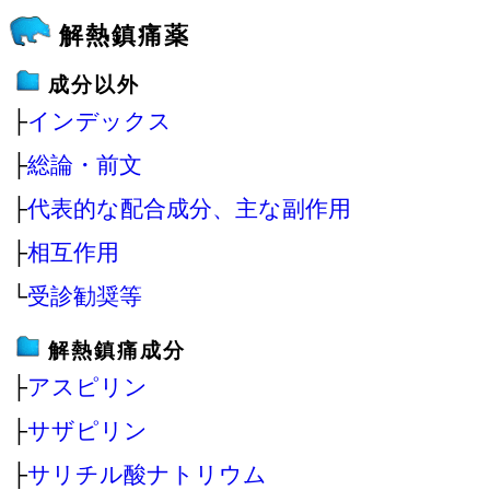
解熱鎮痛薬
成分以外
├
インデックス
├
総論・前文
├
代表的な配合成分、主な副作用
├
相互作用
└
受診勧奨等
解熱鎮痛成分
├
アスピリン
├
サザピリン
├
サリチル酸ナトリウム