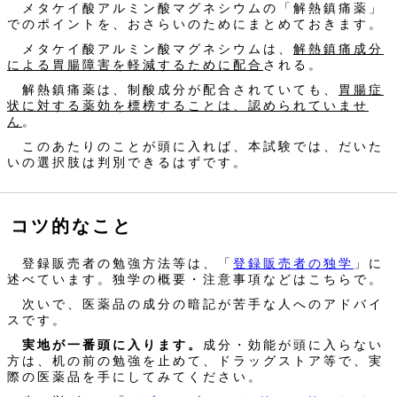
メタケイ酸アルミン酸マグネシウムの「解熱鎮痛薬」
でのポイントを、おさらいのためにまとめておきます。
メタケイ酸アルミン酸マグネシウムは、
解熱鎮痛成分
による胃腸障害を軽減するために配合
される。
解熱鎮痛薬は、制酸成分が配合されていても、
胃腸症
状に対する薬効を標榜することは、認められていませ
ん
。
このあたりのことが頭に入れば、本試験では、だいた
いの選択肢は判別できるはずです。
コツ的なこと
登録販売者の勉強方法等は、「
登録販売者の独学
」に
述べています。独学の概要・注意事項などはこちらで。
次いで、医薬品の成分の暗記が苦手な人へのアドバイ
スです。
実地が一番頭に入ります。
成分・効能が頭に入らない
方は、机の前の勉強を止めて、ドラッグストア等で、実
際の医薬品を手にしてみてください。