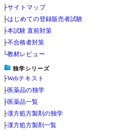
├
サイトマップ
├
はじめての登録販売者試験
├
本試験 直前対策
├
不合格者対策
└
教材レビュー
独学シリーズ
├
Webテキスト
├
医薬品の独学
├
医薬品一覧
├
漢方処方製剤の独学
├
漢方処方製剤一覧