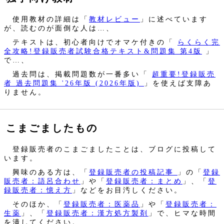
使用教材の詳細は「
教材レビュー
」に述べています
が、読むのが面倒な人は…、
テキストは、初心者向けでオマケ付きの「
らくらく完
全攻略!登録販売者試験合格テキスト&問題集 第4版
」
で…、
過去問は、掲載問題数が一番多い「
超重要!登録販売
者 過去問題集 '26年版 (2026年版)
」を使えば支障あ
りません。
こまごましたもの
登録販売者のこまごましたことは、ブログに投稿して
います。
興味のある方は、「
登録販売者の投稿記事
」の「
登録
販売者：語呂合わせ
」や「
登録販売者：まとめ
」、「
登
録販売者：憶え方
」などをお目汚しください。
そのほか、「
登録販売者：医薬品
」や「
登録販売者：
生薬
」、「
登録販売者：漢方処方製剤
」で、ヒマな時間
を潰してください。