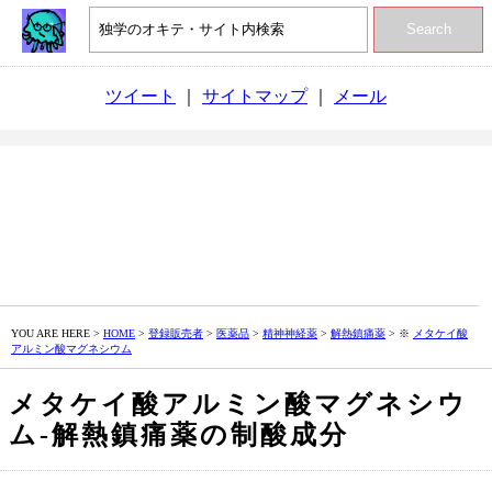
Search
ツイート
｜
サイトマップ
｜
メール
YOU ARE HERE >
HOME
>
登録販売者
>
医薬品
>
精神神経薬
>
解熱鎮痛薬
> ※
メタケイ酸
アルミン酸マグネシウム
メタケイ酸アルミン酸マグネシウ
ム‐解熱鎮痛薬の制酸成分