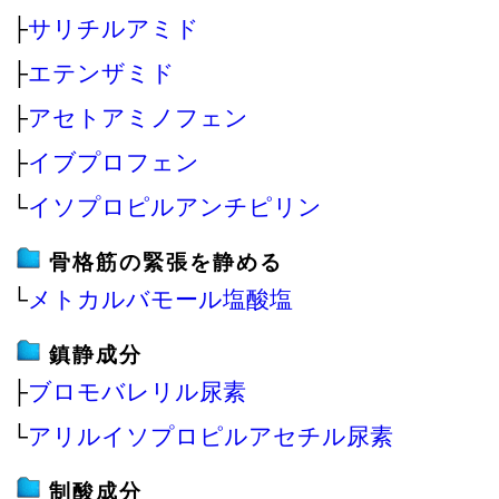
├
サリチルアミド
├
エテンザミド
├
アセトアミノフェン
├
イブプロフェン
└
イソプロピルアンチピリン
骨格筋の緊張を静める
└
メトカルバモール塩酸塩
鎮静成分
├
ブロモバレリル尿素
└
アリルイソプロピルアセチル尿素
制酸成分