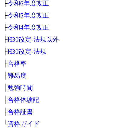
├
令和6年度改正
├
令和5年度改正
├
令和4年度改正
├
H30改定‐法規以外
├
H30改定‐法規
├
合格率
├
難易度
├
勉強時間
├
合格体験記
├
合格証書
└
資格ガイド