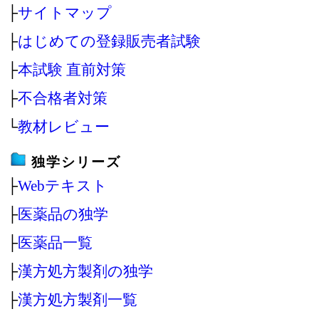
├
サイトマップ
├
はじめての登録販売者試験
├
本試験 直前対策
├
不合格者対策
└
教材レビュー
独学シリーズ
├
Webテキスト
├
医薬品の独学
├
医薬品一覧
├
漢方処方製剤の独学
├
漢方処方製剤一覧