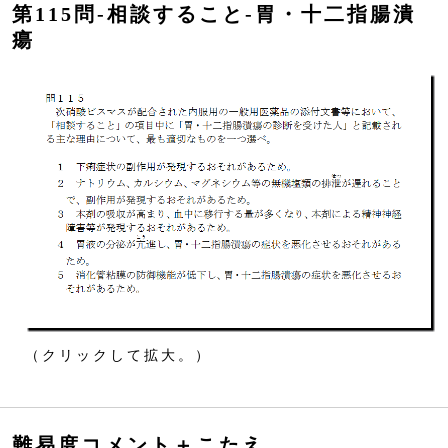
第115問‐相談すること‐胃・十二指腸潰
瘍
（クリックして拡大。）
難易度コメント＋こたえ