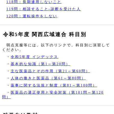
118問：長期連用しないこと
119問：相談すること‐診断を受けた人
120問：運転操作をしない
令和5年度 関西広域連合 科目別
弱点克服等には、以下のリンクで、科目別に演習して
ください。
・
令和5年度 インデックス
・
基本的な知識（第1～第20問）
・
主な医薬品とその作用（第21～第60問）
・
人体の働きと医薬品（第61～第80問）
・
薬事に関する法規と制度（第81～第100問）
・
医薬品の適正使用と安全対策（第101問～第120
問）