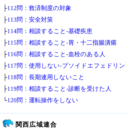
├
112問：救済制度の対象
├
113問：安全対策
├
114問：相談すること‐基礎疾患
├
115問：相談すること‐胃・十二指腸潰瘍
├
116問：相談すること‐血栓のある人
├
117問：使用しない‐プソイドエフェドリン
├
118問：長期連用しないこと
├
119問：相談すること‐診断を受けた人
└
120問：運転操作をしない
関西広域連合