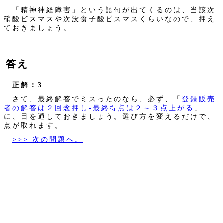
「
精神神経障害
」という語句が出てくるのは、当該次
硝酸ビスマスや次没食子酸ビスマスくらいなので、押え
ておきましょう。
答え
正解：3
さて、最終解答でミスったのなら、必ず、「
登録販売
者の解答は２回念押し‐最終得点は２～３点上がる
」
に、目を通しておきましょう。選び方を変えるだけで、
点が取れます。
>>> 次の問題へ。