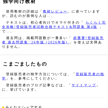
独学向け教材
使用教材の詳細は「
教材レビュー
」に述べています
が、読むのが面倒な人は…、
テキストは、初心者向けでオマケ付きの「
らくらく完
全攻略!登録販売者試験合格テキスト&問題集 第4版
」
で…、
過去問は、掲載問題数が一番多い「
超重要!登録販売
者 過去問題集 '26年版 (2026年版)
」を使えば支障あ
りません。
こまごましたもの
登録販売者の独学方法については、「
登録販売者の独
学
」を、参考にしてください。
登録販売者のブログ記事などは、「
サイトマップ
」
に、挙げています。
★
みんなとシェアする