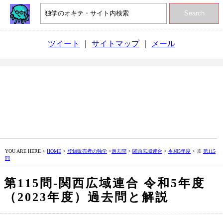
Search
ツイート
｜
サイトマップ
｜
メール
YOU ARE HERE >
HOME
>
登録販売者の独学
>
過去問
>
関西広域連合
>
令和5年度
> ※
第115
問
第115問‐関西広域連合 令和5年度
（2023年度）過去問と解説