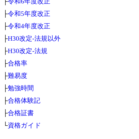
├
令和6年度改正
├
令和5年度改正
├
令和4年度改正
├
H30改定‐法規以外
├
H30改定‐法規
├
合格率
├
難易度
├
勉強時間
├
合格体験記
├
合格証書
└
資格ガイド