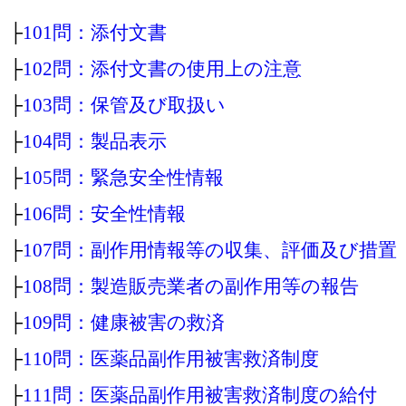
├
101問：添付文書
├
102問：添付文書の使用上の注意
├
103問：保管及び取扱い
├
104問：製品表示
├
105問：緊急安全性情報
├
106問：安全性情報
├
107問：副作用情報等の収集、評価及び措置
├
108問：製造販売業者の副作用等の報告
├
109問：健康被害の救済
├
110問：医薬品副作用被害救済制度
├
111問：医薬品副作用被害救済制度の給付