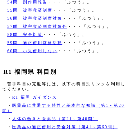
54問：副作用報告
・・・「ふつう」。
55問：被害救済制度
・・・「ふつう」。
56問：被害救済制度対象
・・・「ふつう」。
57問：被害救済制度対象外
・・・「ふつう」。
58問：安全対策
・・・「ふつう」。
59問：適正使用啓発活動
・・・「ふつう」。
60問：小児使用しない
・・・「ふつう」。
R1 福岡県 科目別
苦手科目の克服等には、以下の科目別リンクを利用し
てください。
・
R1 福岡 ガイダンス
・
医薬品に共通する特性と基本的な知識（第1～第20
問）
・
人体の働きと医薬品（第21～第40問）
・
医薬品の適正使用と安全対策（第41～第60問）