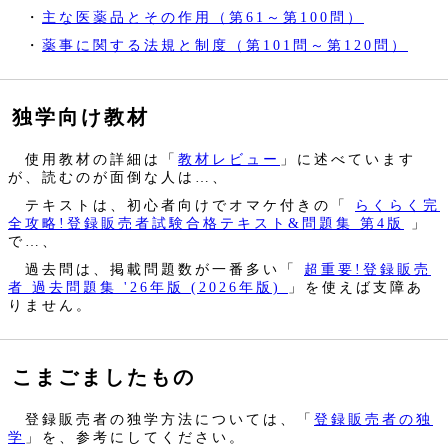
・
主な医薬品とその作用（第61～第100問）
・
薬事に関する法規と制度（第101問～第120問）
独学向け教材
使用教材の詳細は「
教材レビュー
」に述べています
が、読むのが面倒な人は…、
テキストは、初心者向けでオマケ付きの「
らくらく完
全攻略!登録販売者試験合格テキスト&問題集 第4版
」
で…、
過去問は、掲載問題数が一番多い「
超重要!登録販売
者 過去問題集 '26年版 (2026年版)
」を使えば支障あ
りません。
こまごましたもの
登録販売者の独学方法については、「
登録販売者の独
学
」を、参考にしてください。