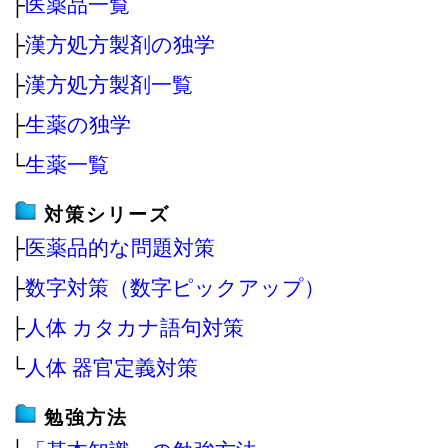
├
医薬品一覧
├
漢方処方製剤の独学
├
漢方処方製剤一覧
├
生薬の独学
└
生薬一覧
対策シリーズ
├
医薬品的な問題対策
├
数字対策（数字ピックアップ）
├
人体 カタカナ語句対策
└
人体 器官定義対策
勉強方法