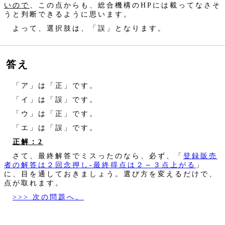
いので
、この点からも、総合機構のHPには載ってなさそ
うと判断できるように思います。
よって、選択肢は、「誤」となります。
答え
「ア」は「正」です。
「イ」は「誤」です。
「ウ」は「正」です。
「エ」は「誤」です。
正解：2
さて、最終解答でミスったのなら、必ず、「
登録販売
者の解答は２回念押し‐最終得点は２～３点上がる
」
に、目を通しておきましょう。選び方を変えるだけで、
点が取れます。
>>> 次の問題へ。