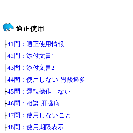
適正使用
├
41問：適正使用情報
├
42問：添付文書1
├
43問：添付文書2
├
44問：使用しない‐胃酸過多
├
45問：運転操作しない
├
46問：相談‐肝臓病
├
47問：使用しないこと
├
48問：使用期限表示