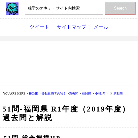
Search
ツイート
｜
サイトマップ
｜
メール
YOU ARE HERE >
HOME
>
登録販売者の独学
>
過去問
>
福岡県
>
令和1年
> ※
第51問
51問‐福岡県 R1年度（2019年度）
過去問と解説