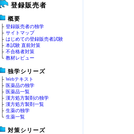
登録販売者
概要
├
登録販売者の独学
├
サイトマップ
├
はじめての登録販売者試験
├
本試験 直前対策
├
不合格者対策
└
教材レビュー
独学シリーズ
├
Webテキスト
├
医薬品の独学
├
医薬品一覧
├
漢方処方製剤の独学
├
漢方処方製剤一覧
├
生薬の独学
└
生薬一覧
対策シリーズ