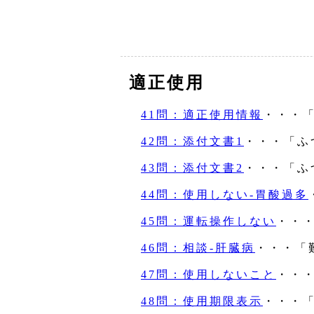
適正使用
41問：適正使用情報
・・・
42問：添付文書1
・・・「ふ
43問：添付文書2
・・・「ふ
44問：使用しない‐胃酸過多
45問：運転操作しない
・・
46問：相談‐肝臓病
・・・「
47問：使用しないこと
・・
48問：使用期限表示
・・・