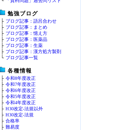
└
「資料問題」過去問リスト
勉強ブログ
├
ブログ記事：語呂合わせ
├
ブログ記事：まとめ
├
ブログ記事：憶え方
├
ブログ記事：医薬品
├
ブログ記事：生薬
├
ブログ記事：漢方処方製剤
└
ブログ記事一覧
各種情報
├
令和8年度改正
├
令和7年度改正
├
令和6年度改正
├
令和5年度改正
├
令和4年度改正
├
H30改定‐法規以外
├
H30改定‐法規
├
合格率
├
難易度