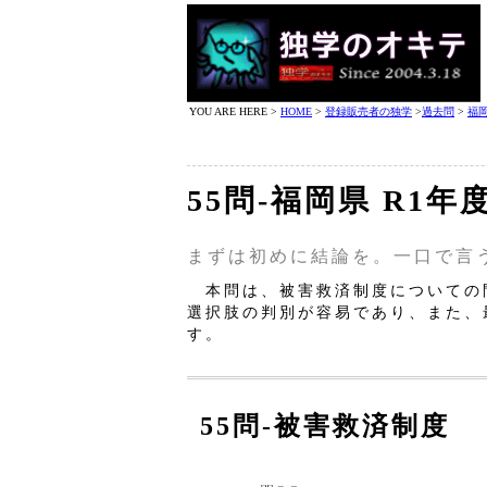
YOU ARE HERE >
HOME
>
登録販売者の独学
>
過去問
>
福
55問‐福岡県 R1
まずは初めに結論を。一口で言
本問は、被害救済制度についての
選択肢の判別が容易であり、また、
す。
55問‐被害救済制度