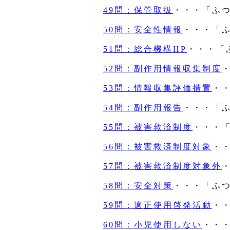
49問：保管取扱
・・・「ふ
50問：安全性情報
・・・「
51問：総合機構HP
・・・「
52問：副作用情報収集制度
53問：情報収集評価措置
・
54問：副作用報告
・・・「
55問：被害救済制度
・・・
56問：被害救済制度対象
・
57問：被害救済制度対象外
58問：安全対策
・・・「ふ
59問：適正使用啓発活動
・
60問：小児使用しない
・・