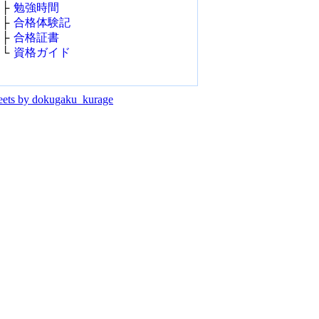
├
勉強時間
├
合格体験記
├
合格証書
└
資格ガイド
ets by dokugaku_kurage