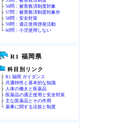
├
55問：被害救済制度
├
56問：被害救済制度対象
├
57問：被害救済制度対象外
├
58問：安全対策
├
59問：適正使用啓発活動
└
60問：小児使用しない
R1 福岡県
科目別リンク
├
R1 福岡 ガイダンス
├
共通特性と基本的な知識
├
人体の働きと医薬品
├
医薬品の適正使用と安全対策
├
主な医薬品とその作用
└
薬事に関する法規と制度