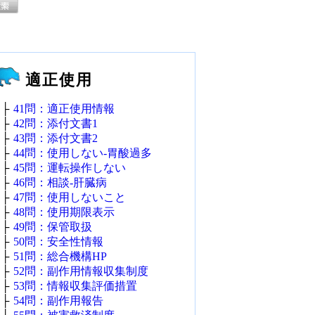
適正使用
├
41問：適正使用情報
├
42問：添付文書1
├
43問：添付文書2
├
44問：使用しない‐胃酸過多
├
45問：運転操作しない
├
46問：相談‐肝臓病
├
47問：使用しないこと
├
48問：使用期限表示
├
49問：保管取扱
├
50問：安全性情報
├
51問：総合機構HP
├
52問：副作用情報収集制度
├
53問：情報収集評価措置
├
54問：副作用報告