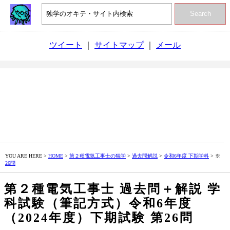
Search
ツイート
｜
サイトマップ
｜
メール
YOU ARE HERE >
HOME
>
第２種電気工事士の独学
>
過去問解説
>
令和6年度 下期学科
> ※
26問
第２種電気工事士 過去問＋解説 学
科試験（筆記方式）令和6年度
（2024年度）下期試験 第26問