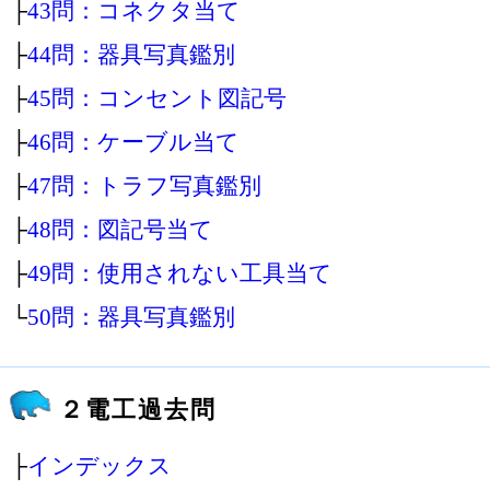
├
43問：コネクタ当て
├
44問：器具写真鑑別
├
45問：コンセント図記号
├
46問：ケーブル当て
├
47問：トラフ写真鑑別
├
48問：図記号当て
├
49問：使用されない工具当て
└
50問：器具写真鑑別
２電工過去問
├
インデックス