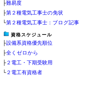
├
難易度
├
第２種電気工事士の免状
└
第２種電気工事士：ブログ記事
資格スケジュール
├
設備系資格優先順位
├
全くゼロから
├
２電工・下期受験用
└
２電工有資格者