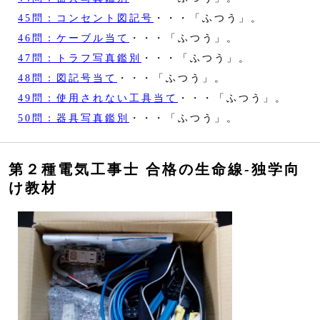
45問：コンセント図記号
・・・「ふつう」。
46問：ケーブル当て
・・・「ふつう」。
47問：トラフ写真鑑別
・・・「ふつう」。
48問：図記号当て
・・・「ふつう」。
49問：使用されない工具当て
・・・「ふつう」。
50問：器具写真鑑別
・・・「ふつう」。
第２種電気工事士 合格の生命線‐独学向
け教材