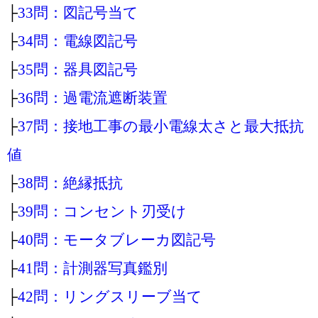
├
33問：図記号当て
├
34問：電線図記号
├
35問：器具図記号
├
36問：過電流遮断装置
├
37問：接地工事の最小電線太さと最大抵抗
値
├
38問：絶縁抵抗
├
39問：コンセント刃受け
├
40問：モータブレーカ図記号
├
41問：計測器写真鑑別
├
42問：リングスリーブ当て