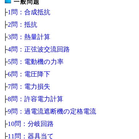
一般問題
├
1問：合成抵抗
├
2問：抵抗
├
3問：熱量計算
├
4問：正弦波交流回路
├
5問：電動機の力率
├
6問：電圧降下
├
7問：電力損失
├
8問：許容電力計算
├
9問：過電流遮断機の定格電流
├
10問：分岐回路
├
11問：器具当て