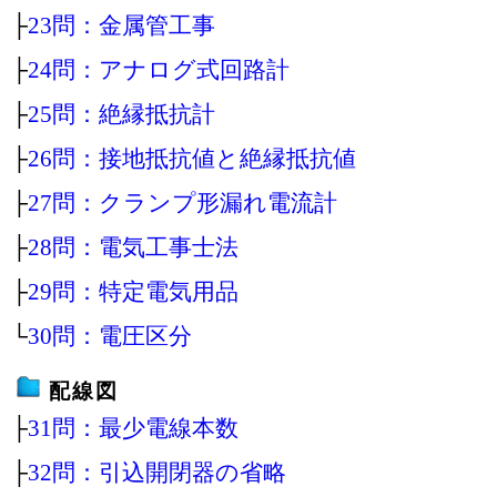
├
23問：金属管工事
├
24問：アナログ式回路計
├
25問：絶縁抵抗計
├
26問：接地抵抗値と絶縁抵抗値
├
27問：クランプ形漏れ電流計
├
28問：電気工事士法
├
29問：特定電気用品
└
30問：電圧区分
配線図
├
31問：最少電線本数
├
32問：引込開閉器の省略