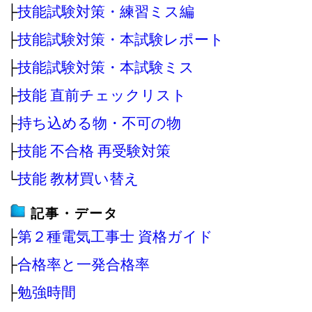
├
技能試験対策・練習ミス編
├
技能試験対策・本試験レポート
├
技能試験対策・本試験ミス
├
技能 直前チェックリスト
├
持ち込める物・不可の物
├
技能 不合格 再受験対策
└
技能 教材買い替え
記事・データ
├
第２種電気工事士 資格ガイド
├
合格率と一発合格率
├
勉強時間