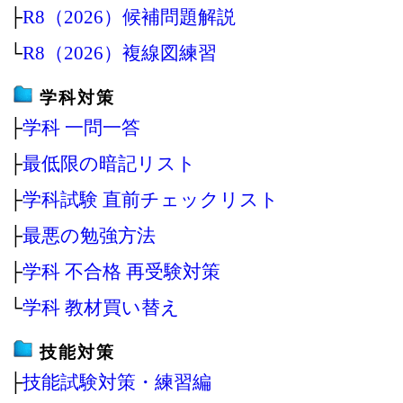
├
R8（2026）候補問題解説
└
R8（2026）複線図練習
学科対策
├
学科 一問一答
├
最低限の暗記リスト
├
学科試験 直前チェックリスト
├
最悪の勉強方法
├
学科 不合格 再受験対策
└
学科 教材買い替え
技能対策
├
技能試験対策・練習編