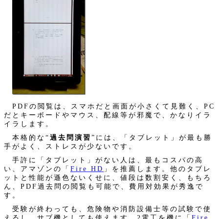
PDFの閲覧は、スマホだと画面が小さくて見難く、PC
だとキーボードやマウス、配線等が邪魔で、かなりイラ
イラします。
本格的な“
過去問演習
”には、「タブレット」が最も勝
手がよく、ストレスが少ないです。
手許に「タブレット」がない人は、最もコスパの高
い、アマゾンの「
Fire HD
」を推薦します。他のタブレ
ットと性能が遜色ないくせに、値段は数割安く、もちろ
ん、PDF過去問の閲覧も可能で、費用対効果が秀逸で
す。
受験が終わっても、危険物や消防設備士等の試験で使
えるし、サブ機としても使えます。2電工を機に「
Fire