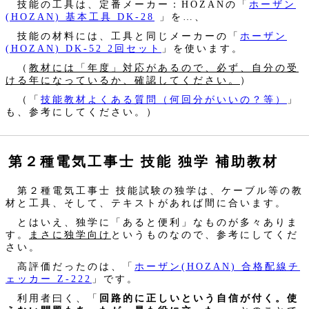
技能の工具は、定番メーカー：HOZANの「
ホーザン
(HOZAN) 基本工具 DK-28
」を…、
技能の材料には、工具と同じメーカーの「
ホーザン
(HOZAN) DK-52 2回セット
」を使います。
（
教材には「年度」対応があるので、必ず、自分の受
ける年になっているか、確認してください。
）
（「
技能教材よくある質問（何回分がいいの？等）
」
も、参考にしてください。）
第２種電気工事士 技能 独学 補助教材
第２種電気工事士 技能試験の独学は、ケーブル等の教
材と工具、そして、テキストがあれば間に合います。
とはいえ、独学に「あると便利」なものが多々ありま
す。
まさに独学向け
というものなので、参考にしてくだ
さい。
高評価だったのは、「
ホーザン(HOZAN) 合格配線チ
ェッカー Z-222
」です。
利用者曰く、「
回路的に正しいという自信が付く。使