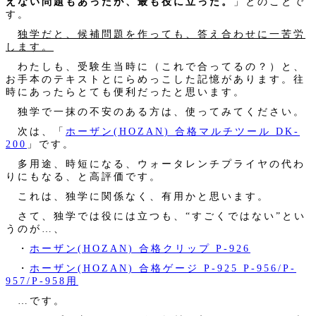
えない問題もあったが、最も役に立った。
」とのことで
す。
独学だと、候補問題を作っても、答え合わせに一苦労
します。
わたしも、受験生当時に（これで合ってるの？）と、
お手本のテキストとにらめっこした記憶があります。往
時にあったらとても便利だったと思います。
独学で一抹の不安のある方は、使ってみてください。
次は、「
ホーザン(HOZAN) 合格マルチツール DK-
200
」です。
多用途、時短になる、ウォータレンチプライヤの代わ
りにもなる、と高評価です。
これは、独学に関係なく、有用かと思います。
さて、独学では役には立つも、“すごくではない”とい
うのが…、
・
ホーザン(HOZAN) 合格クリップ P-926
・
ホーザン(HOZAN) 合格ゲージ P-925 P-956/P-
957/P-958用
…です。