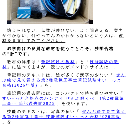
憶えられない、点数が伸びない、よく間違える、実力
が付かない、何やってんのかわからないという人は、
教
材を見直してみてください。
独学向けの良質な教材を使うことこそ、独学合格
の“肝”です。
教材の詳細は「
筆記試験の教材
」と「
技能試験の教
材
」に述べてますが、読むのがメンドクサイ人は…、
筆記用のテキストは、絵が多くて漢字の少ない「
ぜん
ぶ絵で見て覚える第2種電気工事士筆記試験すいーっと
合格(2026年版)
」を、
筆記用の過去問には、コンパクトで持ち運びやすい「
すい~っと合格赤のハンディ ぜんぶ解くべし!第2種電気
工事士 筆記過去問2026
」を使います。
技能のテキストは、写真の多い「
ぜんぶ絵で見て覚え
る第2種電気工事士 技能試験すい～っと合格2026年版
」を…、