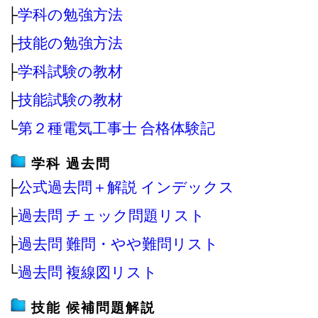
├
学科の勉強方法
├
技能の勉強方法
├
学科試験の教材
├
技能試験の教材
└
第２種電気工事士 合格体験記
学科 過去問
├
公式過去問＋解説 インデックス
├
過去問 チェック問題リスト
├
過去問 難問・やや難問リスト
└
過去問 複線図リスト
技能 候補問題解説