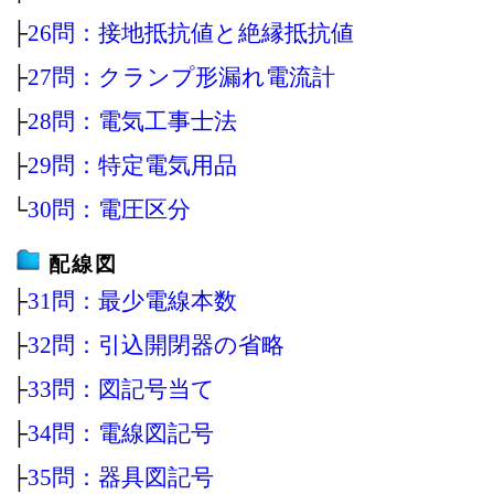
├
26問：接地抵抗値と絶縁抵抗値
├
27問：クランプ形漏れ電流計
├
28問：電気工事士法
├
29問：特定電気用品
└
30問：電圧区分
配線図
├
31問：最少電線本数
├
32問：引込開閉器の省略
├
33問：図記号当て
├
34問：電線図記号
├
35問：器具図記号