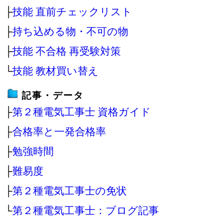
├
技能 直前チェックリスト
├
持ち込める物・不可の物
├
技能 不合格 再受験対策
└
技能 教材買い替え
記事・データ
├
第２種電気工事士 資格ガイド
├
合格率と一発合格率
├
勉強時間
├
難易度
├
第２種電気工事士の免状
└
第２種電気工事士：ブログ記事