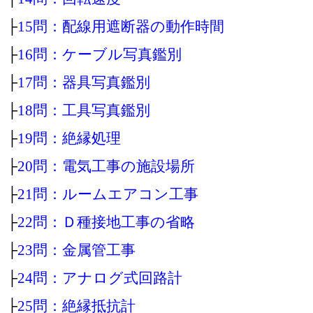
├
15問：配線用遮断器の動作時間
├
16問：ケーブル写真鑑別
├
17問：器具写真鑑別
├
18問：工具写真鑑別
├
19問：絶縁処理
├
20問：電気工事の施設場所
├
21問：ルームエアコン工事
├
22問：Ｄ種接地工事の省略
├
23問：金属管工事
├
24問：アナログ式回路計
├
25問：絶縁抵抗計