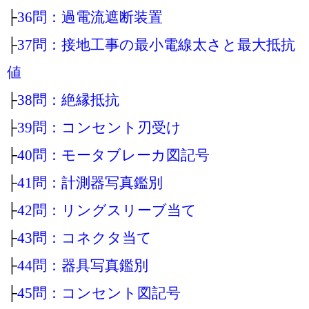
├
36問：過電流遮断装置
├
37問：接地工事の最小電線太さと最大抵抗
値
├
38問：絶縁抵抗
├
39問：コンセント刃受け
├
40問：モータブレーカ図記号
├
41問：計測器写真鑑別
├
42問：リングスリーブ当て
├
43問：コネクタ当て
├
44問：器具写真鑑別
├
45問：コンセント図記号