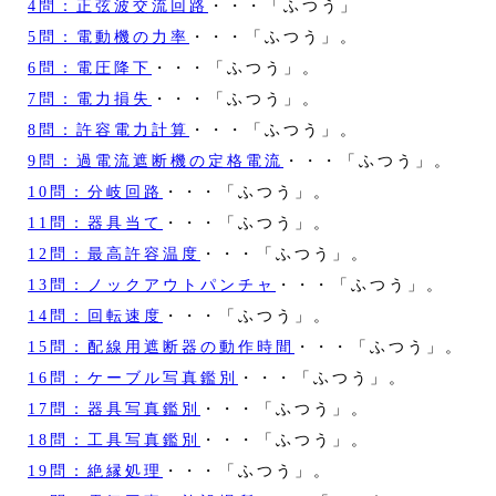
4問：正弦波交流回路
・・・「ふつう」
5問：電動機の力率
・・・「ふつう」。
6問：電圧降下
・・・「ふつう」。
7問：電力損失
・・・「ふつう」。
8問：許容電力計算
・・・「ふつう」。
9問：過電流遮断機の定格電流
・・・「ふつう」。
10問：分岐回路
・・・「ふつう」。
11問：器具当て
・・・「ふつう」。
12問：最高許容温度
・・・「ふつう」。
13問：ノックアウトパンチャ
・・・「ふつう」。
14問：回転速度
・・・「ふつう」。
15問：配線用遮断器の動作時間
・・・「ふつう」。
16問：ケーブル写真鑑別
・・・「ふつう」。
17問：器具写真鑑別
・・・「ふつう」。
18問：工具写真鑑別
・・・「ふつう」。
19問：絶縁処理
・・・「ふつう」。