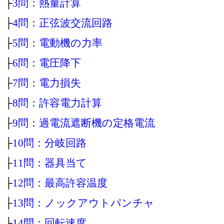
├
3問：熱量計算
├
4問：正弦波交流回路
├
5問：電動機の力率
├
6問：電圧降下
├
7問：電力損失
├
8問：許容電力計算
├
9問：過電流遮断機の定格電流
├
10問：分岐回路
├
11問：器具当て
├
12問：最高許容温度
├
13問：ノックアウトパンチャ
├
14問：回転速度