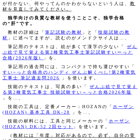
が付かない、何やってんのかわからないという人は、
教
材を見直してみてください。
独学向けの良質な教材を使うことこそ、独学合格
の“肝”です。
教材の詳細は「
筆記試験の教材
」と「
技能試験の教
材
」に述べてますが、読むのがメンドクサイ人は…、
筆記用のテキストは、絵が多くて漢字の少ない「
ぜん
ぶ絵で見て覚える第2種電気工事士筆記試験すいーっと
合格(2026年版)
」を、
筆記用の過去問には、コンパクトで持ち運びやすい「
すい~っと合格赤のハンディ ぜんぶ解くべし!第2種電気
工事士 筆記過去問2026
」を使います。
技能のテキストは、写真の多い「
ぜんぶ絵で見て覚え
る第2種電気工事士 技能試験すい～っと合格2026年版
」を…、
技能の工具は、定番メーカー：HOZANの「
ホーザン
(HOZAN) 基本工具 DK-28
」を…、
技能の材料には、工具と同じメーカーの「
ホーザン
(HOZAN) DK-52 2回セット
」を使います。
（
教材には「年度」対応があるので、必ず、自分の受