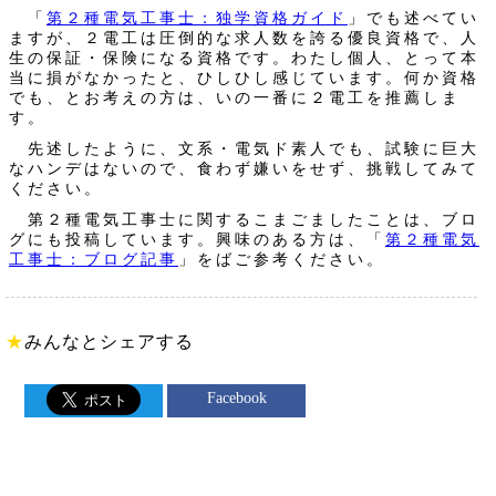
「
第２種電気工事士：独学資格ガイド
」でも述べてい
ますが、２電工は圧倒的な求人数を誇る優良資格で、人
生の保証・保険になる資格です。わたし個人、とって本
当に損がなかったと、ひしひし感じています。何か資格
でも、とお考えの方は、いの一番に２電工を推薦しま
す。
先述したように、文系・電気ド素人でも、試験に巨大
なハンデはないので、食わず嫌いをせず、挑戦してみて
ください。
第２種電気工事士に関するこまごましたことは、ブロ
グにも投稿しています。興味のある方は、「
第２種電気
工事士：ブログ記事
」をばご参考ください。
★
みんなとシェアする
Facebook