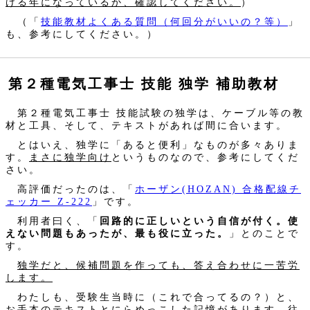
ける年になっているか、確認してください。
）
（「
技能教材よくある質問（何回分がいいの？等）
」
も、参考にしてください。）
第２種電気工事士 技能 独学 補助教材
第２種電気工事士 技能試験の独学は、ケーブル等の教
材と工具、そして、テキストがあれば間に合います。
とはいえ、独学に「あると便利」なものが多々ありま
す。
まさに独学向け
というものなので、参考にしてくだ
さい。
高評価だったのは、「
ホーザン(HOZAN) 合格配線チ
ェッカー Z-222
」です。
利用者曰く、「
回路的に正しいという自信が付く。使
えない問題もあったが、最も役に立った。
」とのことで
す。
独学だと、候補問題を作っても、答え合わせに一苦労
します。
わたしも、受験生当時に（これで合ってるの？）と、
お手本のテキストとにらめっこした記憶があります。往