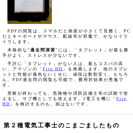
PDFの閲覧は、スマホだと画面が小さくて見難く、PC
だとキーボードやマウス、配線等が邪魔で、かなりイラ
イラします。
本格的な“
過去問演習
”には、「タブレット」が最も勝
手がよく、ストレスが少ないです。
手許に「タブレット」がない人は、最もコスパの高
い、アマゾンの「
Fire HD
」を推薦します。他のタブレ
ットと性能が遜色ないくせに、値段は数割安く、もちろ
ん、PDF過去問の閲覧も可能で、費用対効果が秀逸で
す。
受験が終わっても、危険物や消防設備士等の試験で使
えるし、サブ機としても使えます。2電工を機に「
Fire
HD
」を検討するのも、損はないです。
第２種電気工事士のこまごましたもの