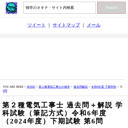
Search
ツイート
｜
サイトマップ
｜
メール
YOU ARE HERE >
HOME
>
第２種電気工事士の独学
>
過去問解説
>
令和6年度 下期学科
> ※
6問
第２種電気工事士 過去問＋解説 学
科試験（筆記方式）令和6年度
（2024年度）下期試験 第6問