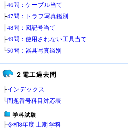
├
46問：ケーブル当て
├
47問：トラフ写真鑑別
├
48問：図記号当て
├
49問：使用されない工具当て
└
50問：器具写真鑑別
２電工過去問
├
インデックス
└
問題番号科目対応表
学科試験
├
令和8年度 上期 学科