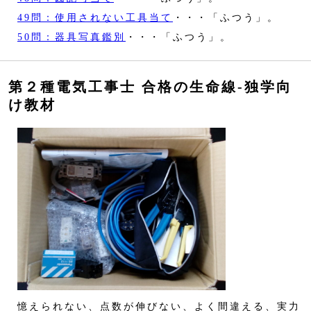
49問：使用されない工具当て
・・・「ふつう」。
50問：器具写真鑑別
・・・「ふつう」。
第２種電気工事士 合格の生命線‐独学向
け教材
憶えられない、点数が伸びない、よく間違える、実力