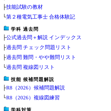
├
技能試験の教材
└
第２種電気工事士 合格体験記
学科 過去問
├
公式過去問＋解説 インデックス
├
過去問 チェック問題リスト
├
過去問 難問・やや難問リスト
└
過去問 複線図リスト
技能 候補問題解説
├
R8（2026）候補問題解説
└
R8（2026）複線図練習
学科対策