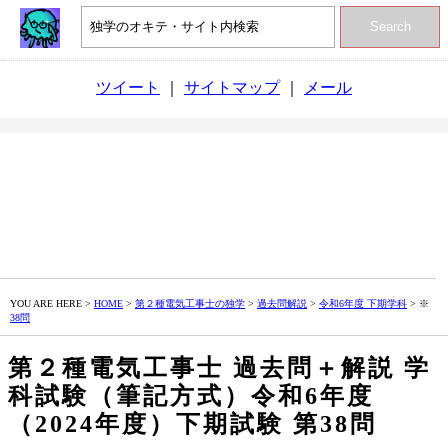
Search
ツイート
｜
サイトマップ
｜
メール
YOU ARE HERE >
HOME
>
第２種電気工事士の独学
>
過去問解説
>
令和6年度 下期学科
> ※
38問
第２種電気工事士 過去問＋解説 学
科試験（筆記方式）令和6年度
（2024年度）下期試験 第38問