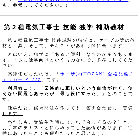
も、参考にしてください。）
第２種電気工事士 技能 独学 補助教材
第２種電気工事士 技能試験の独学は、ケーブル等の教
材と工具、そして、テキストがあれば間に合います。
とはいえ、独学に「あると便利」なものが多々ありま
す。
まさに独学向け
というものなので、参考にしてくだ
さい。
高評価だったのは、「
ホーザン(HOZAN) 合格配線チ
ェッカー Z-222
」です。
利用者曰く、「
回路的に正しいという自信が付く。使
えない問題もあったが、最も役に立った。
」とのことで
す。
独学だと、候補問題を作っても、答え合わせに一苦労
します。
わたしも、受験生当時に（これで合ってるの？）と、
お手本のテキストとにらめっこした記憶があります。往
時にあったらとても便利だったと思います。