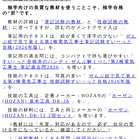
独学向けの良質な教材を使うことこそ、独学合格
の“肝”です。
教材の詳細は「
筆記試験の教材
」と「
技能試験の教
材
」に述べてますが、読むのがメンドクサイ人は…、
筆記用のテキストは、絵が多くて漢字の少ない「
ぜん
ぶ絵で見て覚える第2種電気工事士筆記試験すいーっと
合格(2026年版)
」を、
筆記用の過去問には、コンパクトで持ち運びやすい「
すい~っと合格赤のハンディ ぜんぶ解くべし!第2種電気
工事士 筆記過去問2026
」を使います。
技能のテキストは、写真の多い「
ぜんぶ絵で見て覚え
る第2種電気工事士 技能試験すい～っと合格2026年版
」を…、
技能の工具は、定番メーカー：HOZANの「
ホーザン
(HOZAN) 基本工具 DK-28
」を…、
技能の材料には、工具と同じメーカーの「
ホーザン
(HOZAN) DK-52 2回セット
」を使います。
（
教材には「年度」対応があるので、必ず、自分の受
ける年になっているか、確認してください。
）
（「
技能教材よくある質問（何回分がいいの？等）
」