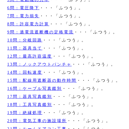
6問：電圧降下
・・・「ふつう」。
7問：電力損失
・・・「ふつう」。
8問：許容電力計算
・・・「ふつう」。
9問：過電流遮断機の定格電流
・・・「ふつう」。
10問：分岐回路
・・・「ふつう」。
11問：器具当て
・・・「ふつう」。
12問：最高許容温度
・・・「ふつう」。
13問：ノックアウトパンチャ
・・・「ふつう」。
14問：回転速度
・・・「ふつう」。
15問：配線用遮断器の動作時間
・・・「ふつう」。
16問：ケーブル写真鑑別
・・・「ふつう」。
17問：器具写真鑑別
・・・「ふつう」。
18問：工具写真鑑別
・・・「ふつう」。
19問：絶縁処理
・・・「ふつう」。
20問：電気工事の施設場所
・・・「ふつう」。
21問：ルームエアコン工事
・・・「ふつう」。