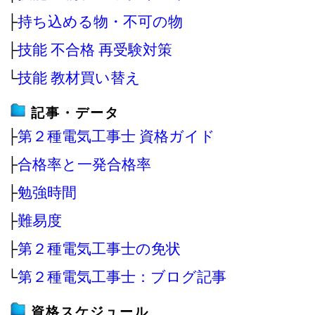
├
持ち込める物・不可の物
├
技能 不合格 再受験対策
└
技能 教材買い替え
記事・データ
├
第２種電気工事士 資格ガイド
├
合格率と一発合格率
├
勉強時間
├
難易度
├
第２種電気工事士の免状
└
第２種電気工事士：ブログ記事
資格スケジュール