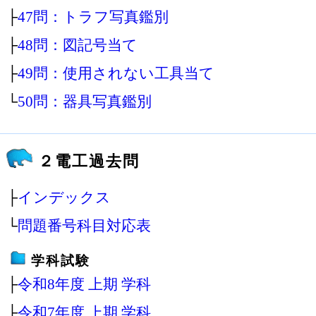
├
47問：トラフ写真鑑別
├
48問：図記号当て
├
49問：使用されない工具当て
└
50問：器具写真鑑別
２電工過去問
├
インデックス
└
問題番号科目対応表
学科試験
├
令和8年度 上期 学科
├
令和7年度 上期 学科