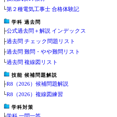
└
第２種電気工事士 合格体験記
学科 過去問
├
公式過去問＋解説 インデックス
├
過去問 チェック問題リスト
├
過去問 難問・やや難問リスト
└
過去問 複線図リスト
技能 候補問題解説
├
R8（2026）候補問題解説
└
R8（2026）複線図練習
学科対策
├
学科 一問一答