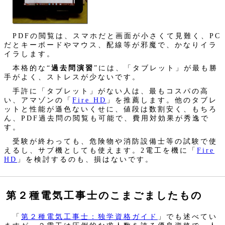
PDFの閲覧は、スマホだと画面が小さくて見難く、PC
だとキーボードやマウス、配線等が邪魔で、かなりイラ
イラします。
本格的な“
過去問演習
”には、「タブレット」が最も勝
手がよく、ストレスが少ないです。
手許に「タブレット」がない人は、最もコスパの高
い、アマゾンの「
Fire HD
」を推薦します。他のタブレ
ットと性能が遜色ないくせに、値段は数割安く、もちろ
ん、PDF過去問の閲覧も可能で、費用対効果が秀逸で
す。
受験が終わっても、危険物や消防設備士等の試験で使
えるし、サブ機としても使えます。2電工を機に「
Fire
HD
」を検討するのも、損はないです。
第２種電気工事士のこまごましたもの
「
第２種電気工事士：独学資格ガイド
」でも述べてい