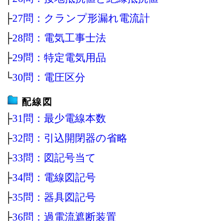
├
27問：クランプ形漏れ電流計
├
28問：電気工事士法
├
29問：特定電気用品
└
30問：電圧区分
配線図
├
31問：最少電線本数
├
32問：引込開閉器の省略
├
33問：図記号当て
├
34問：電線図記号
├
35問：器具図記号
├
36問：過電流遮断装置