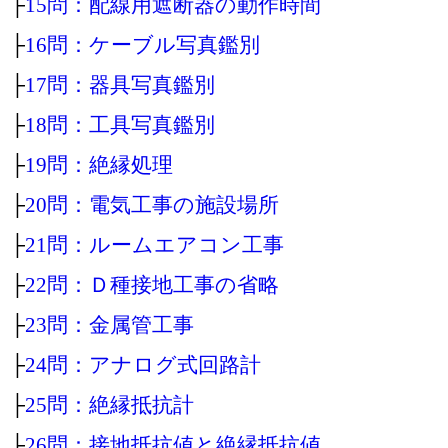
├
15問：配線用遮断器の動作時間
├
16問：ケーブル写真鑑別
├
17問：器具写真鑑別
├
18問：工具写真鑑別
├
19問：絶縁処理
├
20問：電気工事の施設場所
├
21問：ルームエアコン工事
├
22問：Ｄ種接地工事の省略
├
23問：金属管工事
├
24問：アナログ式回路計
├
25問：絶縁抵抗計
├
26問：接地抵抗値と絶縁抵抗値