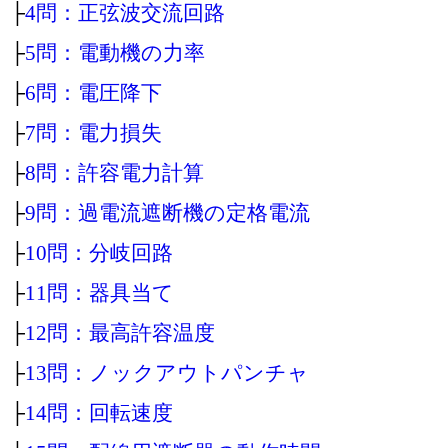
├
4問：正弦波交流回路
├
5問：電動機の力率
├
6問：電圧降下
├
7問：電力損失
├
8問：許容電力計算
├
9問：過電流遮断機の定格電流
├
10問：分岐回路
├
11問：器具当て
├
12問：最高許容温度
├
13問：ノックアウトパンチャ
├
14問：回転速度