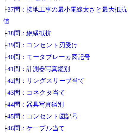
├
37問：接地工事の最小電線太さと最大抵抗
値
├
38問：絶縁抵抗
├
39問：コンセント刃受け
├
40問：モータブレーカ図記号
├
41問：計測器写真鑑別
├
42問：リングスリーブ当て
├
43問：コネクタ当て
├
44問：器具写真鑑別
├
45問：コンセント図記号
├
46問：ケーブル当て